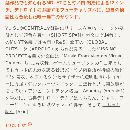
楽作品でも知られるMR. YTこと竹ノ内 裕治による12イン
チ。デトロイトに系譜するフューチャリズムに、独自の物
語性も合流した唯一無二のサウンド。
YU SUやCENTRALが好調にリリースを重ね、シーンの要
所として頭角を表す〈SHORT SPAN〉カタログ14番！こ
のMr. YT名義では名門〈R&S〉傘下の〈GLOBAL
CUTS〉や〈APPOLO〉から作品発表、またMISSING
PROJECT名義での楽曲は『Music From Memory Virtual
Dreams II』にも収録、ゲームミュージックの作曲家とし
てもカルト的人気を誇る音楽家・竹ノ内裕治が待望の新作
EPを発表。木霊するシンセサイザーの透明度高いレイヤ
ーに力強く弾むグルーヴをドック、曲進行と共に開放感が
増していくアンビエントテクノ名品「Acuario」(sample1)
を筆頭に、古典デトロイトテクノはもちろん、ジャズ、フ
ュージョンに至る広域ジャンルの昇華、そして
...もっと
読む
(Akie)
Track List