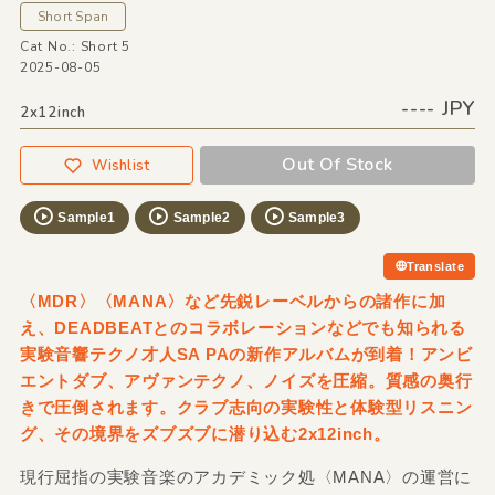
Short Span
Cat No.: Short 5
2025-08-05
---- JPY
2x12inch
Out Of Stock
Wishlist
Sample1
Sample2
Sample3
Translate
〈MDR〉〈MANA〉など先鋭レーベルからの諸作に加
え、DEADBEATとのコラボレーションなどでも知られる
実験音響テクノ才人SA PAの新作アルバムが到着！アンビ
エントダブ、アヴァンテクノ、ノイズを圧縮。質感の奥行
きで圧倒されます。クラブ志向の実験性と体験型リスニン
グ、その境界をズブズブに潜り込む2x12inch。
現行屈指の実験音楽のアカデミック処〈MANA〉の運営に