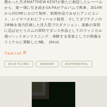
携わった天才MATTHEW KENTが新たに創設したレーベル
から、第一弾に引き続きSA PAがアルバムで再来。2014年
から2019年にかけて制作、初期作品でみせたアンビエン
ト、レイヤーされたフィールド録音、そしてダブテクノの
3本軸を強力圧縮した没入型プロダクション。楽曲の深部
に忍ばせたリズムの冥利でダンス作品としてのフィジカル
感≒ヘッドホンリスニング、体験する音楽としての両義を
リミナルに実験した9曲。 (Akie)
Track List
#DUB TECHNO
#AMBIENT
#EXPERIMENTAL