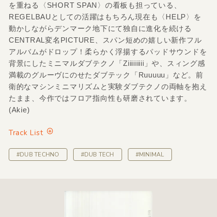
を重ねる〈SHORT SPAN〉の看板も担っている、
REGELBAUとしての活躍はもちろん現在も〈HELP〉を
動かしながらデンマーク地下にて独自に進化を続ける
CENTRAL変名PICTURE、スパン短めの嬉しい新作フル
アルバムがドロップ！柔らかく浮揚するパッドサウンドを
背景にしたミニマルダブテクノ「Ziiiiiiiii」や、スィング感
満載のグルーヴにのせたダブテック「Ruuuuu」など。前
衛的なマシンミニマリズムと実験ダブテクノの両軸を抱え
たまま、今作ではフロア指向性も研磨されています。
(Akie)
Track List
#DUB TECHNO
#DUB TECH
#MINIMAL