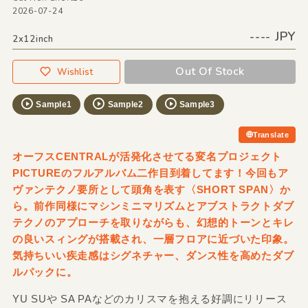
2026-07-24
---- JPY
2x12inch
Out Of Stock
Wishlist
Sample1
Sample2
Sample3
Translate
オーフスCENTRALが活発化させてる変名プロジェクト
PICTUREのフルアルバム二作目到着してます！今回もア
ヴァンテクノ要所として頭角を表す〈SHORT SPAN〉か
ら。前作同様にマシンミニマリズムとアブストラクトダブ
テクノのアプローチを取りながらも、幻想的トーンとキレ
の良いスィングが搭載され、一層フロアに近づいた印象。
気持ちいい疾走感はシグネチャー、ダンス性を高めたダブ
ルパックに。
YU SUや SA PAなどのカリスマを抱える好調にリリース