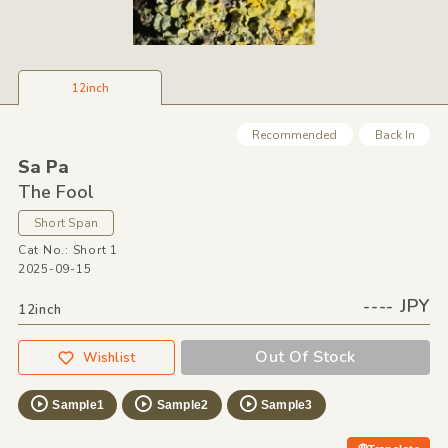
12inch
Recommended
Back In
Sa Pa
The Fool
Short Span
Cat No.: Short 1
2025-09-15
---- JPY
12inch
Out Of Stock
Wishlist
Sample1
Sample2
Sample3