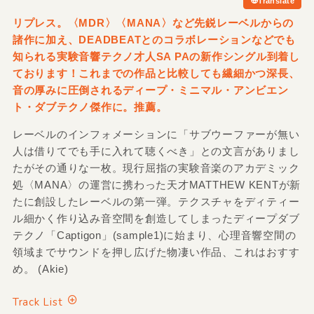
Translate
リプレス。〈MDR〉〈MANA〉など先鋭レーベルからの
諸作に加え、DEADBEATとのコラボレーションなどでも
知られる実験音響テクノ才人SA PAの新作シングル到着し
ております！これまでの作品と比較しても繊細かつ深長、
音の厚みに圧倒されるディープ・ミニマル・アンビエン
ト・ダブテクノ傑作に。推薦。
レーベルのインフォメーションに「サブウーファーが無い
人は借りてでも手に入れて聴くべき」との文言がありまし
たがその通りな一枚。現行屈指の実験音楽のアカデミック
処〈MANA〉の運営に携わった天才MATTHEW KENTが新
たに創設したレーベルの第一弾。テクスチャをディティー
ル細かく作り込み音空間を創造してしまったディープダブ
テクノ「Captigon」(sample1)に始まり、心理音響空間の
領域までサウンドを押し広げた物凄い作品、これはおすす
め。 (Akie)
Track List