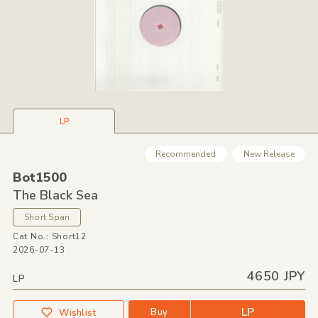
LP
Recommended
New Release
Bot1500
The Black Sea
Short Span
Cat No.: Short12
2026-07-13
4650 JPY
LP
LP
Buy
Wishlist