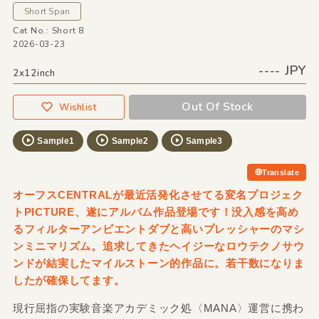
Short Span
Cat No.: Short 8
2026-03-23
---- JPY
2x12inch
Out Of Stock
Wishlist
Sample1
Sample2
Sample3
Translate
オーフスCENTRALが最近活発化させてる変名プロジェク
トPICTURE、遂にアルバム作品登場です！没入感を高め
るフィルターアンビエントダブと高いプレッシャーのマシ
ンミニマリズム。追求してきたヘイジーなロウテクノサウ
ンドが結実したマイルストーン的作品に。若干数になりま
したが確保してます。
現行屈指の実験音楽アカデミック処〈MANA〉運営に携わ