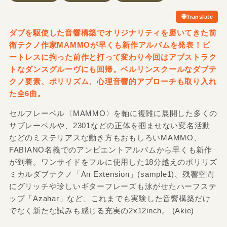
Translate
ダブを駆使した音響構築でオリジナリティを磨いてきた前
衛テクノ作家MAMMOが早くも新作アルバムを発表！ビ
ートレスに拘った前作と打って変わり今回はアブストラク
トなダンスグルーヴにも回帰。ベルリンスクールなダブテ
クノ要素、ポリリズム、心理音響的アプローチも取り入れ
た全6曲。
セルフレーベル〈MAMMO〉を軸に複雑に展開した多くの
サブレーベルや、2301などの正体を掴ませない変名活動
などのミステリアスな動き方もおもしろいMAMMO、
FABIANO名義でのアンビエントアルバムから早くも新作
が到着。ワンサイドをフルに使用した18分越えのポリリズ
ミカルダブテクノ「An Extension」(sample1)、残響空間
にグリッチや珍しいギターフレーズも泳がせたハーフステ
ップ「Azahar」など、これまでも実験した音響構築だけ
でなく新たな試みも感じる充実の2x12inch。 (Akie)