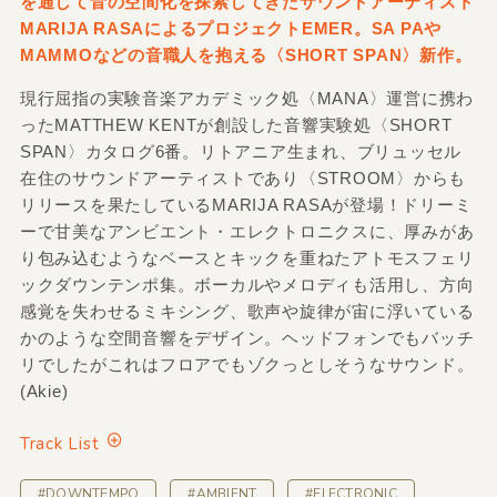
を通して音の空間化を探索してきたサウンドアーティスト
MARIJA RASAによるプロジェクトEMER。SA PAや
MAMMOなどの音職人を抱える〈SHORT SPAN〉新作。
現行屈指の実験音楽アカデミック処〈MANA〉運営に携わ
ったMATTHEW KENTが創設した音響実験処〈SHORT
SPAN〉カタログ6番。リトアニア生まれ、ブリュッセル
在住のサウンドアーティストであり〈STROOM〉からも
リリースを果たしているMARIJA RASAが登場！ドリーミ
ーで甘美なアンビエント・エレクトロニクスに、厚みがあ
り包み込むようなベースとキックを重ねたアトモスフェリ
ックダウンテンポ集。ボーカルやメロディも活用し、方向
感覚を失わせるミキシング、歌声や旋律が宙に浮いている
かのような空間音響をデザイン。ヘッドフォンでもバッチ
リでしたがこれはフロアでもゾクっとしそうなサウンド。
(Akie)
Track List
#DOWNTEMPO
#AMBIENT
#ELECTRONIC