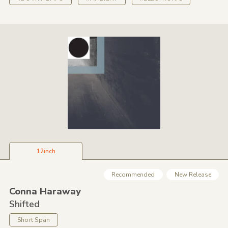
12inch
Recommended
New Release
Conna Haraway
Shifted
Short Span