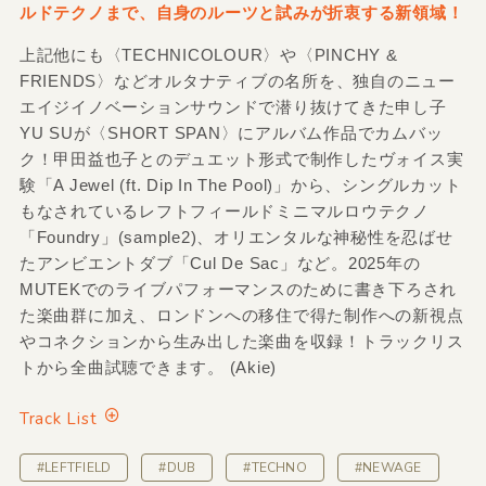
ルドテクノまで、自身のルーツと試みが折衷する新領域！
上記他にも〈TECHNICOLOUR〉や〈PINCHY &
FRIENDS〉などオルタナティブの名所を、独自のニュー
エイジイノベーションサウンドで潜り抜けてきた申し子
YU SUが〈SHORT SPAN〉にアルバム作品でカムバッ
ク！甲田益也子とのデュエット形式で制作したヴォイス実
験「A Jewel (ft. Dip In The Pool)」から、シングルカット
もなされているレフトフィールドミニマルロウテクノ
「Foundry」(sample2)、オリエンタルな神秘性を忍ばせ
たアンビエントダブ「Cul De Sac」など。2025年の
MUTEKでのライブパフォーマンスのために書き下ろされ
た楽曲群に加え、ロンドンへの移住で得た制作への新視点
やコネクションから生み出した楽曲を収録！トラックリス
トから全曲試聴できます。 (Akie)
Track List
#LEFTFIELD
#DUB
#TECHNO
#NEWAGE