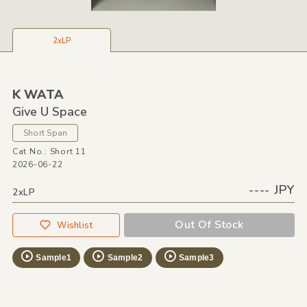
2xLP
K WATA
Give U Space
Short Span
Cat No.: Short 11
2026-06-22
---- JPY
2xLP
Out Of Stock
Wishlist
Sample1
Sample2
Sample3