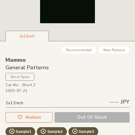
2x12inch
Recommended
New Release
Mammo
General Patterns
Short Span
Cat No.: Short 2
2025-07-21
---- JPY
2x12inch
Out Of Stock
Wishlist
Sample1
Sample2
Sample3