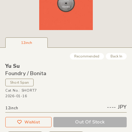
12inch
Recommended
Back In
Yu Su
Foundry /
Bonita
Short Span
Cat No.: SHORT7
2026-01-16
---- JPY
12inch
Out Of Stock
Wishlist