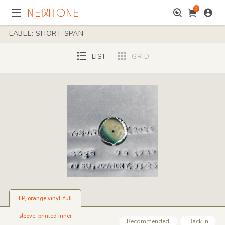
0
LABEL: SHORT SPAN
LIST
GRID
LP, orange vinyl, full
sleeve, printed inner
Recommended
Back In