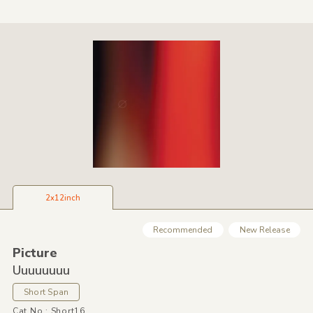
2x12inch
Recommended
New Release
Picture
Uuuuuuuu
Short Span
Cat No.: Short16