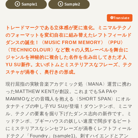
Sample1
Sample2
Translate
トレードマークである立体感が更に進化。ミニマルテクノ
のフォーマットを変幻自在に組み替えたレフトフィールド
ダンスの誕生！〈MUSIC FROM MEMORY〉〈PPU〉
〈TECHNICOLOUR〉など数々の人気レーベルを舞台に
ジャンルを神秘的に複合した名作を生み出してきた才人
YU SU新作。太いボトムとミステリアスなフレーズ、テク
スチャが渦巻く、奥行きの形成。
現行屈指の実験音楽アカデミック処〈MANA〉運営に携わ
ったMATTHEW KENTが創設。これまでもSA PAや
MAMMOなどの音職人を抱える〈SHORT SPAN〉にオル
タナティブの申し子YU SUが登場！ダウンテンポ、ミニマ
ル、テクノの要素を掘り下げたダンス志向の新作です。ミ
ッドテンポ、ブギーハウスの妖しい速度で闊歩するビート
にミステリアスなシンセフレーズが渦巻くレフトフィール
ドテクノ「Foundry」(sample1)。刺すハイエンドとアン