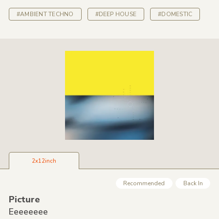
#AMBIENT TECHNO
#DEEP HOUSE
#DOMESTIC
2x12inch
Recommended
Back In
Picture
Eeeeeeee