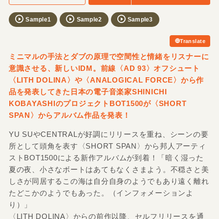
Sample1
Sample2
Sample3
Translate
ミニマルの手法とダブの原理で空間性と情緒をリスナーに
意識させる、新しいIDM。前線〈AD 93〉オフシュート
〈LITH DOLINA〉や〈ANALOGICAL FORCE〉から作
品を発表してきた日本の電子音楽家SHINICHI
KOBAYASHIのプロジェクトBOT1500が〈SHORT
SPAN〉からアルバム作品を発表！
YU SUやCENTRALが好調にリリースを重ね、シーンの要
所として頭角を表す〈SHORT SPAN〉から邦人アーティ
ストBOT1500による新作アルバムが到着！「暗く湿った
夏の夜、小さなボートはあてもなくさまよう。不穏さと美
しさが同居するこの海は自分自身のようでもあり遠く離れ
たどこかのようでもあった。（インフォメーションよ
り）」
〈LITH DOLINA〉からの前作以降、セルフリリースを通