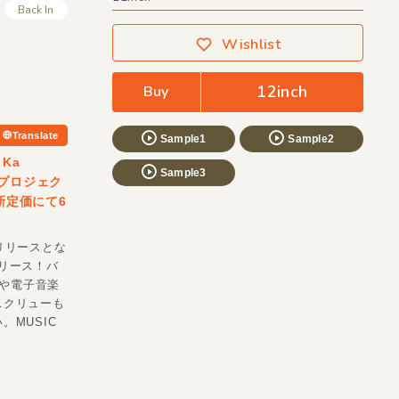
Back In
Wishlist
12inch
Buy
Translate
Sample1
Sample2
Ka
Sample3
のプロジェク
新定価にて6
リリースとな
リリース！バ
ちや電子音楽
スクリューも
MUSIC