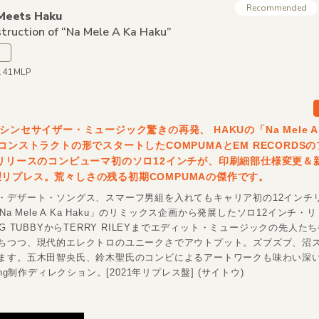
Recommended
Meets Haku
truction of “Na Mele A Ka Haku”
1141MLP
シンセサイザー・ミュージック驚きの再発、 HAKUの「Na Mele A 
リコンストラクトの形でスタートしたCOMPUMAとEM RECORDS
年リリースのコンピューマ初のソロ12インチが、印刷細部仕様変更＆
リプレス。荒々しさの残る初期COMPUMAの傑作です。
・デザート・ソングス、スマーフ男組を入れてもキャリア初の12インチ
「Na Mele A Ka Haku」のリミックス企画から発展したソロ12インチ・
NG TUBBYからTERRY RILEYまでエディット・ミュージックの先人た
ちつつ、現代的エレクトロのユニークさでアウトプット。ズブズブ、沼
ます。五木田智央氏、鈴木聖氏のコンビによるアートワークも味わい深い。
ang制作ディレクション。[2021年リプレス盤] (サイトウ)