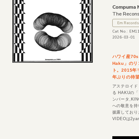
Compuma 
The Recons
Em Records
Cat No.: EM
2026-03-01
ハワイ産70s
Haku」の
ト。2015
年ぶりの待望
アステロイド
る HAKUの
ンバータ,KI
への敬意を持
披露しており
VIDEOは2y