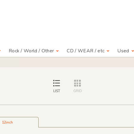
Rock / World / Other
CD / WEAR / etc
Used
LIST
GRID
12inch