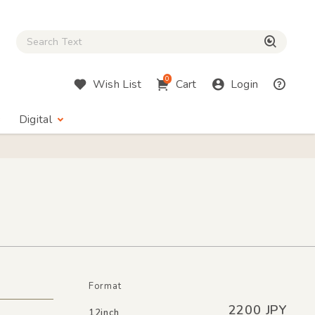
Close Search box
検索
0
Wish List
Cart
Login
Digital
Format
2200 JPY
12inch