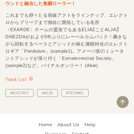
ウンドと融合した覚醒ローラー！
これまでも錚々たる前線アクトをラインナップ、エレクト
ロからブリープまで独自に開拓している名所
〈EXARDE〉チームの盟友でもあるELIAZことALJAŽ
GNEZDAがおよそ5年ぶりにレーベルカムバック！轟きな
がら回転するベースとアシッドが絡む催眠特化のエレクト
ロギア「Pendulum」(sample1)。アメーバ状のミュータ
ントアシッドが張り付く「Extraterrestrial Society」
(sample2)など。バイナルオンリー！ (Akie)
Track List
#ELECTRO
#ACID
#TECHNO
ペ
Home
About Us
Help