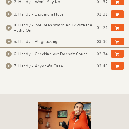
2. Handy - Won't Say No
01:32
3. Handy - Digging a Hole
02:31
4. Handy - I've Been Watching Tv with the
01:21
Radio On
5. Handy - Plugsucking
03:30
6. Handy - Checking out Doesn't Count
02:34
7. Handy - Anyone's Case
02:46