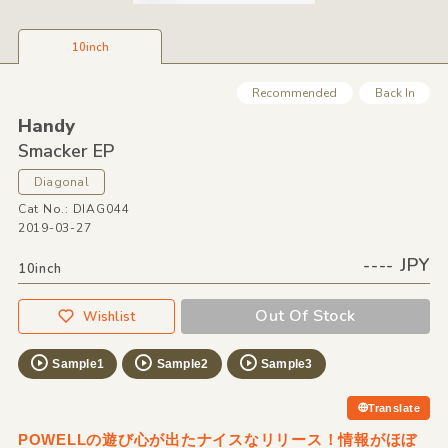
10inch
Recommended
Back In
Handy
Smacker EP
Diagonal
Cat No.: DIAG044
2019-03-27
---- JPY
10inch
Out Of Stock
Wishlist
Sample1
Sample2
Sample3
Translate
POWELLの遊び心が出たナイスなリリース！情報がほぼ