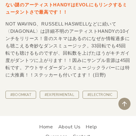
ない謎のアーティストHANDYはEVOLにもリンクするミ
ュータントさで最高です！！
NOT WAVING、RUSSELL HASWELLなどに続いて
〈DIAGONAL〉は詳細不明のアーティストHANDYの10イ
ンチをリリース！音のスキマはあるのになぜか情報過多に
も聴こえる奇妙なダンスミュージック。33回転でも45回
転でも聴けるものですが、回転数を上げたほうがキチガイ
度がダントツに上がります！！因みにサンプル音源は45回
転です。アウトサイダーダンスミュージックラバーには特
に大推薦！！ステッカーも付いてます！ (日野)
#BOOMKAT
#EXPERIMENTAL
#ELECTRONIC
ペ
Home
About Us
Help