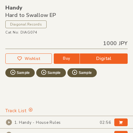
Handy
Hard to Swallow EP
Diagonal Records
Cat No: DIAG074
1000 JPY
Digital
Buy
Wishlist
Sample
Sample
Sample
Track List
1. Handy - House Rules
02:56