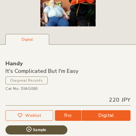
Digital
Handy
It's Complicated But I'm Easy
Diagonal Records
Cat No: DIAG063
220 JPY
Digital
Buy
Wishlist
Sample