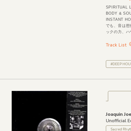
SPIRITUAL
BODY & S
INSTANT
でも、音は想
ックの力、ハウ
Track List
#DEEP HOU
Joaquin Jo
Unofficial 
Sacred Rhy