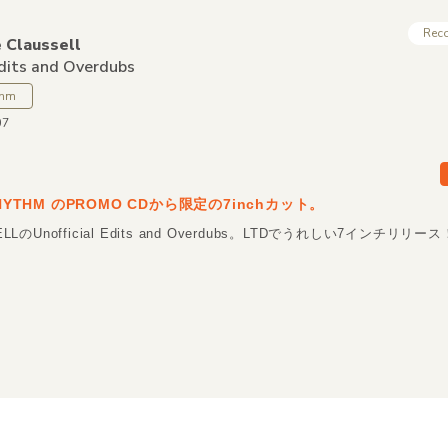
Rec
e Claussell
Edits and Overdubs
thm
07
RHYTHM のPROMO CDから限定の7inchカット。
ELLのUnofficial Edits and Overdubs。LTDでうれしい7インチリリー