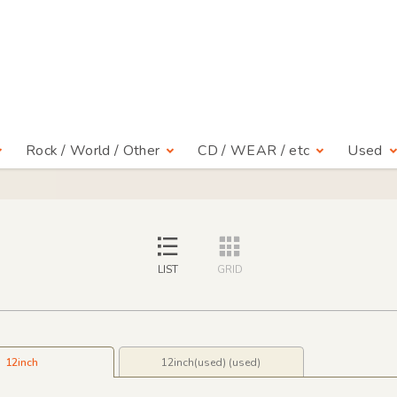
Rock / World / Other
CD / WEAR / etc
Used
LIST
GRID
12inch
12inch(used) (used)