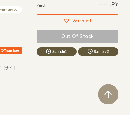
---- JPY
7inch
ommended
Wishlist
Out Of Stock
Translate
Sample1
Sample2
ス！ (サイト
ペ
Wishlist
close soun
Buy