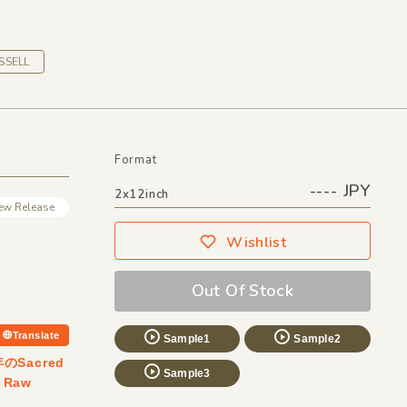
SSELL
Format
---- JPY
2x12inch
ew Release
Wishlist
Out Of Stock
Translate
Sample1
Sample2
のSacred
Sample3
！Raw