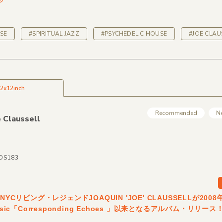
SE
#SPIRITUAL JAZZ
#PSYCHEDELIC HOUSE
#JOE CLAU
2x12inch
Recommended
N
e Claussell
IDS183
NYCリビング・レジェンドJOAQUIN 'JOE' CLAUSSELLが2008年
usic「Corresponding Echoes 」以来となるアルバム・リリース
。