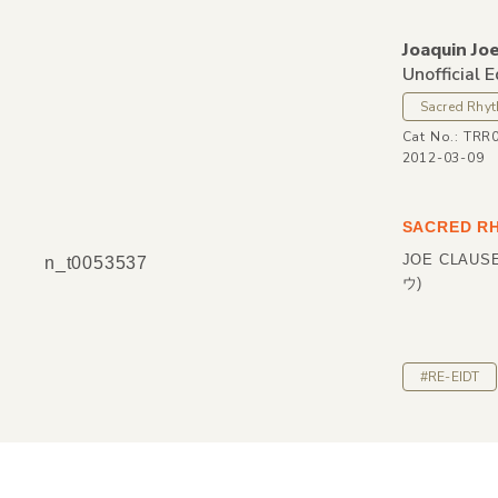
Joaquin Jo
Unofficial 
Sacred Rhy
Cat No.: TRR
2012-03-09
SACRED 
JOE CLAUS
n_t0053537
ウ)
#RE-EIDT