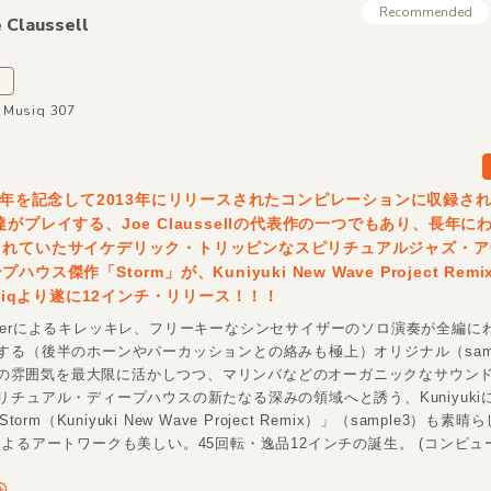
Recommended
e Claussell
e Musiq 307
0周年を記念して2013年にリリースされたコンピレーションに収録さ
達がプレイする、Joe Claussellの代表作の一つでもあり、長年に
まれていたサイケデリック・トリッピンなスピリチュアルジャズ・ア
ウス傑作「Storm」が、Kuniyuki New Wave Project Rem
usiqより遂に12インチ・リリース！！！
 Pasterによるキレッキレ、フリーキーなシンセサイザーのソロ演奏が全編
する（後半のホーンやパーカッションとの絡みも極上）オリジナル（samp
e2）の雰囲気を最大限に活かしつつ、マリンバなどのオーガニックなサウン
リチュアル・ディープハウスの新たなる深みの領域へと誘う、Kuniyuki
Storm（Kuniyuki New Wave Project Remix）」（sample3）も素
ttenによるアートワークも美しい。45回転・逸品12インチの誕生。 (コンピュ