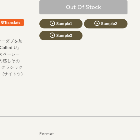
Out Of Stock
Translate
Sample1
Sample2
Sample3
ァーダブを加
led U」
でスペーシー
原曲の感じその
・クラシック
 (サイトウ)
Format