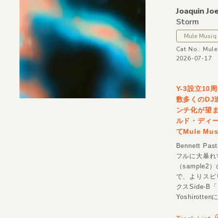
Joaquin Jo
Storm
Mule Musiq
Cat No.: Mul
2026-07-17
Y-3設立1
数多くのDJ
ンチ化が望
ルド・ディープハ
てMule M
Bennett
フルに大暴れ
（sampl
で、よりスピ
クスSide-B「
Yoshiro