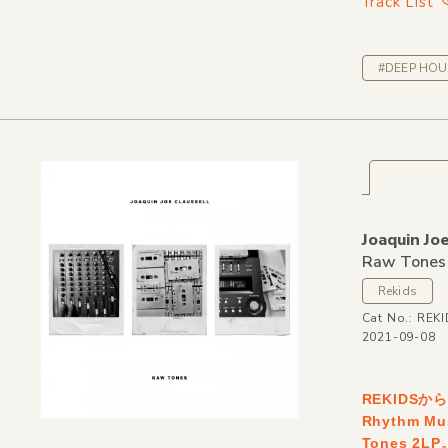
Track List
#DEEP HOU
Joaquin Jo
Raw Tones
Rekids
Cat No.: REK
2021-09-08
REKIDSから
Rhythm M
Tones 2LP