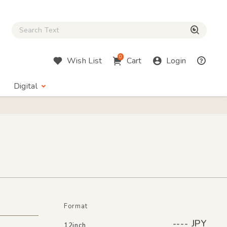
Close Search box
検索
0
Wish List
Cart
Login
Digital
Format
---- JPY
12inch