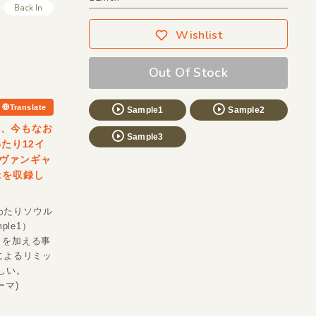
Back In
Wishlist
Out Of Stock
Translate
Sample1
Sample2
れ、今もなお
Sample3
わたり12イ
ヴァンギャ
ixを収録し
にわたりソウル
le1）
ドを加える事
によるリミッ
晴らしい。
ーマ)