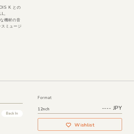
OIS K との
LL。
Wな機材の音
ンスミュージ
Format
---- JPY
12nch
Back In
Wishlist