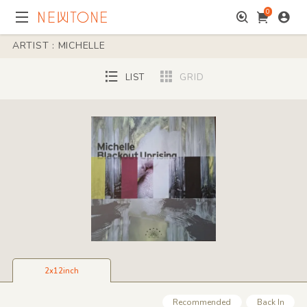
0
ARTIST : MICHELLE
LIST
GRID
2x12inch
Recommended
Back In