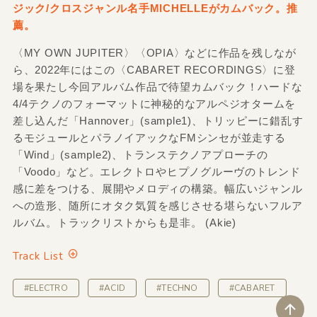
ジック/クロスジャンル名手MICHELLEがカムバック。推
薦。
〈MY OWN JUPITER〉〈OPIA〉などに作品を残しなが
ら、2022年にはこの〈CABARET RECORDINGS〉に登
場を果たし今回アルバム作品で待望カムバック！ハードな
4/4テクノのフォーマットに神秘的なアルペジオタームを
差し込んだ「Hannover」(sample1)、トリッピーに錯乱す
るモジュールとパラノイアックなFMシンセが並走する
「Wind」(sample2)、トランステクノアプローチの
「Voodo」など。エレクトロやヒプノグルーヴのトレンド
感に差をつける、展開やメロディの構築。幅広いジャンル
への造形、随所にオタク気質を感じさせる堪らないフルア
ルバム。トラックリストからも是非。 (Akie)
Track List
#ELECTRO
#ACID
#TECHNO
#CABARET
ペ