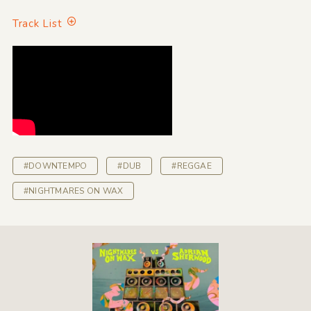
Track List
#DOWNTEMPO
#DUB
#REGGAE
#NIGHTMARES ON WAX