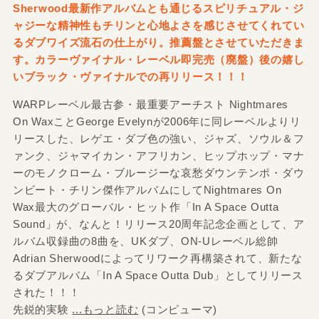
Sherwood最新作アルバムとも通じるスピリチュアル・ジ
ャジーな精神性もチリンと心地よさを感じさせてくれてい
るダブワイズ流石の仕上がり。推薦盤とさせていただきま
す。カラーヴァイナル・レーベル即完売（廃盤）後の嬉し
いブラック・ヴァイナルでの再リリース！！！
WARPレーベル最古参・最重要アーチスト Nightmares
On WaxことGeorge Evelynが2006年に同レーベルよりリ
リースした、レゲエ・ダブ色の強い、ジャズ、ソウル＆フ
ァンク、ジャマイカン・アフリカン、ヒップホップ・マナ
ーのモノクローム・ブルージーな哀愁ダウンテンポ・ダウ
ンビート・チリン傑作アルバムにしてNightmares On
Wax最大のグローバル・ヒット作「In A Space Outta
Sound」が、なんと！リリース20周年記念企画として、ア
ルバム収録曲の8曲を、UKダブ、ON-Uレーベル総帥
Adrian Sherwoodによってリワーク再構築されて、新たな
るダブアルバム「In A Space Outta Dub」としてリリース
された！！！
先鋭的実験
...もっと読む
(コンピューマ)