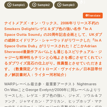
き）
Sample1
Sample2
Sample3
Translate
ナイトメアズ・オン・ワックス、2006年リリース不朽の
Smokers Delight!レゲエ＆ダブ色の強い名作『In A
Space Outta Sound』の20周年記念企画として、UKダブ
の総帥エイドリアン・シャーウッドがリワークした『In A
Space Outta Dub』がリリースされた！どこかAdrian
Sherwood最新作アルバムとも通じるスピリチュアル・ジ
ャジーな精神性もチリンと心地よさを感じさせてくれてい
るダブワイズ流石の仕上がり。推薦盤とさせていただきま
す。（数量限定／ライトローズ・ヴァイナル／日本語帯付
き／解説書封入：ライター河村祐介）
WARPレーベル最古参・最重要アーチスト Nightmares
On WaxことGeorge Evelynが2006年に同レーベルよりリ
リースした、レゲエ・ダブ色の強い、ジャズ、ソウル＆フ
ァンク、ジャマイカン・アフリカン、ヒップホップ・マナ
ーのモノクローム・ブルージーな哀愁ダウンテンポ・ダウ