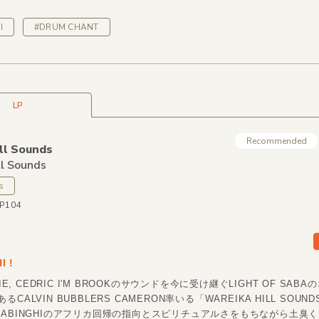
I
#DRUM CHANT
LP
Recommended
ll Sounds
ll Sounds
s
LP104
I !
SIE, CEDRIC I'M BROOKのサウンドを今に受け継ぐLIGHT OF SAB
CALVIN BUBBLERS CAMERON率いる「WAREIKA HILL SOU
YABINGHIのアフリカ回帰の指向とスピリチュアルさをもちながら土臭