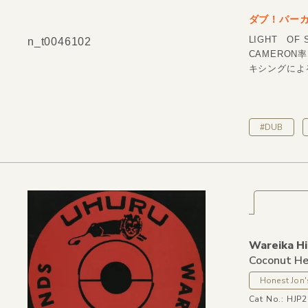
ダブ！パーカッ
LIGHT O
n_t0046102
CAMERON率
キシングによ
#DUB
Wareika Hi
Coconut He
Honest Jon'
Cat No.: HJP