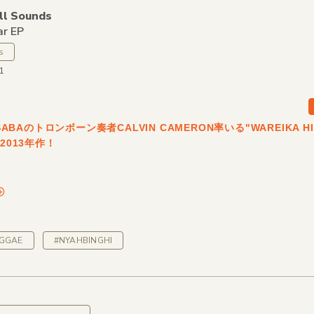
ll Sounds
r EP
s
71
 SABAのトロンボーン奏者CALVIN CAMERON率いる"WAREIKA HI
の2013年作！
EGGAE
#NYAHBINGHI