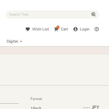
Close Search box
検索
0
Wish List
Cart
Login
Digital
Format
---- JPY
10inch