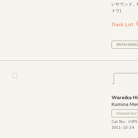
いサウンド。CO
トウ)
Track List
#NYAHBING
Wareika Hi
Kumina Me
Honest Jon'
Cat No.: HJP
2011-10-24