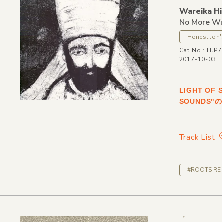
Wareika Hi
No More Wa
Honest Jon'
Cat No.: HJP
2017-10-03
LIGHT OF
SOUNDS"
Track List
#ROOTS R