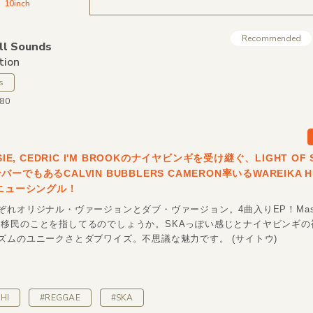
10inch
Recommended
ll Sounds
tion
s
080
SIE, CEDRIC I'M BROOKのナイヤビンギを受け継ぐ、LIGHT OF
ーでもあるCALVIN BUBBLERS CAMERON率いるWAREIKA H
のニューシングル！
ぞれオリジナル・ヴァージョンとダブ・ヴァージョン。4曲入りEP！Mas
onとは移民のことを指してるのでしょうか。SKAっぽい感じとナイヤビンギ
ズムのユニークさとダブワイズ。不思議な魅力です。 (サイトウ)
HI
#REGGAE
#SKA