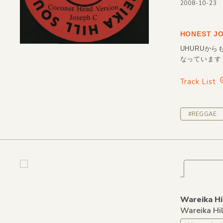
2008-10-23
HONEST JO
UHURUからも
なっています
Track List
#REGGAE
Wareika Hi
Wareika Hi