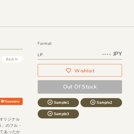
Format
---- JPY
LP
Back In
Wishlist
Out Of Stock
Translate
Sample1
Sample2
Sample3
Aのオリジナル
NDS」のフル・
くてあったか