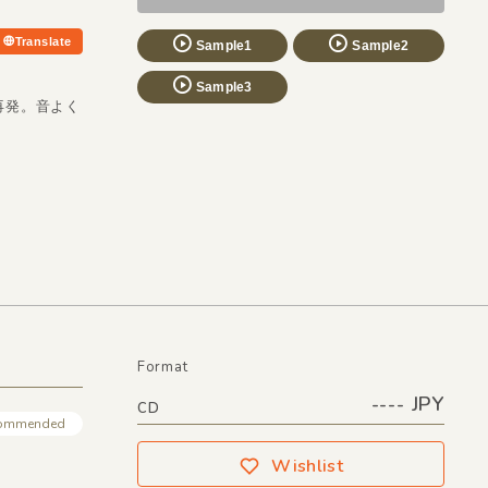
Translate
Sample1
Sample2
Sample3
らも再発。音よく
Format
---- JPY
CD
ommended
Wishlist