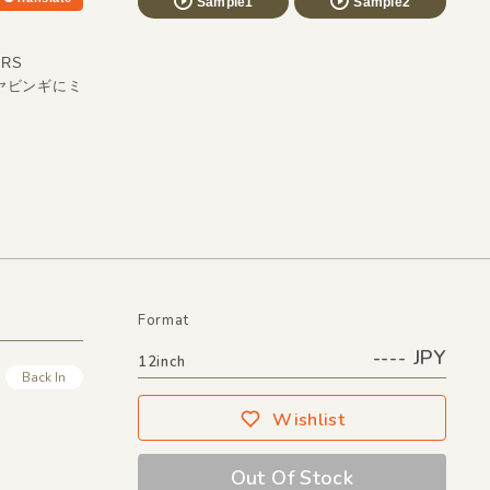
Sample1
Sample2
RS
的ナヤビンギにミ
Format
---- JPY
12inch
Back In
Wishlist
Out Of Stock