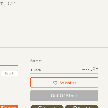
です。 (サイ
Format
---- JPY
10inch
Back In
Wishlist
Out Of Stock
Translate