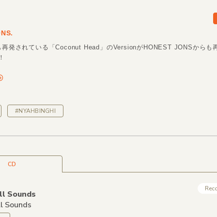
NS.
再発されている「Coconut Head」のVersionがHONEST JONSか
！
#NYAHBINGHI
CD
Rec
ll Sounds
ll Sounds