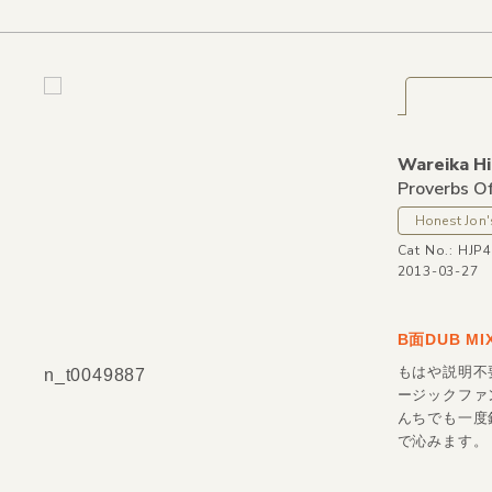
Wareika Hi
Proverbs Of
Honest Jon'
Cat No.: HJP
2013-03-27
B面DUB M
もはや説明不
n_t0049887
ージックファ
んちでも一度
で沁みます。