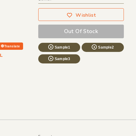
Wishlist
Out Of Stock
Translate
Sample1
Sample2
L
Sample3