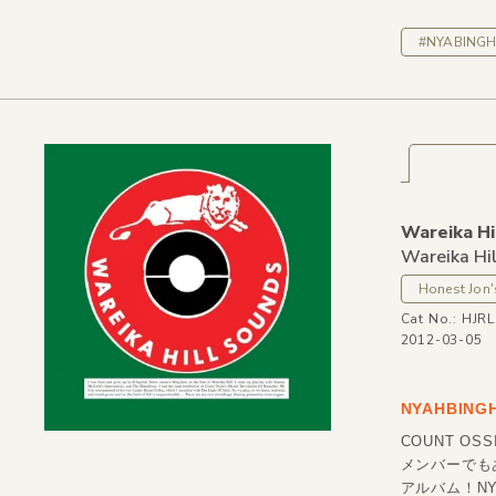
#NYABINGH
Wareika Hi
Wareika Hi
Honest Jon'
Cat No.: HJR
2012-03-05
NYAHBINGH
COUNT OS
メンバーでもある
アルバム！N