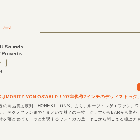
7inch
ll Sounds
 Proverbs
s
44
IXはMORITZ VON OSWALD！’07年傑作7インチのデッドストック
要の高品質太鼓判「HONEST JON'S」より、ルーツ・レゲエファン、
ン、テクノファンまでもまとめて魅了の一枚！クラブからBARから野外
針を落とせばモコッと出現するワレイカの丘、そこから聞こえる極上チ