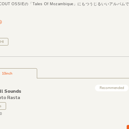
UT OSSIEの「Tales Of Mozambique」にもつうじるいいアルバム
HI
10inch
Recommended
ll Sounds
nto Rasta
s
50