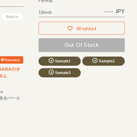
Format
---- JPY
10inch
Back In
Wishlist
Out Of Stock
Translate
Sample1
Sample2
 SABAのオ
Sample3
ILL
s
の複合パーカ