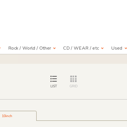
Rock / World / Other
CD / WEAR / etc
Used
LIST
GRID
10inch