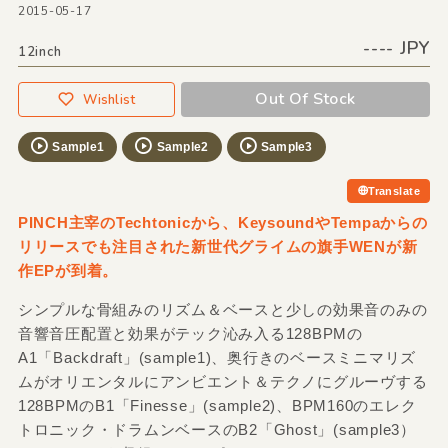
2015-05-17
---- JPY
12inch
Out Of Stock
Wishlist
Sample1
Sample2
Sample3
Translate
PINCH主宰のTechtonicから、KeysoundやTempaからの
リリースでも注目された新世代グライムの旗手WENが新
作EPが到着。
シンプルな骨組みのリズム＆ベースと少しの効果音のみの
音響音圧配置と効果がテック沁み入る128BPMの
A1「Backdraft」(sample1)、奥行きのベースミニマリズ
ムがオリエンタルにアンビエント＆テクノにグルーヴする
128BPMのB1「Finesse」(sample2)、BPM160のエレク
トロニック・ドラムンベースのB2「Ghost」(sample3）