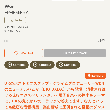
Wen
EPHEM:ERA
Big Dada
Cat No.: BD293
2018-07-25
---- JPY
LP
Out Of Stock
Wishlist
Sample1
Sample2
Sample3
Translate
UKのポストダブステップ・グライムプロデューサーWEN
のニューアルバムが〈BIG DADA〉から登場！消費され続
ける現行エクスペリメンタル・電子音楽への探求をテーマ
に、UKの鬼才が12のトラックで答えてます。なんといっ
ても緻密な音響構築・楽曲構成に圧倒される至極のダンス