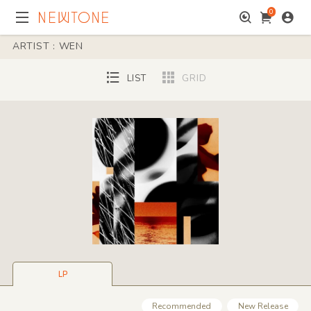
0
ARTIST : WEN
LIST
GRID
LP
Recommended
New Release