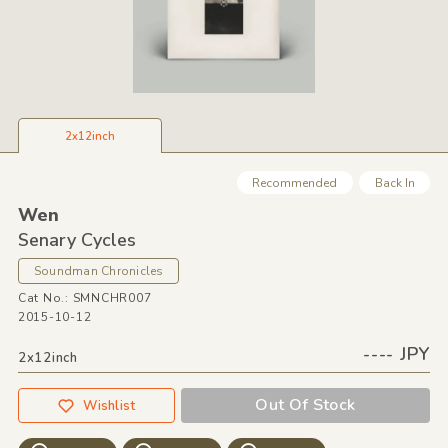
2x12inch
Recommended
Back In
Wen
Senary Cycles
Soundman Chronicles
Cat No.: SMNCHR007
2015-10-12
---- JPY
2x12inch
Out Of Stock
Wishlist