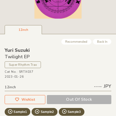
12inch
Recommended
Back In
Yuri Suzuki
Twilight EP
Super Rhythm Trax
Cat No.: SRTX037
2023-01-26
---- JPY
12inch
Out Of Stock
Wishlist
Sample1
Sample2
Sample3