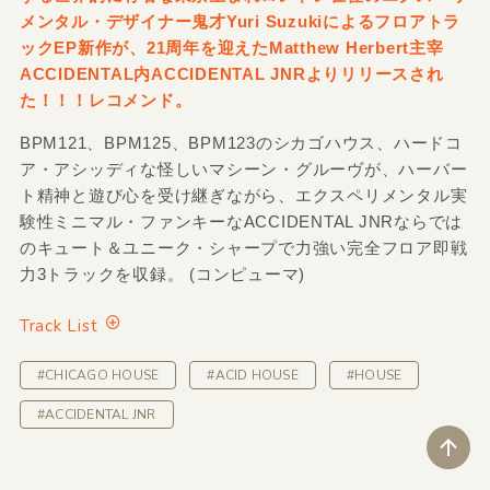
メンタル・デザイナー鬼才Yuri Suzukiによるフロアトラ
ックEP新作が、21周年を迎えたMatthew Herbert主宰
ACCIDENTAL内ACCIDENTAL JNRよりリリースされ
た！！！レコメンド。
BPM121、BPM125、BPM123のシカゴハウス、ハードコ
ア・アシッディな怪しいマシーン・グルーヴが、ハーバー
ト精神と遊び心を受け継ぎながら、エクスペリメンタル実
験性ミニマル・ファンキーなACCIDENTAL JNRならでは
のキュート＆ユニーク・シャープで力強い完全フロア即戦
力3トラックを収録。 (コンピューマ)
Track List
#CHICAGO HOUSE
#ACID HOUSE
#HOUSE
#ACCIDENTAL JNR
ペ