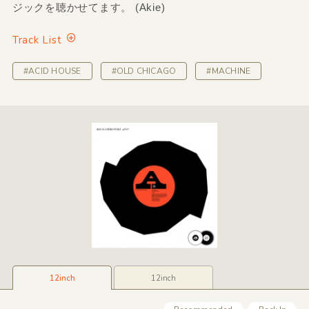
ジックを聴かせてます。 (Akie)
Track List
#ACID HOUSE
#OLD CHICAGO
#MACHINE
12inch
12inch