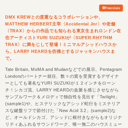
Translate
DMX KREWとの度重なるコラボレーションや、
MATTHEW HERBERT主宰〈Accidental Jnr〉や老舗
〈TRAX〉からの作品でも知られる東京生まれロンドン在
住アーティストYURI SUZUKIが〈SUPER RHYTHM
TRAX〉に満をじして登場！ミニマルアシッドハウスか
ら、LARRY HEARDを彷彿とするジャッキンハウスま
で。
Tate Britain, MoMA and Mudanなどでの展示、Pentagram
Londonのパートナー就任、数々の賞を受賞するデザイナ
ーとしても著名なYURI SUZUKIが１２インチをローン
チ！シカゴ流、LARRY HEARDの血脈を感じさせながら
サンプルワーク＆メロディで独自性を見出す「Twilight」
(sample1)や、ヒステリックなアシッド蛇行をミステリア
スな鍵盤リフで節付けた「New Acid 3​.​2」(sample2)な
ど。オールドシカゴ、アシッドに根付きながらもオリジナ
リティあふれるサウンドワーク、唯一無二のハウスミュー