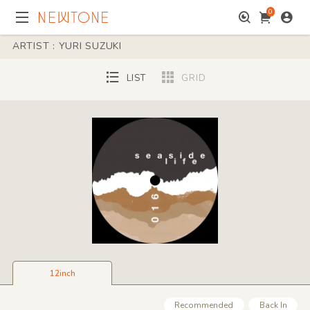
0
ARTIST : YURI SUZUKI
LIST
GRID
12inch
Recommended
Back In