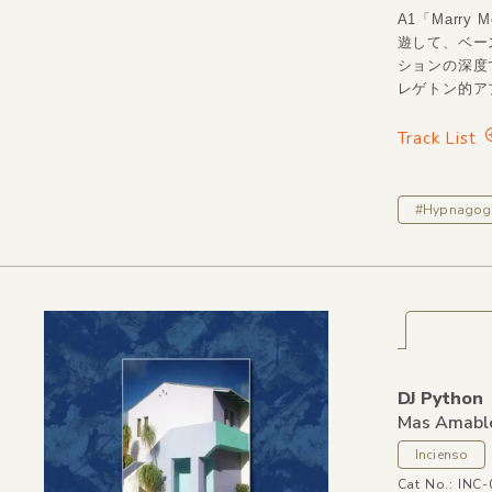
A1「Marr
遊して、ベー
ションの深度
レゲトン的アプ
Track List
#Hypnagog
DJ Python
Mas Amabl
Incienso
Cat No.: INC