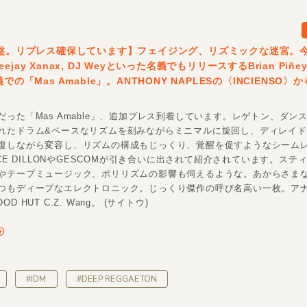
名盤。リプレス確保しています】フェイジング、リズミックな迷宮。
jay Xanax, DJ Weyといった名義でもリリースするBrian Piñey
義での「Mas Amable」。ANTHONY NAPLESの〈INCIENSO〉か
だった「Mas Amable」、追加プレス到着しています。レゲトン、ダン
れたドラム&ベースなリズムを刻みながらミニマルに旋回し、ディレイ
復しながら変容し、リズムの構成もじっくり、覚醒を促すようなシーム
ICE DILLONやGESCOMが引き合いに出されて紹介されています。ステ
やテープミュージック、ポリリズムの影響も伺えるような。あからさま
つもディープなエレクトロニック。じっくり傑作の呼び名高い一枚。ア
D HUT C.Z. Wang。 (サイトウ)
#IDM
#DEEP REGGAETON