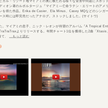
ピカル・リゾート地マイアミの奥に横たわる様々な背景や問題にスポッ
ディオン著のルポルタージュ『マイアミ―亡命ラテン・エリートのアメ
得た作品。Erika de Casier、Ela Minus、Casey MQなどのシ
ース時には即完売だったアナログ。ストックしました。(サイトウ)
。マイアミの息子、ニック・レオンが待望のアルバム『A Tropical Ent
raTraTraxよりリリースする。年間チャート1位を獲得した2曲「Xtasi
を経て、
...もっと読む