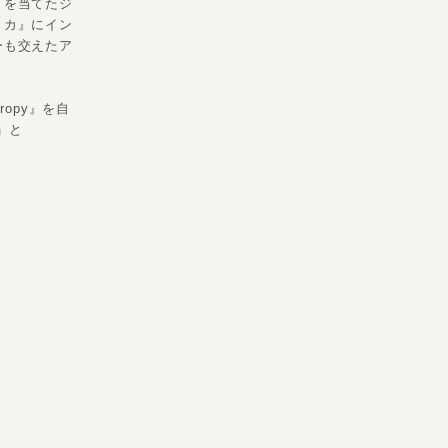
トを当てたジ
リカ』にイン
ンガーも交えたア
ropy』を自
s」と