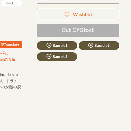
Back In
Wishlist
Out Of Stock
Translate
Sample1
Sample2
〉から、
Sample3
ndのNic
。
skovic
ini。ドラム
なのか謎の脱