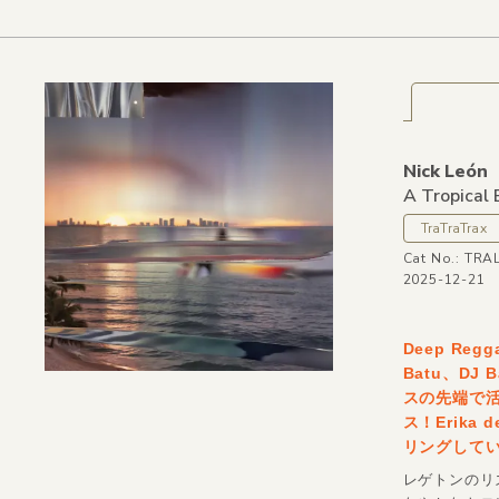
Nick León
A Tropical 
TraTraTrax
Cat No.: TRA
2025-12-21
Deep Re
Batu、D
スの先端で活躍
ス！Erika 
リングして
レゲトンのリ