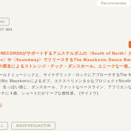
Recommended
rth
07-004
HT RECORDSがサポートするアムステルダムの〈South of North
oe〉や〈Soundway〉でリリースするThe Mauskovic Dance Ba
vicの変名によるストレンジ・テック・ダンスホール。ユニークな一枚
ルドミュージックと、サイケデリック・ロックにアプローチするThe Mau
ndのNic Mauskovicによるダブ。エクスペリメンタルなプロジェクトNicol
、生っぽい感じ、ダンスホール、ファットなベースライン、アフリカン
ンチに４曲、ショートだがドープな個性派。 (サイトウ)
LL
#DEEP REGGAETON