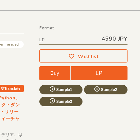
Format
4590 JPY
LP
ommended
Wishlist
LP
Buy
Translate
Sample1
Sample2
ython、
Sample3
ック・ダン
バム・リリー
どをフィーチャ
ケデリア。は