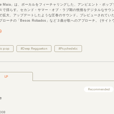
y Me Maia」は、ボーカルをフィーチャリングした、アンビエント・ポッ
スで揺らす。セカンド・サマー・オブ・ラブ期の恍惚をデジタルなサウ
で拡大、アップデートしたような圧巻のサウンド。プレビューされてい
ローチの「Besos Robados」など３曲が歌へのアプローチ。 (サイトウ
ic pop
#Deep Reggaeton
#Psychedelic
LP
Recommended
e
-008