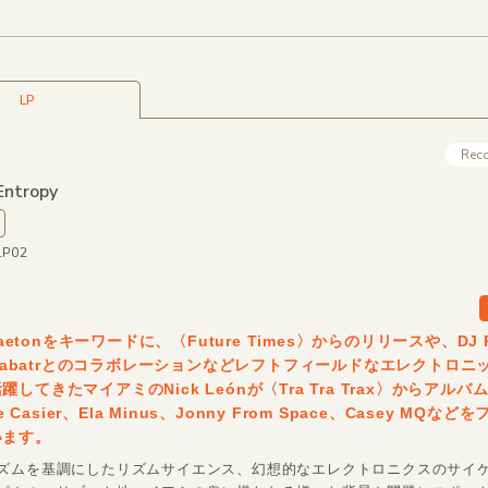
LP
Rec
Entropy
LP02
ggaetonをキーワードに、〈Future Times〉からのリリースや、DJ P
J Babatrとのコラボレーションなどレフトフィールドなエレクトロニ
してきたマイアミのNick Leónが〈Tra Tra Trax〉からアル
de Casier、Ela Minus、Jonny From Space、Casey MQな
います。
ズムを基調にしたリズムサイエンス、幻想的なエレクトロニクスのサイ