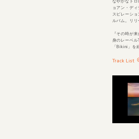
なやかなトロ
ョアン・ディ
スピレーションを
ルバム。リリ
『その時が来た
身のレーベルT
「Bikini」
Track List