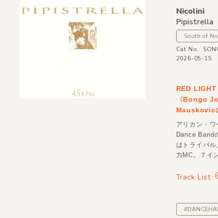
Nicolini
Pipistrella
South of No
Cat No.: SON
2026-05-15
RED LIG
〈Bongo J
Mausko
アリカン・ワー
Dance Ba
はトライバル
力MC。７イ
Track List
#DANCEHA