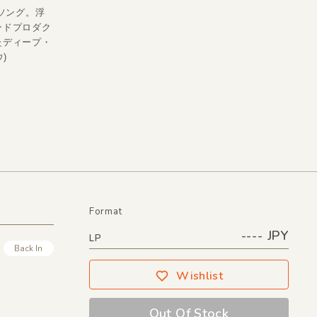
プソング。浮
ンドプロダク
たディープ・
)
Format
---- JPY
LP
Back In
Wishlist
Out Of Stock