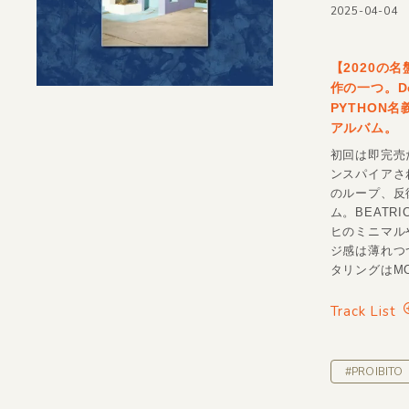
2025-04-04
【2020の
作の一つ。Dee
PYTHON名
アルバム。
初回は即完売
ンスパイアさ
のループ、反
ム。BEATR
ヒのミニマル
ジ感は薄れつ
タリングはMOO
Track List
#PROIBITO