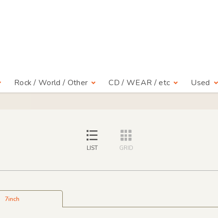
Rock / World / Other
CD / WEAR / etc
Used
LIST
GRID
7inch