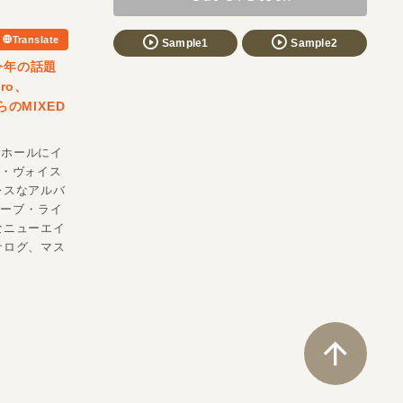
Translate
Sample1
Sample2
今年の話題
ro、
らのMIXED
スホールにイ
ド・ヴォイス
レスなアルバ
ィーブ・ライ
なニューエイ
ナログ、マス
ペ