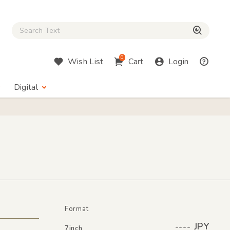
Close Search box
検索
0
Wish List
Cart
Login
Digital
Format
---- JPY
7inch