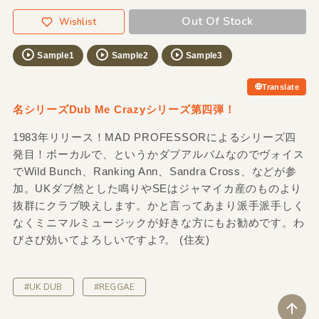
Out Of Stock
Wishlist
Sample1
Sample2
Sample3
Translate
名シリーズDub Me Crazyシリーズ第四弾！
1983年リリース！MAD PROFESSORによるシリーズ四
発目！ボーカルで、というかダブアルバムなのでヴォイス
でWild Bunch、Ranking Ann、Sandra Cross、などが参
加。UKダブ然とした鳴りやSEはジャマイカ産のものより
抜群にクラブ映えします。かと言ってあまり派手派手しく
なくミニマルミュージックが好きな方にもお勧めです。わ
びさび効いてよろしいですよ?。 (住友)
#UK DUB
#REGGAE
ペ