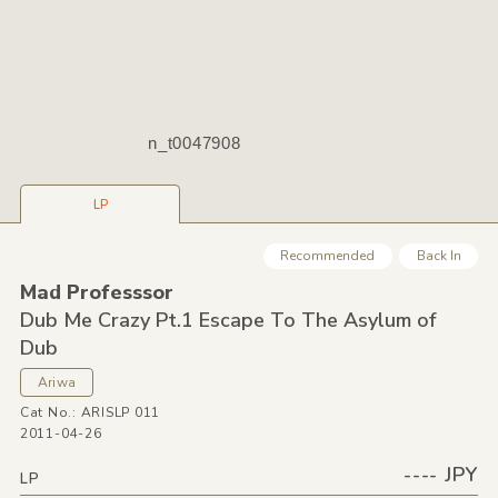
n_t0047908
LP
Recommended
Back In
Mad Professsor
Dub Me Crazy Pt.1 Escape To The Asylum of
Dub
Ariwa
Cat No.: ARISLP 011
2011-04-26
---- JPY
LP