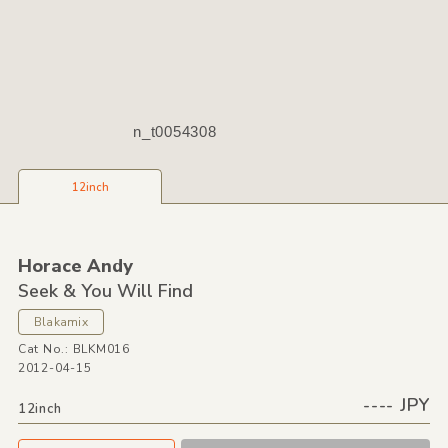
n_t0054308
12inch
Horace Andy
Seek &
You Will Find
Blakamix
Cat No.: BLKM016
2012-04-15
---- JPY
12inch