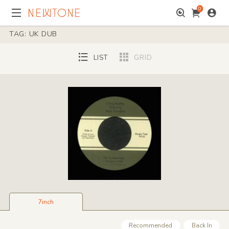
0
TAG: UK DUB
LIST
GRID
7inch
Recommended
Back In