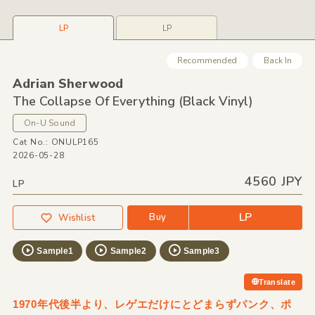
LP
LP
Recommended
Back In
Adrian Sherwood
The Collapse Of Everything
(Black Vinyl)
On-U Sound
Cat No.: ONULP165
2026-05-28
4560 JPY
LP
LP
Buy
Wishlist
Sample1
Sample2
Sample3
Translate
1970年代後半より、レゲエだけにとどまらずパンク、ポ