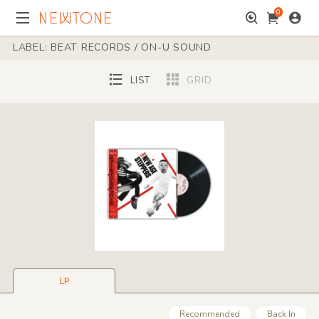
0
LABEL: BEAT RECORDS / ON-U SOUND
LIST
GRID
LP
Recommended
Back In