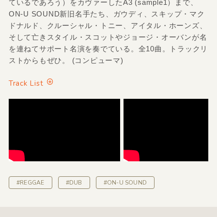
ているであろう）をカヴァーしたA3 (sample1）まで、
ON-U SOUND新旧名手たち、ガウディ、スキップ・マク
ドナルド、クルーシャル・トニー、アイタル・ホーンズ、
そして亡きスタイル・スコットやジョージ・オーバンが名
を連ねてサポート名演を奏でている。全10曲。トラックリ
ストからもぜひ。 (コンピューマ)
Track List
#REGGAE
#DUB
#ON-U SOUND