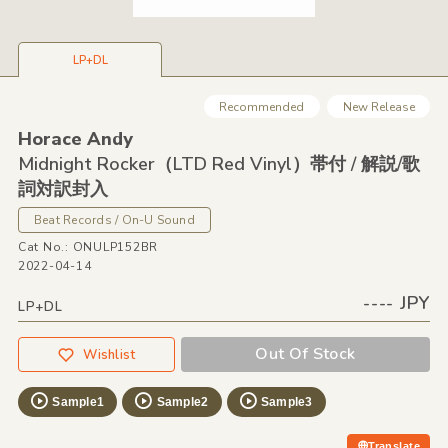
LP+DL
Recommended
New Release
Horace Andy
Midnight Rocker（LTD Red Vinyl）帯付 /
解説/
歌
詞対訳封入
Beat Records / On-U Sound
Cat No.: ONULP152BR
2022-04-14
---- JPY
LP+DL
Out Of Stock
Wishlist
Sample1
Sample2
Sample3
Translate