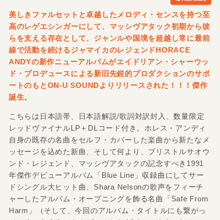
美しきファルセットと卓越したメロディ・センスを持つ至
高のレゲエシンガーにして、マッシヴアタック初期から彼
らを支える存在として、ジャンルや国境を超越し常に最前
線で活動を続けるジャマイカのレジェンドHORACE
ANDYの新作ニューアルバムがエイドリアン・シャーウッ
ド・プロデュースによる新旧先鋭的プロダクションのサポ
ートのもとON-U SOUNDよりリリースされた！！！傑作
誕生。
こちらは日本語帯、日本語解説/歌詞対訳封入、数量限定
レッドヴァイナルLP＋DLコード付き。ホレス・アンディ
自身の既存の名曲をセルフ・カバーした楽曲から新たなメ
ッセージを込めた新曲、そして何より、ブリストルサオウ
ンド・レジェンド、マッシヴアタックの記念すべき1991
年傑作デビューアルバム「Blue Line」収録曲にしてサー
ドシングル大ヒット曲、Shara Nelsonの歌声をフィーチ
ャーしたアルバム・オープニングを飾る名曲「Safe From
Harm」（そして、今回のアルバム・タイトルにも繋がっ