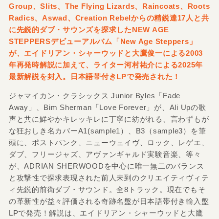
Group、Slits、The Flying Lizards、Raincoats、Roots
Radics、Aswad、Creation Rebelからの精鋭達17人と共
に先鋭的ダブ・サウンズを探求したNEW AGE
STEPPERSデビューアルバム「New Age Steppers」
が、エイドリアン・シャーウッドと大鷹俊一による2003
年再発時解説に加えて、ライター河村祐介による2025年
最新解説を封入。日本語帯付きLPで発売された！
ジャマイカン・クラシックス Junior Byles「Fade
Away」、Bim Sherman「Love Forever」が、Ali Upの歌
声と共に鮮やかキレッキレに丁寧に紡がれる、言わずもが
な狂おしき名カバーA1(sample1）、B3（sample3）を筆
頭に、ポストパンク、ニューウェイヴ、ロック、レゲエ、
ダブ、フリージャズ、アヴァンギャルド実験音楽、等々
が、ADRIAN SHERWOODを中心に唯一無二のバランス
と攻撃性で探求表現された前人未到のクリエイティヴィテ
ィ先鋭的前衛ダブ・サウンド。全8トラック。現在でもそ
の革新性が益々評価される奇跡名盤が日本語帯付き輸入盤
LPで発売！解説は、エイドリアン・シャーウッドと大鷹