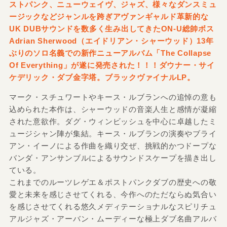
ストパンク、ニューウェイヴ、ジャズ、様々なダンスミュ
ージックなどジャンルを跨ぎアヴァンギャルド革新的な
UK DUBサウンドを数多く生み出してきたON-U総帥ボス
Adrian Sherwood（エイドリアン・シャーウッド）13年
ぶりのソロ名義での新作ニューアルバム「The Collapse
Of Everything」が遂に発売された！！！ダウナー・サイ
ケデリック・ダブ金字塔。ブラックヴァイナルLP。
マーク・スチュワートやキース・ルブランへの追悼の意も
込められた本作は、シャーウッドの音楽人生と感情が凝縮
された意欲作。ダグ・ウィンビッシュを中心に卓越したミ
ュージシャン陣が集結。キース・ルブランの演奏やブライ
アン・イーノによる作曲を織り交ぜ、挑戦的かつドープな
バンダ・アンサンブルによるサウンドスケープを描き出し
ている。
これまでのルーツレゲエ＆ポストパンクダブの歴史への敬
愛と未来を感じさせてくれる、今作へのただならぬ気合い
を感じさせてくれる悠久メディテーショナルなスピリチュ
アルジャズ・アーバン・ムーディーな極上ダブ名曲アルバ