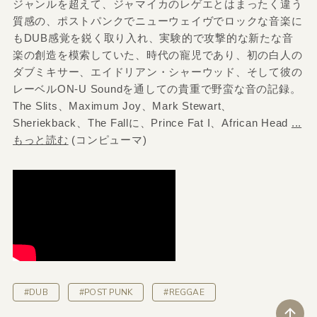
ジャンルを超えて、ジャマイカのレゲエとはまったく違う
質感の、ポストパンクでニューウェイヴでロックな音楽に
もDUB感覚を鋭く取り入れ、実験的で攻撃的な新たな音
楽の創造を模索していた、時代の寵児であり、初の白人の
ダブミキサー、エイドリアン・シャーウッド、そして彼の
レーベルON-U Soundを通しての貴重で野蛮な音の記録。
The Slits、Maximum Joy、Mark Stewart、
Sheriekback、The Fallに、Prince Fat I、African Head
...
もっと読む
(コンピューマ)
#DUB
#POST PUNK
#REGGAE
ペ