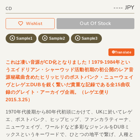
---- JPY
CD
Out Of Stock
Wishlist
Sample1
Sample2
Sample3
Translate
これは凄い音源がCD化となりました！1979-1984年とい
うエイドリアン・シャーウッド活動初期の初公開のレア音
源秘蔵曲含めたヒリッヒリのポストパンク・ニューウェイ
ヴとレゲエDUBを鋭く繋いだ貴重な記録である全15曲収
録のグレイト・アーカイヴ企画。（レゲエ便り
2015.3.25）
1970年代後期から80年代初頭にかけて、UKに於いてレゲ
エ、ポストパンク、ヒップヒップ、ファンカラティーナ、
ニューウェイヴ、ワールドなど多彩なジャンルをDUBミ
ックスというキーワードで、ひとつの地平で繋げ、人種と