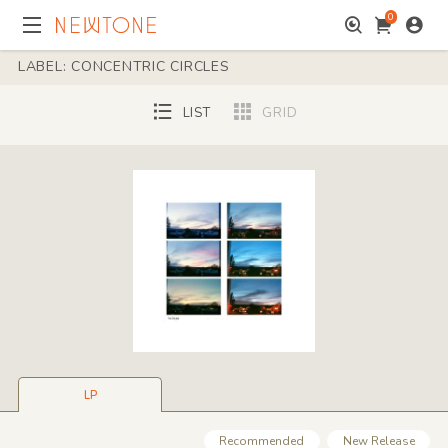
0
LABEL: CONCENTRIC CIRCLES
LIST
GRID
LP
Recommended
New Release