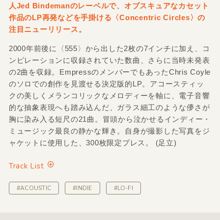
人Jed Bindemanのレーベルで、オブスキュアなカセット
作品のLP再発などを手掛ける〈Concentric Circles〉の
注目ニューリリース。
2000年前後に〈555〉から出した2枚の7インチに加え、コ
ンピレーションに収録されていた数曲、さらに当時未発表
の2曲を収録。EmpressのメンバーでもあったChris Coyle
のソロでの創作を見渡せる決定版的LP。アコースティッ
クの美しくメランコリックなメロディーを軸に、電子音響
的な抽象表現へも踏み込んだ、ガラス細工のような儚さが
胸に染み入る短尺の21曲。冒頭から泣かせるインディー・
ミュージック最良の静かな輝き。自身が撮影した写真をジ
ャケットに使用した、300枚限定プレス。 (足立)
Track List
#ACOUSTIC
#INDIE
#LO-FI