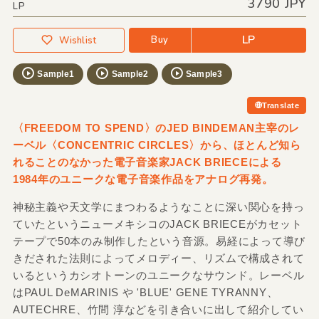
3790 JPY
LP
LP
Buy
Wishlist
Sample1
Sample2
Sample3
Translate
〈FREEDOM TO SPEND〉のJED BINDEMAN主宰のレ
ーベル〈CONCENTRIC CIRCLES〉から、ほとんど知ら
れることのなかった電子音楽家JACK BRIECEによる
1984年のユニークな電子音楽作品をアナログ再発。
神秘主義や天文学にまつわるようなことに深い関心を持っ
ていたというニューメキシコのJACK BRIECEがカセット
テープで50本のみ制作したという音源。易経によって導び
きだされた法則によってメロディー、リズムで構成されて
いるというカシオトーンのユニークなサウンド。レーベル
はPAUL DeMARINIS や 'BLUE' GENE TYRANNY、
AUTECHRE、竹間 淳などを引き合いに出して紹介してい