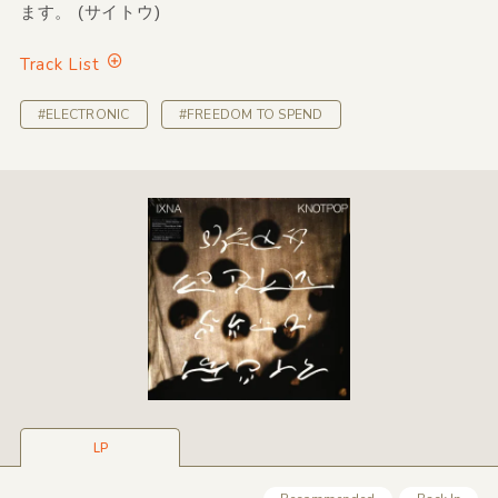
ます。 (サイトウ)
Track List
#ELECTRONIC
#FREEDOM TO SPEND
LP