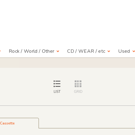
Rock / World / Other
CD / WEAR / etc
Used
LIST
GRID
Cassette