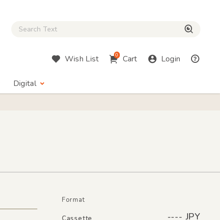
Close Search box
検索
0
Wish List
Cart
Login
Digital
Format
---- JPY
Cassette