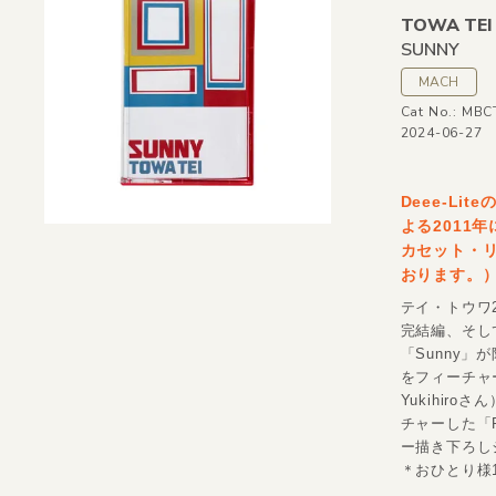
TOWA TEI
SUNNY
MACH
Cat No.: MBC
2024-06-27
Deee-L
よる2011
カセット・
おります。）
テイ・トウワ2
完結編、そし
「Sunny
をフィーチャーし
Yukihiro
チャーした「
ー描き下ろし
＊おひとり様