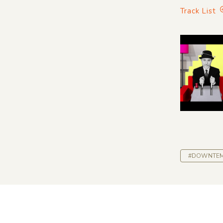
Track List
#DOWNTE
Home
About Us
Help
Overseas
Contact