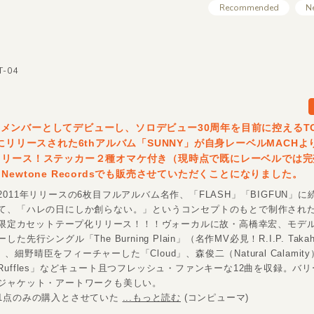
Recommended
N
T-04
iteのメンバーとしてデビューし、ソロデビュー30周年を目前に控えるTOW
年にリリースされた6thアルバム「SUNNY」が自身レーベルMACH
リリース！ステッカー２種オマケ付き（現時点で既にレーベルでは完
Newtone Recordsでも販売させていただくことになりました。
011年リリースの6枚目フルアルバム名作、「FLASH」「BIGFUN」に
て、「ハレの日にしか創らない。」というコンセプトのもとで制作され
」が限定カセットテープ化リリース！！！ヴォーカルに故・高橋幸宏、モデ
た先行シングル「The Burning Plain」（名作MV必見！R.I.P. Takaha
さん）、細野晴臣をフィーチャーした「Cloud」、森俊二（Natural Calami
Ruffles」などキュート且つフレッシュ・ファンキーな12曲を収録。バ
ジャケット・アートワークも美しい。
1点のみの購入とさせていた
...もっと読む
(コンピューマ)