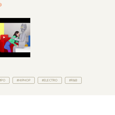
MPO
#HIPHOP
#ELECTRO
#R&B