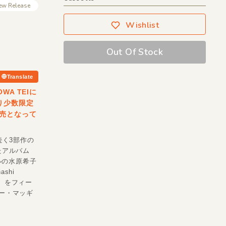
ew Release
Wishlist
Out Of Stock
Translate
A TEIに
より少数限定
売となって
続く3部作の
たアルバム
ルの水原希子
shi
ty）をフィー
リー・マッギ