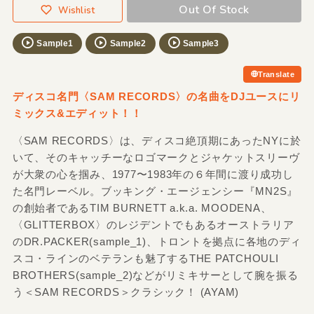
Out Of Stock
Wishlist
Sample1
Sample2
Sample3
Translate
ディスコ名門〈SAM RECORDS〉の名曲をDJユースにリ
ミックス&エディット！！
〈SAM RECORDS〉は、ディスコ絶頂期にあったNYに於
いて、そのキャッチーなロゴマークとジャケットスリーヴ
が大衆の心を掴み、1977〜1983年の６年間に渡り成功し
た名門レーベル。ブッキング・エージェンシー『MN2S』
の創始者であるTIM BURNETT a.k.a. MOODENA、
〈GLITTERBOX〉のレジデントでもあるオーストラリア
のDR.PACKER(sample_1)、トロントを拠点に各地のディ
スコ・ラインのベテランも魅了するTHE PATCHOULI
BROTHERS(sample_2)などがリミキサーとして腕を振る
う＜SAM RECORDS＞クラシック！ (AYAM)