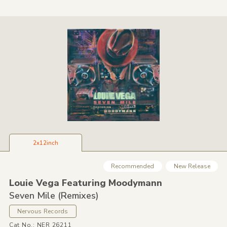
2x12inch
Recommended
New Release
Louie Vega Featuring Moodymann
Seven Mile
(Remixes)
Nervous Records
Cat No.: NER 26211