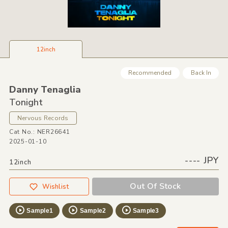
12inch
Recommended
Back In
Danny Tenaglia
Tonight
Nervous Records
Cat No.: NER26641
2025-01-10
---- JPY
12inch
Out Of Stock
Wishlist
Sample1
Sample2
Sample3