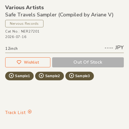
Various Artists
Safe Travels Sampler
(Compiled by Ariane V)
Nervous Records
Cat No.: NER27201
2026-07-16
---- JPY
12inch
Out Of Stock
Wishlist
Sample1
Sample2
Sample3
Track List