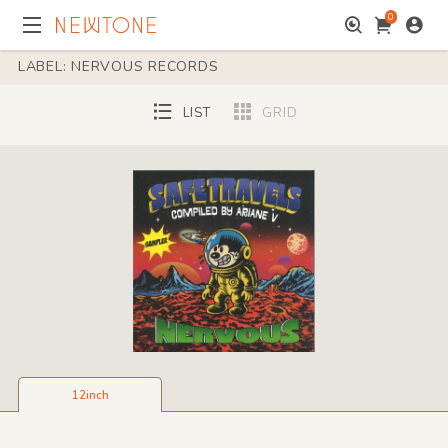
0
LABEL: NERVOUS RECORDS
LIST
GRID
12inch