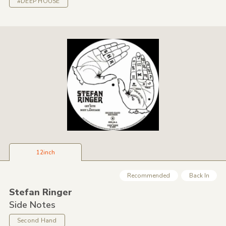
#DEEP HOUSE
12inch
Recommended
Back In
Stefan Ringer
Side Notes
Second Hand