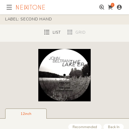
0
LABEL: SECOND HAND
LIST
GRID
12inch
Recommended
Back In