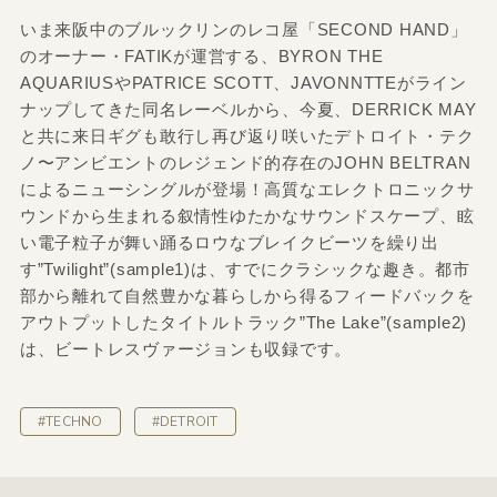
いま来阪中のブルックリンのレコ屋「SECOND HAND」
のオーナー・FATIKが運営する、BYRON THE
AQUARIUSやPATRICE SCOTT、JAVONNTTEがライン
ナップしてきた同名レーベルから、今夏、DERRICK MAY
と共に来日ギグも敢行し再び返り咲いたデトロイト・テク
ノ〜アンビエントのレジェンド的存在のJOHN BELTRAN
によるニューシングルが登場！高質なエレクトロニックサ
ウンドから生まれる叙情性ゆたかなサウンドスケープ、眩
い電子粒子が舞い踊るロウなブレイクビーツを繰り出
す”Twilight”(sample1)は、すでにクラシックな趣き。都市
部から離れて自然豊かな暮らしから得るフィードバックを
アウトプットしたタイトルトラック”The Lake”(sample2)
は、ビートレスヴァージョンも収録です。
#TECHNO
#DETROIT