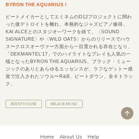
BYRON THE AQUARIUS！
ビートメイカーとしてエミネムのD12プロジェクトに関わ
った後デトロイトを離れ、本格的なジャズピアノ修得、
KAI ALCEとのスタジオ―ワークを経て、〈SOUND
SIGNATURE〉や〈WILD OATS〉からのリリースでハウ
ス〜クロスオーヴァー方面から一目置かれる存在となり、
「DEKMANTEL'17」でのハイライトなプレイも人気の一
端となったBYRON THE AQUARIUS、ブラック・ミュー
ジックのありとあらゆるエッセンスが、ラフなゲットー感
覚で注入されたソウル〜R&B、ビートダウン、全６トラッ
ク。
#DEEP HOUSE
#BLACK MUSIC
ペ
Home
About Us
Help