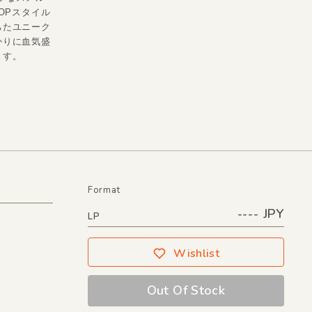
OPスタイル
ちたユニーク
かりに血気盛
ます。
Format
---- JPY
LP
Wishlist
Out Of Stock