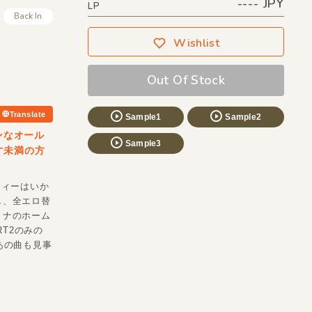
---- JPY
LP
Back In
Wishlist
Out Of Stock
Translate
Sample1
Sample2
ンなオール
Sample3
0才未満の方
ティーはいか
し、全エロ替
トナのホーム
T2のみの
あの曲も見事