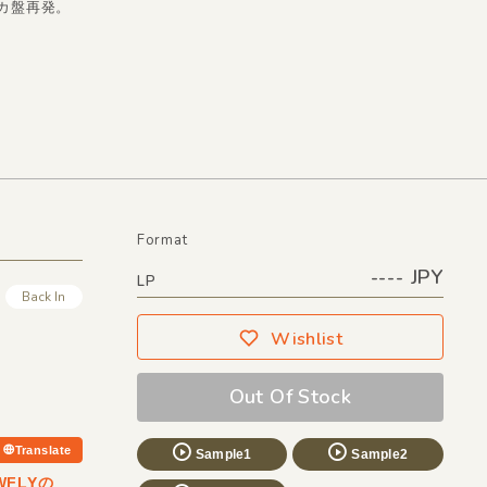
リカ盤再発。
Format
---- JPY
LP
Back In
Wishlist
Out Of Stock
Translate
Sample1
Sample2
FLYの