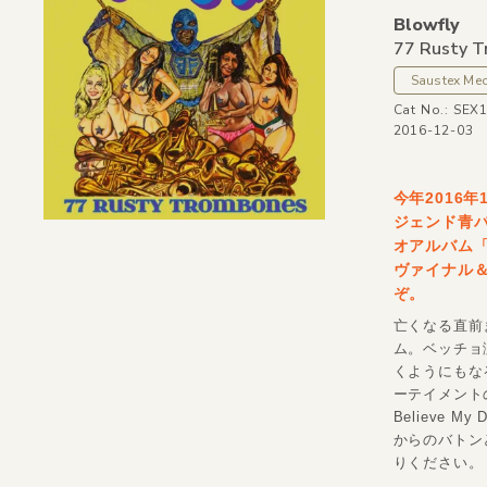
Blowfly
77 Rusty 
Saustex Me
Cat No.: SEX
2016-12-03
今年2016
ジェンド青バエ
オアルバム「
ヴァイナル＆
ぞ。
亡くなる直前
ム。ベッチョ
くようにもな
ーテイメントの
Believe 
からのバトン
りください。 