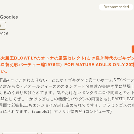
Recommended
 Goodies
d
2026
大魔王BLOWFLYのオトナの厳選セレクト(古き良き時代のゴキゲ
替え歌パーティー編1976年）FOR MATURE ADULS ONLY.2
さい。
下品&エッチきわまりない！とにかくゴキゲンで安ーいホームSEXパー
？次から次へとオールディースのスタンダード名曲達が矢継ぎ早に登場
くるめく繰り広げられてます。気のおけないボンクラエロ仲間達とのオ
GMとしてぜし！かけっぱなしの機能性バツグンの両面ともにPART1,PAR
両面で20曲以上もエンジョイが封じ込められてますぞ。フラミンゴスの
にされてます。(sample1）アメリカ盤再発 (コンピューマ)