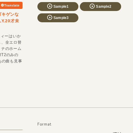
Translate
Sample1
Sample2
ゴキゲンな
Sample3
Y.20才未
ティーはいか
し、全エロ替
トナのホーム
T2のみの
あの曲も見事
Format