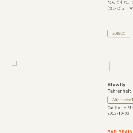
なんですね。
(コンピューマ
#DISCO
Blowfly
Fahrenheit
Alternative 
Cat No.: VIR
2013-10-03
BAD BR