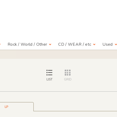
Rock / World / Other
CD / WEAR / etc
Used
LIST
GRID
LP