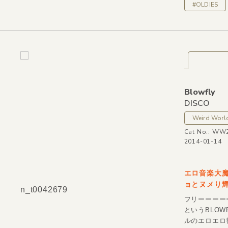
#OLDIES
Blowfly
DISCO
Weird Worl
Cat No.: WW
2014-01-14
エロ音楽大魔
ョとヌメり輝
n_t0042679
フリーーーー
というBLOW
ルのエロエロ