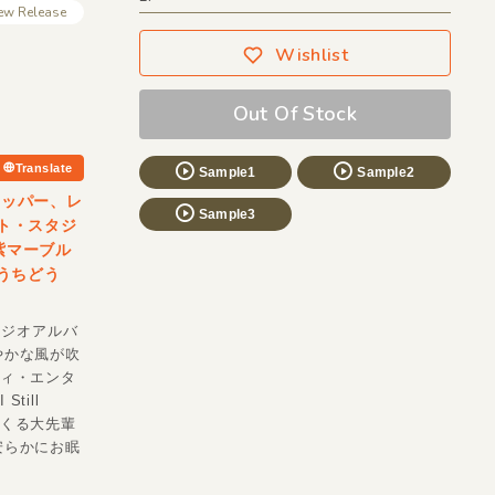
ew Release
Wishlist
Out Of Stock
Translate
Sample1
Sample2
ラッパー、レ
Sample3
スト・スタジ
！紫マーブル
るうちどう
タジオアルバ
やかな風が吹
ディ・エンタ
till
ってくる大先輩
安らかにお眠