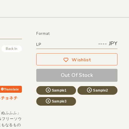
Format
---- JPY
LP
Back In
Wishlist
Out Of Stock
Translate
Sample1
Sample2
ネチョネチ
Sample3
「ぬふふふ」
コ＆フリーソウ
にもなるもの