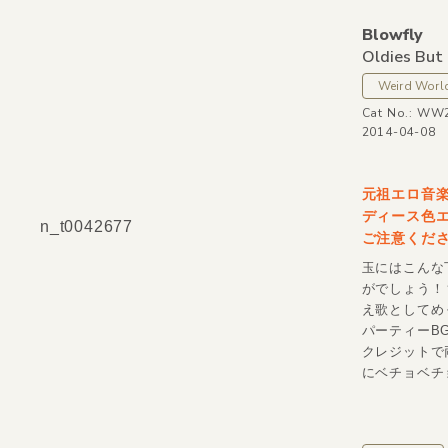
Blowfly
Oldies But
Weird Worl
Cat No.: WW
2014-04-08
元祖エロ音楽
ディース色エロ
n_t0042677
ご注意くだ
玉にはこんな
がでしょう！
え歌としてめ
パーティーB
クレジットで
にベチョベチョ