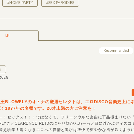
#HOME PARTY
#SEX PARODIES
LP
Recommended
d
2028
王BLOWFLYのオトナの厳選セレクトは、エロDISCO音楽史上に
く1977年の名盤です。20才未満の方ご注意を！
ー！セックス！！！ではなくて、フリーソウルな楽曲に下品極まりない
FLYことCLARENCE REIDのにたり顔がふわーっと目に浮かぶディス
替え歌集！飽くなきエロへの愛情と追求は爽快で爽やかな風が吹くよう