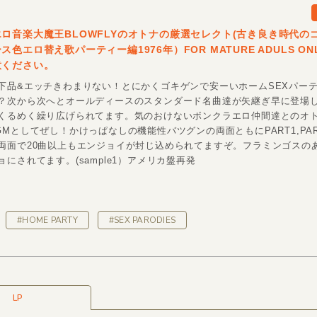
ロ音楽大魔王BLOWFLYのオトナの厳選セレクト(古き良き時代の
色エロ替え歌パーティー編1976年）FOR MATURE ADULS ONL
意ください。
下品&エッチきわまりない！とにかくゴキゲンで安ーいホームSEXパー
？次から次へとオールディースのスタンダード名曲達が矢継ぎ早に登場
くるめく繰り広げられてます。気のおけないボンクラエロ仲間達とのオ
GMとしてぜし！かけっぱなしの機能性バツグンの両面ともにPART1,PAR
両面で20曲以上もエンジョイが封じ込められてますぞ。フラミンゴスの
にされてます。(sample1）アメリカ盤再発
#HOME PARTY
#SEX PARODIES
LP