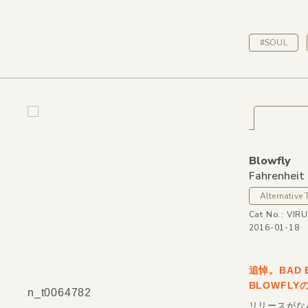
#SOUL
Blowfly
Fahrenheit
Alternative 
Cat No.: VIR
2016-01-18
追悼。BAD
BLOWFLY
n_t0064782
リリースがなん