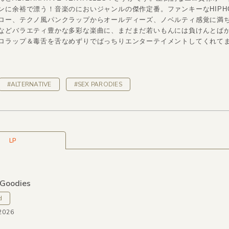
ンに余裕で漂う！音楽のにおいジャンルの傑作定番。ファンキーなHIPH
ロー、テクノ風パンクラップからオールディーズ、ノベルティ感覚に満
などバラエティ豊かな多彩な楽曲に、まだまだ若いもんには負けんとば
ロラップ＆毒舌を舌なめずりでばっちりエンターテイメントしてくれて
#ALTERNATIVE
#SEX PARODIES
LP
 Goodies
d
2026