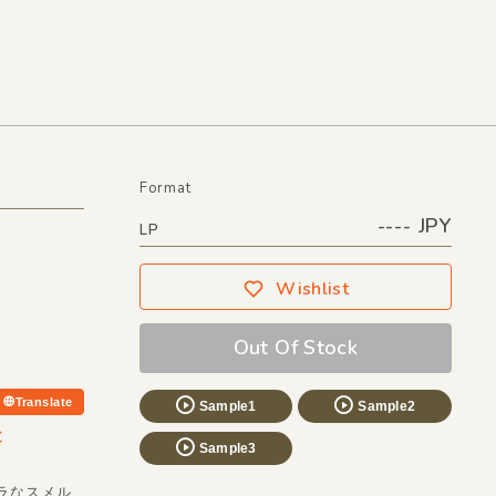
Format
---- JPY
LP
Wishlist
Out Of Stock
Translate
Sample1
Sample2
と
Sample3
ーラなスメル