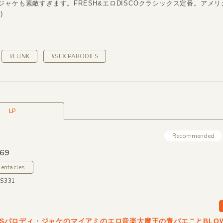
ジャケも素敵すぎます。FRESH&エロDISCOクラシックス定番。アメ
)
#FUNK
#SEX PARODIES
LP
Recommended
 69
Tentacles
US331
AINSパロディ・ジャケのマイアミのエロ音楽大魔王の青バエことBLOW