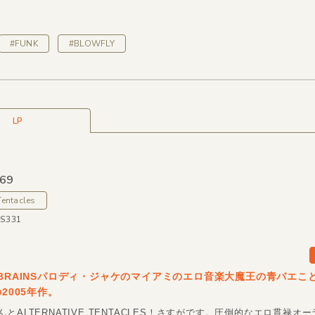
#FUNK
#BLOWFLY
LP
 69
Tentacles
US331
 BRAINSパロディ・ジャケのマイアミのエロ音楽大魔王の青バエこ
の2005年作。
とALTERNATIVE TENTACLES！さすがです。圧倒的なエロ貫禄オ