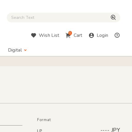
Close Search box
検索
0
Wish List
Cart
Login
Digital
Format
---- JPY
LP