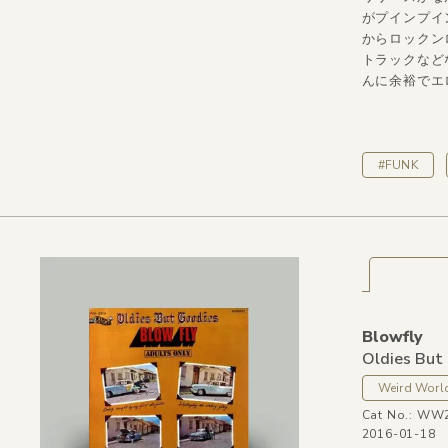
がプインプイ
からロックン
トラックなど
んに余裕でエ
#FUNK
Blowfly
Oldies But
Weird Worl
Cat No.: WW
2016-01-18