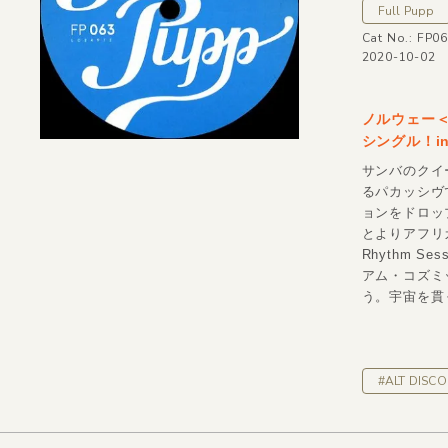
Full Pupp
Cat No.: FP0
2020-10-02
ノルウェー＜F
シングル！incl
サンバのクイ
るパカッシヴでフ
ョンをドロップ
とよりアフリ
Rhythm Se
アム・コズミック
う。宇宙を貫
#ALT DISCO