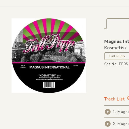
Magnus Int
Kosmetisk
Full Pupp
Cat No: FP06
Track List
1. Magnu
2. Magnu