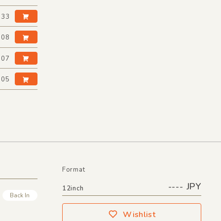
:33
:08
:07
:05
Format
---- JPY
12inch
Back In
Wishlist