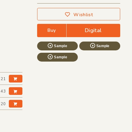
Wishlist
Digital
Buy
Sample
Sample
Sample
:21
:43
:20