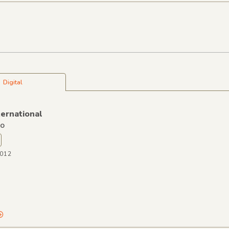
Digital
ernational
ho
D012