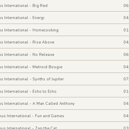
s International - Big Red
06
s International - Energi
04
s International - Homecooking
01
s International - Rise Above
04
s International - No Release
06
s International - Metroid Boogie
04
s International - Synths of Jupiter
07
s International - Echo to Echo
01
s International - A Man Called Anthony
04
us International - Fun and Games
04
us International - Zap the Cat
03