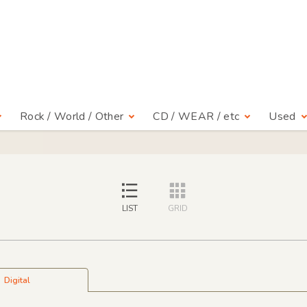
Rock / World / Other
CD / WEAR / etc
Used
LIST
GRID
Digital