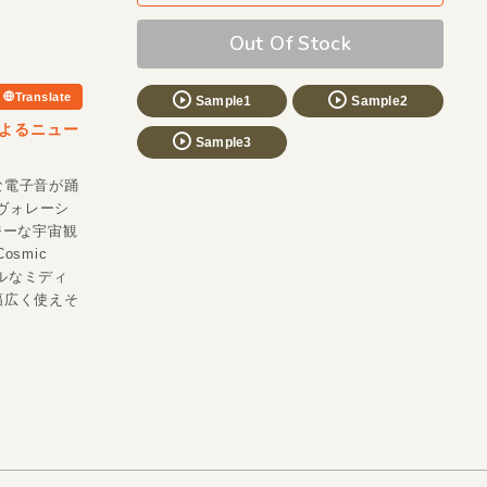
Out Of Stock
Translate
Sample1
Sample2
Lによるニュー
Sample3
な電子音が踊
コラヴォレーシ
ジーな宇宙観
smic
ライバルなミディ
は、幅広く使えそ