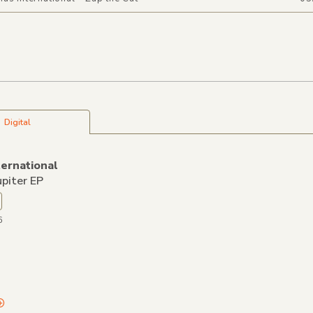
Digital
ernational
upiter EP
6