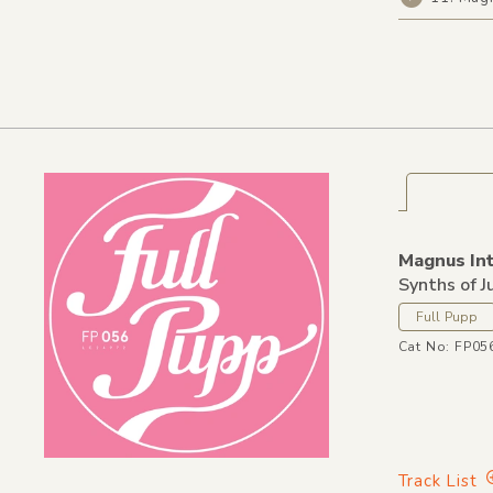
Magnus Int
Synths of J
Full Pupp
Cat No: FP05
Track List