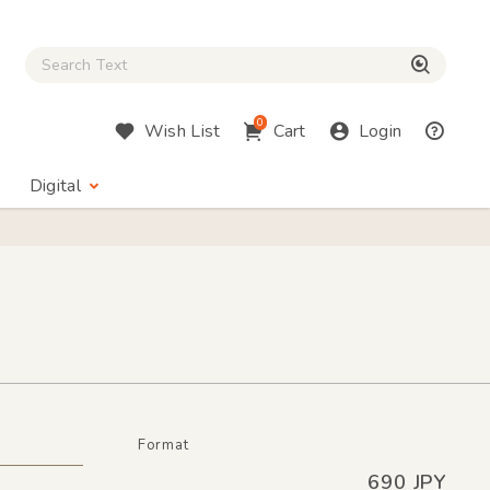
Close Search box
検索
0
Wish List
Cart
Login
Digital
Format
690 JPY