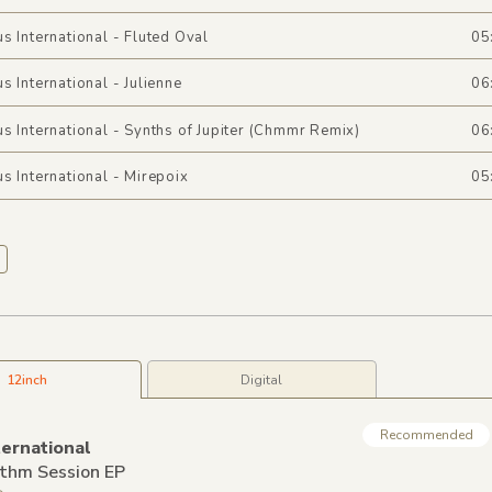
s International - Fluted Oval
05
s International - Julienne
06
s International - Synths of Jupiter (Chmmr Remix)
06
s International - Mirepoix
05
12inch
Digital
Recommended
ernational
thm Session EP