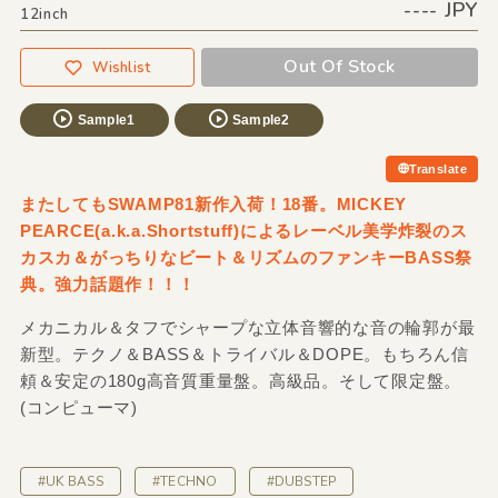
---- JPY
12inch
Out Of Stock
Wishlist
Sample1
Sample2
Translate
またしてもSWAMP81新作入荷！18番。MICKEY
PEARCE(a.k.a.Shortstuff)によるレーベル美学炸裂のス
カスカ＆がっちりなビート＆リズムのファンキーBASS祭
典。強力話題作！！！
メカニカル＆タフでシャープな立体音響的な音の輪郭が最
新型。テクノ＆BASS＆トライバル＆DOPE。もちろん信
頼＆安定の180g高音質重量盤。高級品。そして限定盤。
(コンピューマ)
#UK BASS
#TECHNO
#DUBSTEP