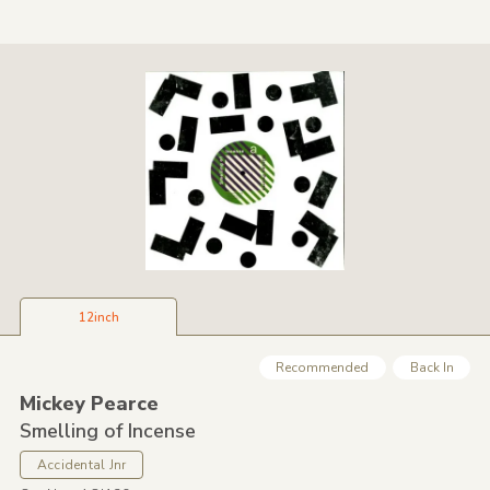
12inch
Recommended
Back In
Mickey Pearce
Smelling of Incense
Accidental Jnr