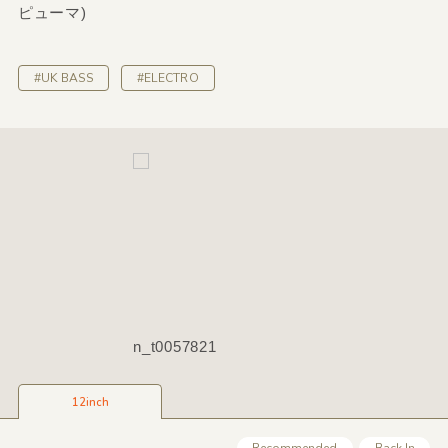
ピューマ)
#UK BASS
#ELECTRO
n_t0057821
12inch