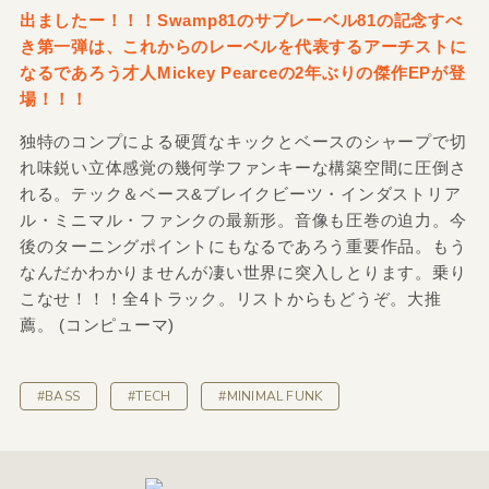
出ましたー！！！Swamp81のサブレーベル81の記念すべ
き第一弾は、これからのレーベルを代表するアーチストに
なるであろう才人Mickey Pearceの2年ぶりの傑作EPが登
場！！！
独特のコンプによる硬質なキックとベースのシャープで切
れ味鋭い立体感覚の幾何学ファンキーな構築空間に圧倒さ
れる。テック＆ベース&ブレイクビーツ・インダストリア
ル・ミニマル・ファンクの最新形。音像も圧巻の迫力。今
後のターニングポイントにもなるであろう重要作品。もう
なんだかわかりませんが凄い世界に突入しとります。乗り
こなせ！！！全4トラック。リストからもどうぞ。大推
薦。 (コンピューマ)
#BASS
#TECH
#MINIMAL FUNK