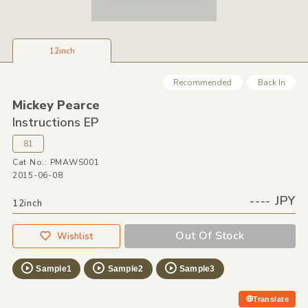
12inch
Recommended
Back In
Mickey Pearce
Instructions EP
81
Cat No.: PMAWS001
2015-06-08
---- JPY
12inch
Out Of Stock
Wishlist
Sample1
Sample2
Sample3
Translate