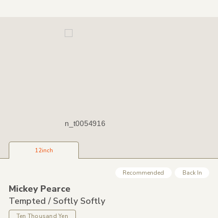
n_t0054916
12inch
Recommended
Back In
Mickey Pearce
Tempted /
Softly Softly
Ten Thousand Yen