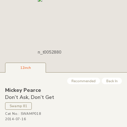
n_t0052880
12inch
Recommended
Back In
Mickey Pearce
Don’t Ask,
Don’t Get
Swamp 81
Cat No.: SWAMP018
2014-07-16