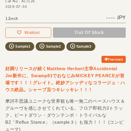
Cat No.: ACJ126
2019-07-30
---- JPY
12inch
Out Of Stock
Wishlist
Sample1
Sample2
Sample3
Translate
好調リリースが続くMatthew Herbert主宰Accidental
Jnr新作に、Swamp81でおなじみMICKEY PEARCEが登
場です！！！グレイト。絶妙アシッディなコラージュ・ハ
ウス絶品。シャープ且つキレッキレ！！！
摩訶不思議ユニークな世界観も唯一無二のベースハウス＆
グルーヴを感じさせてくれている。フロア即戦力3トラッ
ク。ビートダウン・ダウンテンポ・トライバルな
B2「Reflux Stance」（sample３）も強力！！！ (コンピ
ューマ)