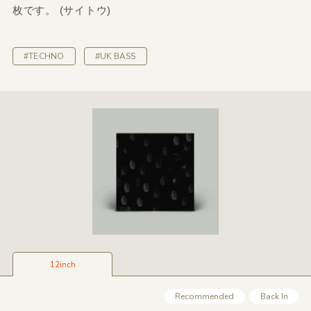
枚です。 (サイトウ)
#TECHNO
#UK BASS
12inch
Recommended
Back In