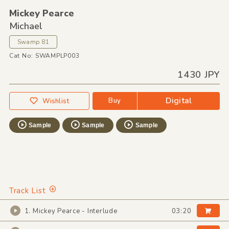
Mickey Pearce
Michael
Swamp 81
Cat No: SWAMPLP003
1430 JPY
Digital
Buy
Wishlist
Sample
Sample
Sample
Track List
1. Mickey Pearce - Interlude
03:20