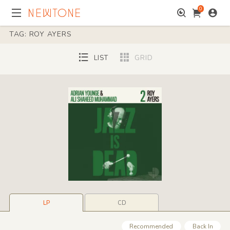
0
TAG: ROY AYERS
LIST
GRID
LP
CD
Recommended
Back In