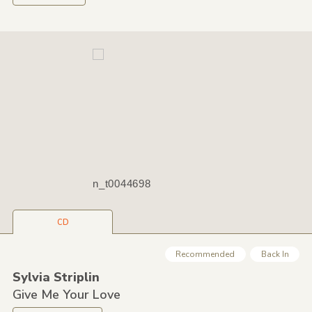
n_t0044698
CD
Recommended
Back In
Sylvia Striplin
Give Me Your Love