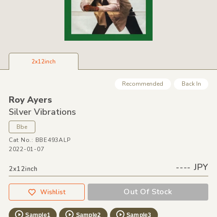
2x12inch
Recommended
Back In
Roy Ayers
Silver Vibrations
Bbe
Cat No.: BBE493ALP
2022-01-07
---- JPY
2x12inch
Out Of Stock
Wishlist
Sample1
Sample2
Sample3