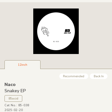
12inch
Recommended
Back In
Naco
Snakey EP
85acid
Cat No.: 85-038
2025-02-20