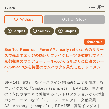
---- JPY
12inch
Out Of Stock
Wishlist
Sample1
Sample2
Sample3
Translate
Scuffed Records、FeverAM、early reflexからのリリー
スで強烈でエッジの効いたブレイクビーツを披露してきた
京都在住のプロデューサーNacoが、2年ぶりに自身のレー
ベル85acidから待望のカムバックを果たした。レコメン
ド。
BPM143、蛇行するベースライン催眠的ミニマル加速する
ブレイクスA1「Snakey」(sample1）、BPM135、生き物
のようにウネウネと伸縮するイントロダクションからの強
力かつミニマルなダブステップ・エレクトロ突然変異
A2「Anolon」（sample2）、BPM155、高速インダスト