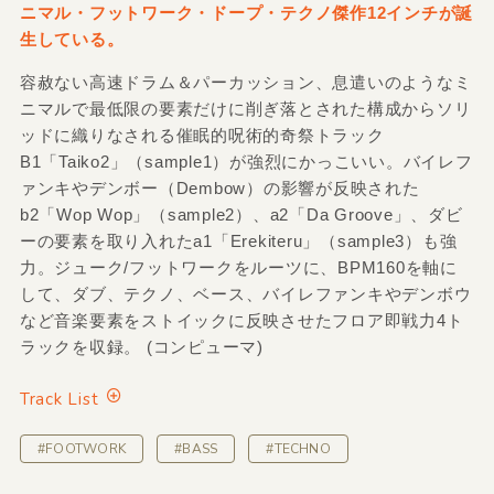
ニマル・フットワーク・ドープ・テクノ傑作12インチが誕
生している。
容赦ない高速ドラム＆パーカッション、息遣いのようなミ
ニマルで最低限の要素だけに削ぎ落とされた構成からソリ
ッドに織りなされる催眠的呪術的奇祭トラック
B1「Taiko2」（sample1）が強烈にかっこいい。バイレフ
ァンキやデンボー（Dembow）の影響が反映された
b2「Wop Wop」（sample2）、a2「Da Groove」、ダビ
ーの要素を取り入れたa1「Erekiteru」（sample3）も強
力。ジューク/フットワークをルーツに、BPM160を軸に
して、ダブ、テクノ、ベース、バイレファンキやデンボウ
など音楽要素をストイックに反映させたフロア即戦力4ト
ラックを収録。 (コンピューマ)
Track List
#FOOTWORK
#BASS
#TECHNO