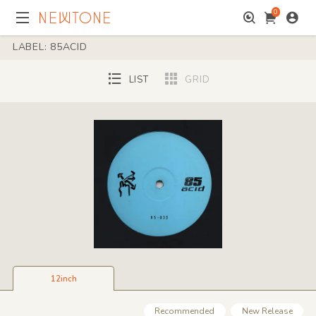
0
LABEL: 85ACID
LIST
GRID
12inch
Recommended
New Release