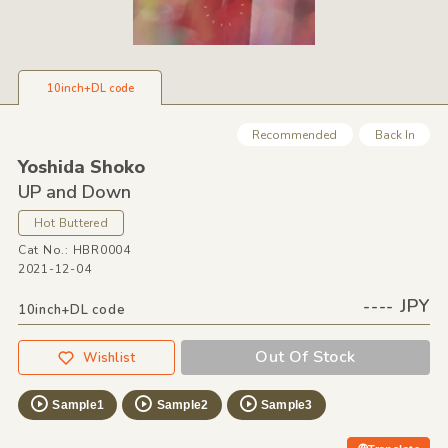
10inch+DL code
Recommended
Back In
Yoshida Shoko
UP and Down
Hot Buttered
Cat No.: HBR0004
2021-12-04
---- JPY
10inch+DL code
Out Of Stock
Wishlist
Sample1
Sample2
Sample3