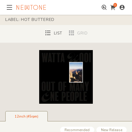
0
LABEL: HOT BUTTERED
LIST
GRID
12inch (45rpm)
Recommended
New Release