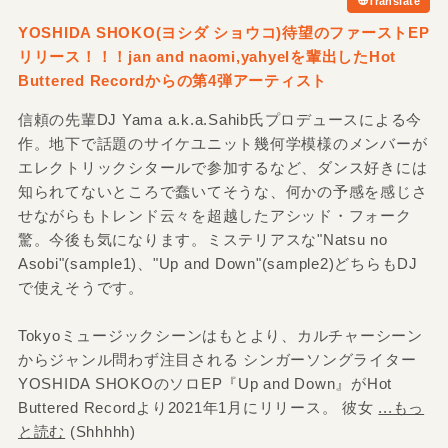
Translate
YOSHIDA SHOKO(ヨシダ ショウコ)待望のファーストEP
リリース！！！jan and naomi,yahyelを輩出したHot
Buttered Recordからの第4弾アーティスト
信頼の先輩DJ Yama a.k.a.Sahib氏プロデュースによる今
作。地下で話題のサイケユニット幾何学模様のメンバーが
エレクトリックシタールで参加するなど、ダンス好きには
知られてないところで蠢いてそうな、何かの予感を感じさ
せながらもトレンド云々を超越したアシッド・フォーク
驚。今後も気になります。ミステリアスな"Natsu no
Asobi"(sample1)、"Up and Down"(sample2)どちらもDJ
で使えそうです。
Tokyoミュージックシーンはもとより、カルチャーシーン
からジャンル問わず注目される シンガーソングライター
YOSHIDA SHOKOのソロEP『Up and Down』がHot
Buttered Recordより2021年1月にリリース。 彼女
...もっ
と読む
(Shhhhh)