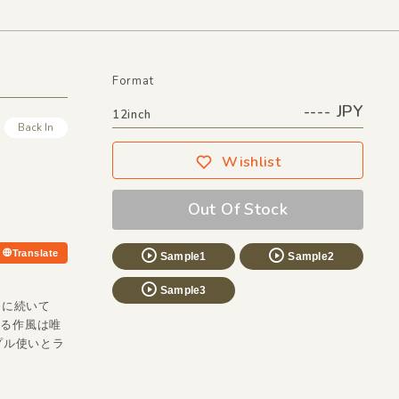
Format
---- JPY
12inch
Back In
Wishlist
Out Of Stock
Translate
Sample1
Sample2
Sample3
番に続いて
する作風は唯
プル使いとラ