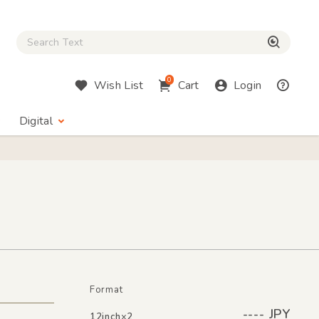
Close Search box
検索
0
Wish List
Cart
Login
Digital
Format
---- JPY
12inch×2