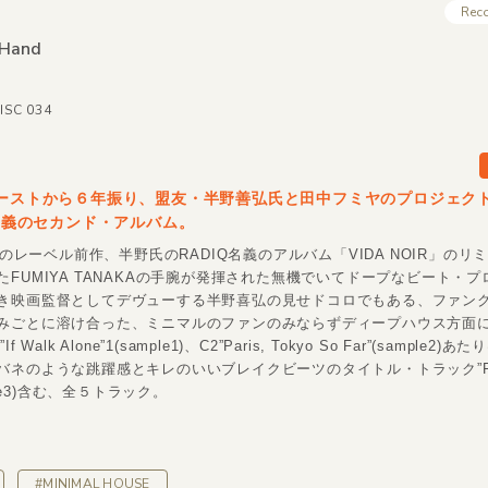
Rec
 Hand
DISC 034
ァーストから６年振り、盟友・半野善弘氏と田中フミヤのプロジェク
/X名義のセカンド・アルバム。
C〉のレーベル前作、半野氏のRADIQ名義のアルバム「VIDA NOIR」のリ
たFUMIYA TANAKAの手腕が発揮された無機でいてドープなビート・
き映画監督としてデヴューする半野喜弘の見せドコロでもある、ファン
みごとに溶け合った、ミニマルのファンのみならずディープハウス方面
 Walk Alone”1(sample1)、C2”Paris, Tokyo So Far”(sample2
ネのような跳躍感とキレのいいブレイクビーツのタイトル・トラック”Flyi
mple3)含む、全５トラック。
#MINIMAL HOUSE