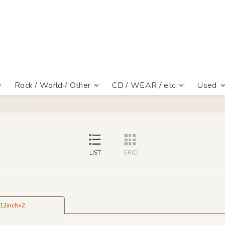
Rock / World / Other
CD / WEAR / etc
Used
LIST
GRID
12inch×2