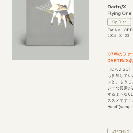
Dartr/
/
X
Flying One
Op.Disc
Cat No.: OP.
2015-05-03
'07年のフ
DARTR/
〈OP.DIS
も参加してい
ンと、もうじ
ジーな要素が
するようなC1”If
ススメです！バ
Hand”(sa
#TECHNO