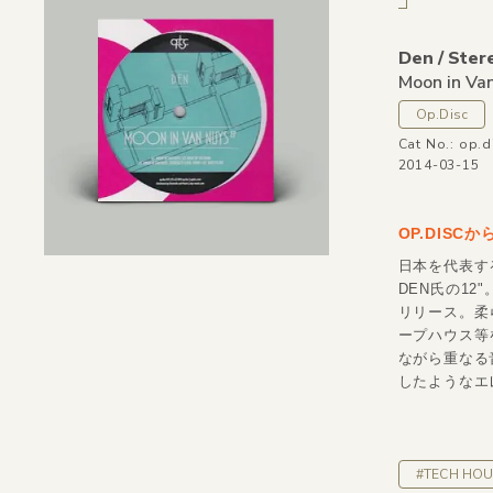
Den /
Stere
Moon in Va
Op.Disc
Cat No.: op.d
2014-03-15
OP.DISC
日本を代表す
DEN氏の12
リリース。柔ら
ープハウス等
ながら重なる音の
したようなエレ
#TECH HOU