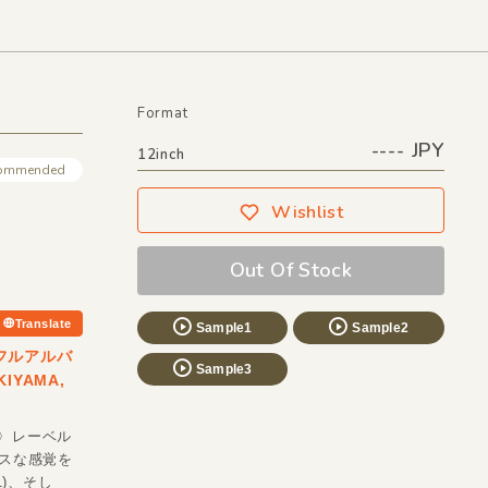
Format
---- JPY
12inch
ommended
Wishlist
Out Of Stock
Translate
Sample1
Sample2
らのフルアルバ
Sample3
IYAMA,
S〉レーベル
ンスな感覚を
1)、そし