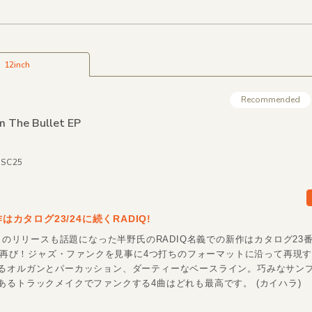
12inch
Recommended
m The Bullet EP
ISC25
新作はカタログ23/24に続くRADIQ!
からのリリースも話題になった半野氏のRADIQ名義での新作はカタログ23
Cから再び！ジャズ・ファンクを見事に4つ打ちのフォーマットに沿って再現
るオルガンとパーカッション、ダーティーなベースライン。巧みなサン
あるトラックメイクでファンクする4曲はどれも最高です。 (カイハラ)