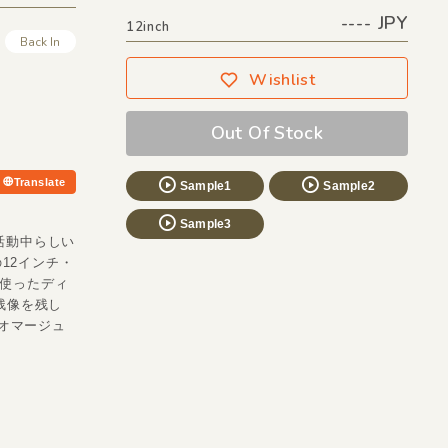
---- JPY
12inch
Back In
Wishlist
Out Of Stock
Translate
Sample1
Sample2
Sample3
活動中らしい
の12インチ・
を使ったディ
残像を残し
?にオマージュ