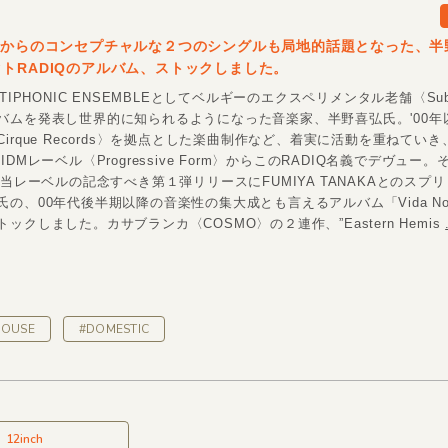
〉からのコンセプチャルな２つのシングルも局地的話題となった、半
トRADIQのアルバム、ストックしました。
LTIPHONIC ENSEMBLEとしてベルギーのエクスペリメンタル老舗〈Sub
バムを発表し世界的に知られるようになった音楽家、半野喜弘氏。'00年
irque Records〉を拠点とした楽曲制作など、着実に活動を重ねてい
IDMレーベル〈Progressive Form〉からこのRADIQ名義でデヴュー
、当レーベルの記念すべき第１弾リリースにFUMIYA TANAKAとのスプ
の、00年代後半期以降の音楽性の集大成とも言えるアルバム「Vida No
ックしました。カサブランカ〈COSMO〉の２連作、”Eastern Hemis
HOUSE
#DOMESTIC
12inch