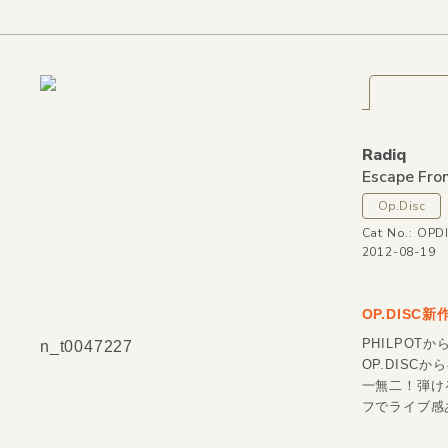
Radiq
Escape Fro
Op.Disc
Cat No.: OPD
2012-08-19
OP.DISC
PHILPOT
n_t0047227
OP.DIS
一無二！弾け
フでライブ感