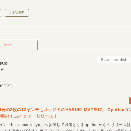
#HOUSE
12inch
Recommended
suo
EP
ISC 29
UR発の2枚の12インチもオナジミのHARUKI MATSUO。Op.disc
望の！12インチ・リリース！
ン「hub opus tokyo」へ参加して以来となるop.discからのリリー
インチ！アナログ志向なラフでタフなビートを軸にしたトラックに繊細な