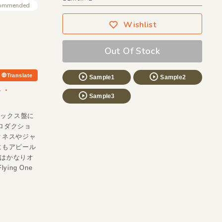
ommended
Wishlist
Out Of Stock
Translate
Sample1
Sample2
ト・
Sample3
ミックス盤に
プロダクショ
クネスやジャ
にもアピール
)あたりはかなりオ
ng One