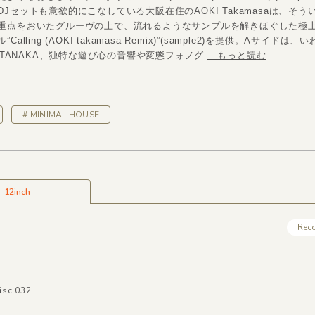
Jセットも意欲的にこなしている大阪在住のAOKI Takamasaは、そう
重点をおいたグルーヴの上で、流れるようなサンプルを解きほぐした極
alling (AOKI takamasa Remix)”(sample2)を提供。Aサイドは
A TANAKA、独特な遊び心の音響や変態フォノグ
...もっと読む
# MINIMAL HOUSE
12inch
Rec
isc 032