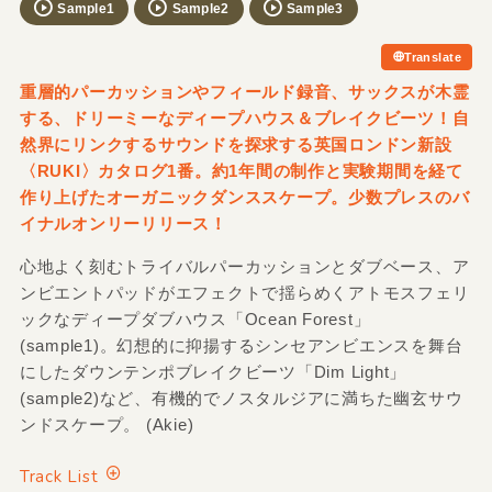
Sample1
Sample2
Sample3
Translate
重層的パーカッションやフィールド録音、サックスが木霊
する、ドリーミーなディープハウス＆ブレイクビーツ！自
然界にリンクするサウンドを探求する英国ロンドン新設
〈RUKI〉カタログ1番。約1年間の制作と実験期間を経て
作り上げたオーガニックダンススケープ。少数プレスのバ
イナルオンリーリリース！
心地よく刻むトライバルパーカッションとダブベース、ア
ンビエントパッドがエフェクトで揺らめくアトモスフェリ
ックなディープダブハウス「Ocean Forest」
(sample1)。幻想的に抑揚するシンセアンビエンスを舞台
にしたダウンテンポブレイクビーツ「Dim Light」
(sample2)など、有機的でノスタルジアに満ちた幽玄サウ
ンドスケープ。 (Akie)
Track List