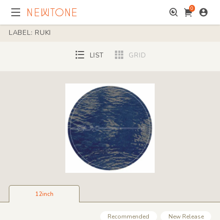
0
LABEL: RUKI
LIST
GRID
12inch
Recommended
New Release