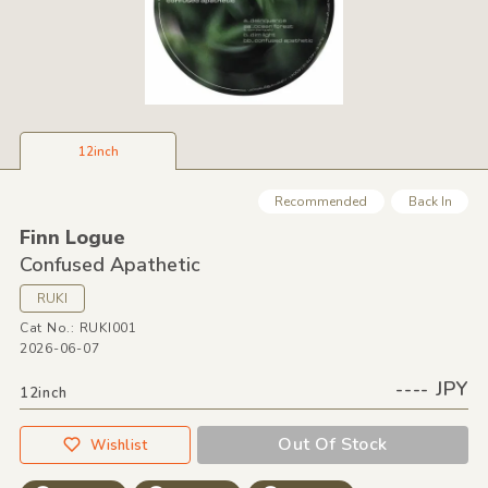
12inch
Recommended
Back In
Finn Logue
Confused Apathetic
RUKI
Cat No.: RUKI001
2026-06-07
---- JPY
12inch
Out Of Stock
Wishlist