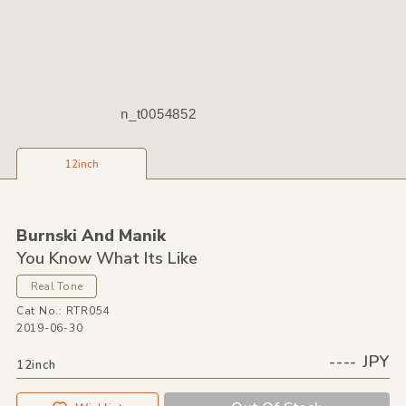
n_t0054852
12inch
Burnski And Manik
You Know What Its Like
Real Tone
Cat No.: RTR054
2019-06-30
---- JPY
12inch