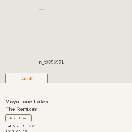
n_t0056951
12inch
Maya Jane Coles
The Remixes
Real Tone
Cat No.: RTR047
2012-09-25