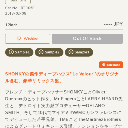
Real Tone
Cat No.: RTR058
2013-02-08
---- JPY
12inch
Out Of Stock
Wishlist
Sample1
Sample2
Sample3
Translate
SHONKYの傑作ディープハウス''Le Velour''のオリジナ
ル含む、豪華リミックス盤。
フレンチ・ディープハウサーSHONKYことOlivier
Ducreuxのヒット作を、Mr.FingersことLARRY HEARD先
生と、デトロイト実力派プロデューサーDELANO
SMITH、そして10代でマイアミのWMCカンファレンスに
てデビューした若手兄弟、TMBことTheMartinezBrothers
によるグレートリミキシーズ登場。テンションをキープす