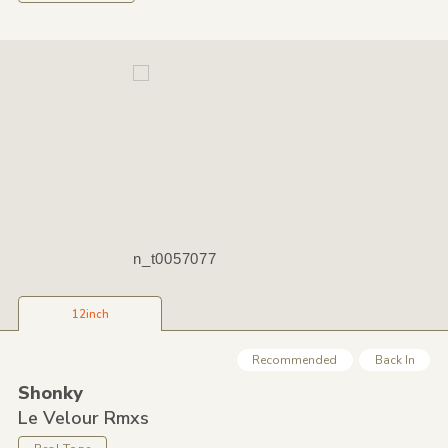
n_t0057077
12inch
Recommended
Back In
Shonky
Le Velour Rmxs