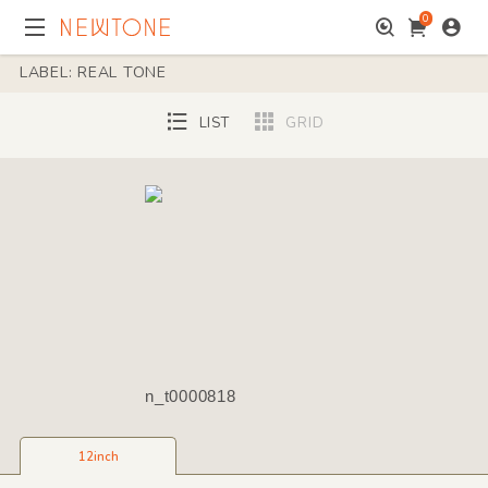
0
LABEL: REAL TONE
LIST
GRID
n_t0000818
12inch