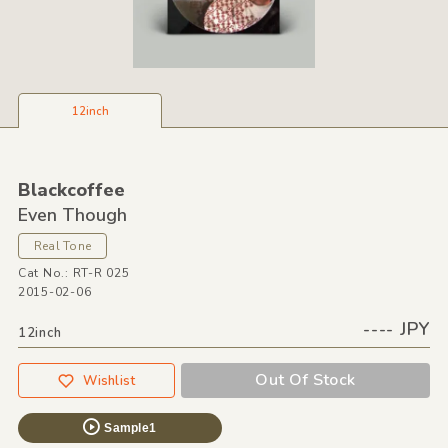
12inch
Blackcoffee
Even Though
Real Tone
Cat No.: RT-R 025
2015-02-06
---- JPY
12inch
Out Of Stock
Wishlist
Sample1