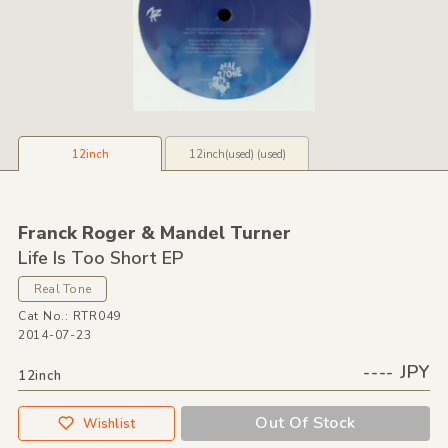
12inch
12inch(used) (used)
Franck Roger &
Mandel Turner
Life Is Too Short EP
Real Tone
Cat No.: RTR049
2014-07-23
---- JPY
12inch
Out Of Stock
Wishlist