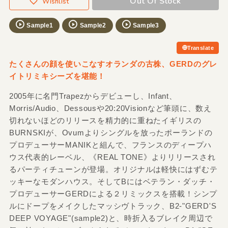
Out Of Stock
Wishlist
Sample1
Sample2
Sample3
Translate
たくさんの顔を使いこなすオランダの古株、GERDのグレ
イトリミキシーズを堪能！
2005年に名門Trapezからデビューし、Infant、
Morris/Audio、Dessousや20:20Visionなど筆頭に、数え
切れないほどのリリースを精力的に重ねたイギリスの
BURNSKIが、Ovumよりシングルを放ったポーランドの
プロデューサーMANIKと組んで、フランスのディープハ
ウス代表的レーベル、《REAL TONE》よりリリースされ
るパーティチューンが登場。オリジナルは軽快にはずむテ
ッキーなモダンハウス。そしてBにはベテラン・ダッチ・
プロデューサーGERDによる２リミックスを搭載！シンプ
ルにドープをメイクしたマッシヴトラック、B2-"GERD'S
DEEP VOYAGE"(sample2)と、時折入るブレイク周辺で