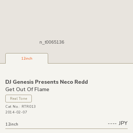
n_t0065136
12inch
DJ Genesis Presents Neco Redd
Get Out Of Flame
Real Tone
Cat No.: RTR013
2014-02-07
---- JPY
12inch