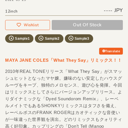
---- JPY
12inch
Out Of Stock
Wishlist
Sample1
Sample2
Sample3
Translate
MAYA JANE COLES「What They Say」リミックス！！
2010年REAL TONEリリース「What They Say」がスマッ
シュヒットとなったマヤ嬢。嫌味のない安定したハウスグ
ルーヴをキープ、独特のメロセンス、遊び心を発揮。今回
はリミックスとしてさらにバージョンアップリリース。よ
りダイナミックな「Dyed Soundorom Remix」、レーベ
ルメイトでもあるSHONKYリミックスはタフさを備え、
レーベルボスのFRANK ROGERはカオティックな音使い
が一味違った世界観を演出。どのリミックスもクォリティ
高く好印象。カップリングの「Don’t Tell (Manoo