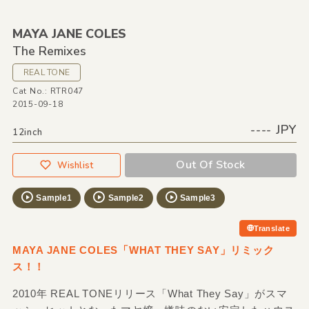
MAYA JANE COLES
The Remixes
REAL TONE
Cat No.: RTR047
2015-09-18
---- JPY
12inch
Out Of Stock
Wishlist
Sample1
Sample2
Sample3
Translate
MAYA JANE COLES「WHAT THEY SAY」リミック
ス！！
2010年 REAL TONEリリース「What They Say」がスマ