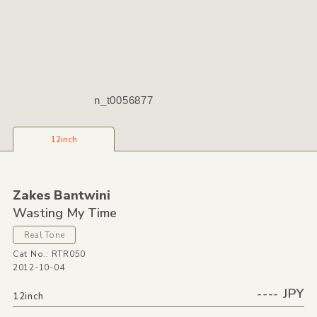
n_t0056877
12inch
Zakes Bantwini
Wasting My Time
Real Tone
Cat No.: RTR050
2012-10-04
---- JPY
12inch