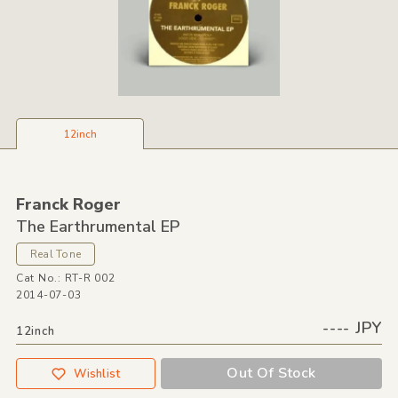
12inch
Franck Roger
The Earthrumental EP
Real Tone
Cat No.: RT-R 002
2014-07-03
---- JPY
12inch
Out Of Stock
Wishlist