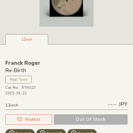
12inch
Franck Roger
Re-Birth
Real Tone
Cat No.: RTR023
2015-01-21
---- JPY
12inch
Out Of Stock
Wishlist