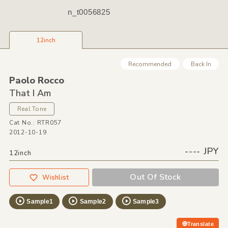
n_t0056825
12inch
Recommended
Back In
Paolo Rocco
That I Am
Real Tone
Cat No.: RTR057
2012-10-19
---- JPY
12inch
Out Of Stock
Wishlist
Sample1
Sample2
Sample3
Translate