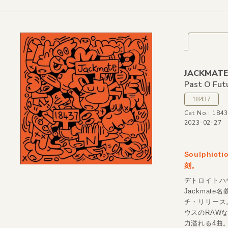
JACKMATE
Past O Fut
18437
Cat No.: 184
2023-02-27
Soulphi
刻。
デトロイトハウ
Jackmat
チ・リリース
ウスのRAWな感
力溢れる4曲。