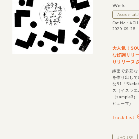
Werk
Accidental J
Cat No.: ACJ
2020-09-28
大人気！SO
な好調リリース
りリリース
緻密で多彩な
を作り出してい
なB1「Ske
ズ（イスラエル
（sample3
ピューマ)
Track List
#HOUSE