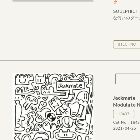
ク
SOULPHI
な匂いのダー
#TECHNO
Jackmate
Modulate N
18437
Cat No.: 184
2021-04-25