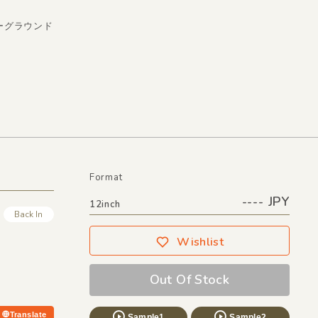
ダーグラウンド
Format
---- JPY
12inch
Back In
Wishlist
Out Of Stock
Translate
Sample1
Sample2