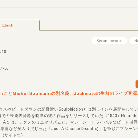
12inch
Recommended
N
ure
37-05
ctionことMichel Baumannの別名義、Jackmateの生前のライブ
スやビートダウンの影響濃いSoulphictionとは別ラインを展開をして
e名義での未発表音源を晩年の彼の作品をリリースしていた〈18437 Record
。A１は、テクノのミニマリズムと、マシーン・トライバルなビート感
覚などが入り混じった「Just A Choice(Discofix)」を筆頭にマシ
 (サイトウ)