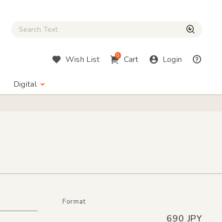
Close Search box
検索
0
Wish List
Cart
Login
Digital
Format
690 JPY