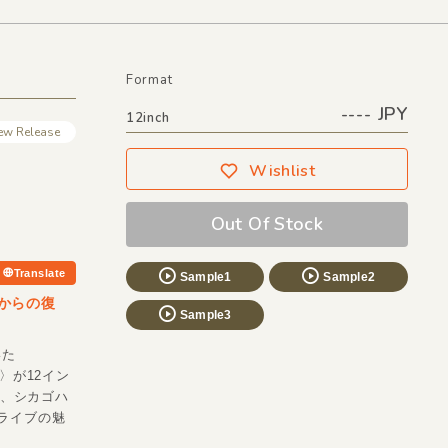
Format
---- JPY
12inch
ew Release
Wishlist
Out Of Stock
Translate
Sample1
Sample2
音源からの復
Sample3
いた
s〉が12イン
覚、シカゴハ
ーンライブの魅