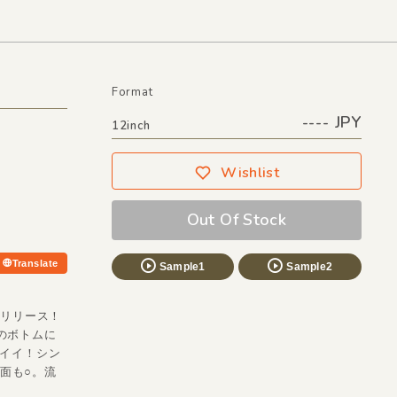
Format
---- JPY
12inch
Wishlist
Out Of Stock
Translate
Sample1
Sample2
年リリース！
音のボトムに
コイイ！シン
面も○。流