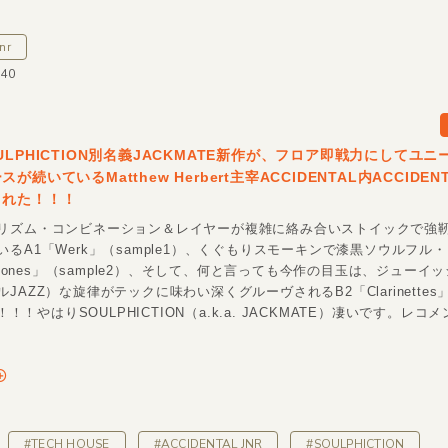
nr
140
ULPHICTION別名義JACKMATE新作が、フロア即戦力にしてユ
が続いているMatthew Herbert主宰ACCIDENTAL内ACCIDENT
された！！！
リズム・コンビネーション＆レイヤーが複雑に絡み合いストイックで強
るA1「Werk」（sample1）、くぐもりスモーキンで漆黒ソウルフル
letones」（sample2）、そして、何と言っても今作の目玉は、ジューイ
JAZZ）な旋律がテックに味わい深くグルーヴされるB2「Clarinettes
）！！！やはりSOULPHICTION（a.k.a. JACKMATE）凄いです。レコ
#TECH HOUSE
#ACCIDENTAL JNR
#SOULPHICTION