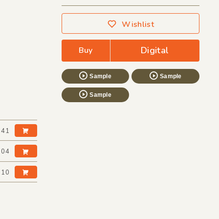
Wishlist
Digital
Buy
Sample
Sample
Sample
:41
:04
:10