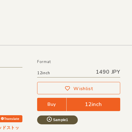
Format
1490 JPY
12inch
Wishlist
12inch
Buy
Translate
Sample1
デッドストッ