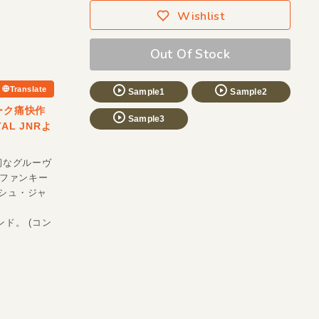
Wishlist
Out Of Stock
Translate
Sample1
Sample2
ニーク痛快作
Sample3
AL JNRよ
靭なグルーヴ
・ファンキー
ッシュ・ジャ
」
メンド。 (コン