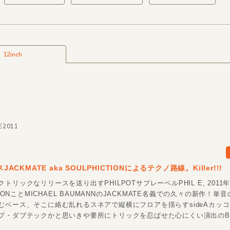
12inch
LE2011
スJACKMATE aka SOULPHICTIONによるテクノ路線。Killer!!!
トリックなリリースを送り出すPHILPOTサブレーベルPHIL E, 2011
CTIONことMICHAEL BAUMANNのJACKMATE名義での久々の新作！単
むベース、そこに絡む乱れるスネアで縦横にフロアを揺らすsideAカッ
プ・ダブテックかと思いきや要所にトリックを忍ばせた心にくい演出のB