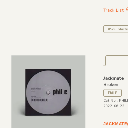
Track List
#Soulphicti
Jackmate
Broken
Phil E
Cat No.: PHI
2022-06-23
JACKMAT