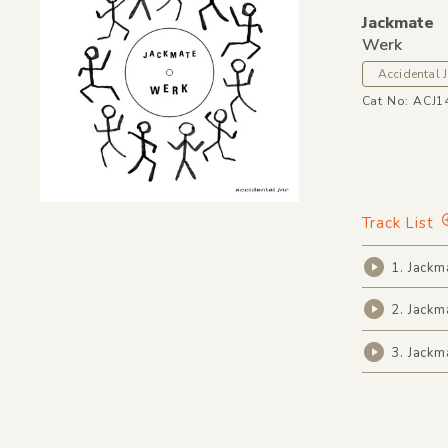
Jackmate
Werk
Accidental J
Cat No: ACJ1
Track List
1. Jackm
2. Jackm
3. Jackm