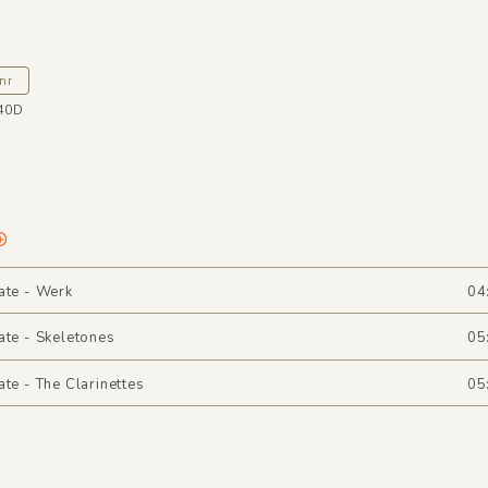
nr
40D
ate - Werk
04
ate - Skeletones
05
ate - The Clarinettes
05