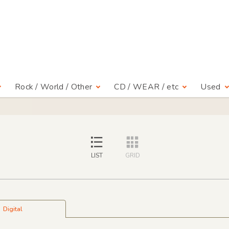
Rock / World / Other
CD / WEAR / etc
Used
LIST
GRID
Digital