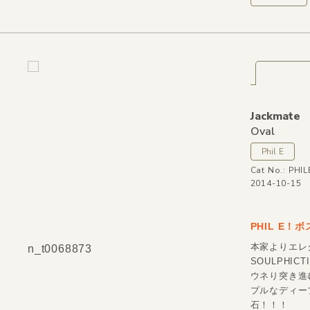
Jackmate
Oval
Phil E
Cat No.: PHI
2014-10-15
PHIL E！ボ
本家よりエレク
n_t0068873
SOULPHI
ウネり突き進
プルなディー
石！！！