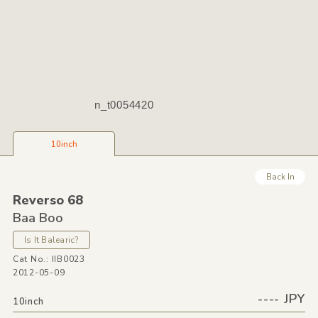
n_t0054420
10inch
Back In
Reverso 68
Baa Boo
Is It Balearic?
Cat No.: IIB0023
2012-05-09
---- JPY
10inch