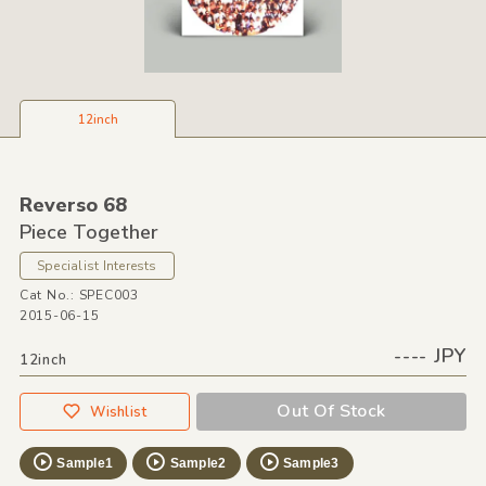
12inch
Reverso 68
Piece Together
Specialist Interests
Cat No.: SPEC003
2015-06-15
---- JPY
12inch
Out Of Stock
Wishlist
Sample1
Sample2
Sample3