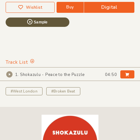
Digital
Buy
Wishlist
Sample
Track List
1. Shokazulu - Peace to the Puzzle
04:50
#West London
#Broken Beat