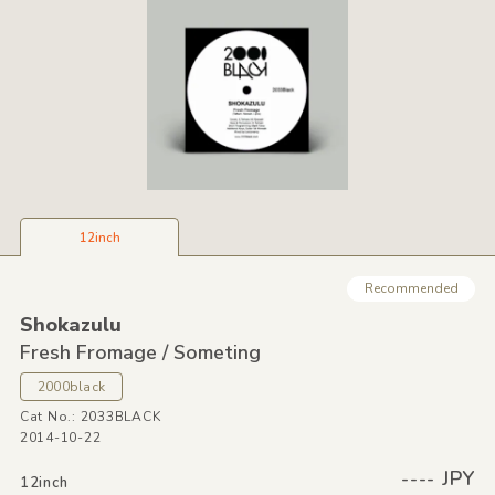
12inch
Recommended
Shokazulu
Fresh Fromage /
Someting
2000black
Cat No.: 2033BLACK
2014-10-22
---- JPY
12inch