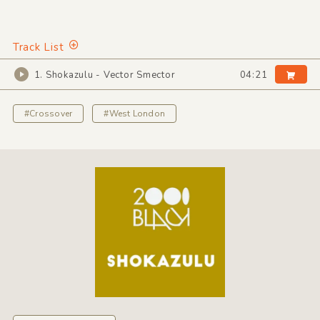
Track List
1. Shokazulu - Vector Smector
04:21
#Crossover
#West London