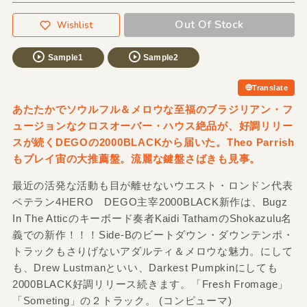
Out Of Stock
Wishlist
Sample1
Sample2
Translate
あたたかでソウルフル＆メロウな至福のブラジリアン・フ
ュージョンなクロスオーバー・ハウス絶品が、好調リリー
スが続くDEGOの2000BLACKから届いた。Theo Parrish
もプレイ宙の大推薦盤。流麗な鍵盤さばきも見事。
最近の活発な活動も目が離せないウエスト・ロンドン代表
ベテラン4HERO DEGO主宰2000BLACK新作は、Bugz
In The Atticのキーボード奏者Kaidi TathamのShokazulu名
義での新作！！！Side-Bのビートダウン・ダウンテンポ・
トラックもさりげないアダルティ＆メロウな魅力。にして
も、Drew Lustmanといい、Darkest Pumpkinにしても
2000BLACK好調リリース続きます。「Fresh Fromage」
「Someting」の２トラック。 (コンピューマ)