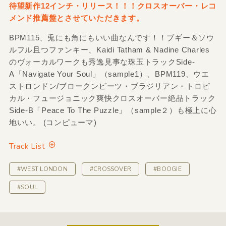
待望新作12インチ・リリース！！！クロスオーバー・レコ
メンド推薦盤とさせていただきます。
BPM115、兎にも角にもいい曲なんです！！ブギー＆ソウ
ルフル且つファンキー、Kaidi Tatham & Nadine Charles
のヴォーカルワークも秀逸見事な珠玉トラックSide-
A「Navigate Your Soul」（sample1）、BPM119、ウエ
ストロンドン/ブロークンビーツ・ブラジリアン・トロピ
カル・フュージョニック爽快クロスオーバー絶品トラック
Side-B「Peace To The Puzzle」（sample２）も極上に心
地いい。 (コンピューマ)
Track List
#WEST LONDON
#CROSSOVER
#BOOGIE
#SOUL