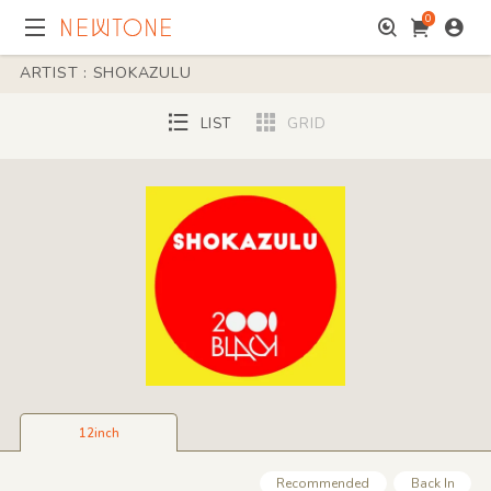
0
ARTIST : SHOKAZULU
LIST
GRID
12inch
Recommended
Back In