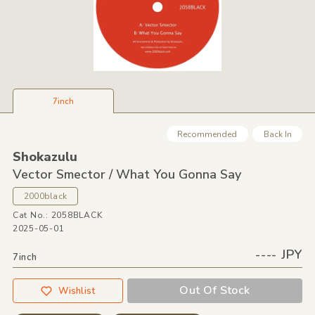
7inch
Recommended
Back In
Shokazulu
Vector Smector /
What You Gonna Say
2000black
Cat No.: 2058BLACK
2025-05-01
---- JPY
7inch
Out Of Stock
Wishlist