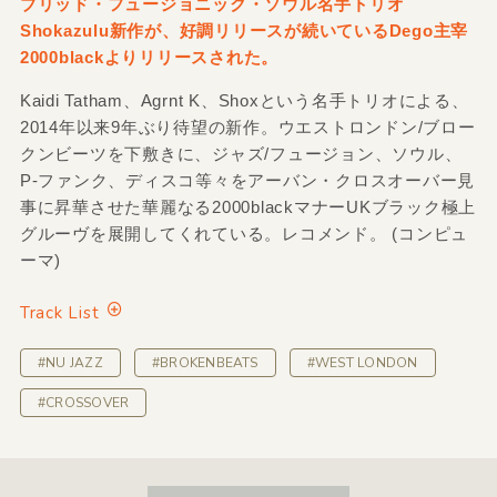
ブリッド・フュージョニック・ソウル名手トリオ
Shokazulu新作が、好調リリースが続いているDego主宰
2000blackよりリリースされた。
Kaidi Tatham、Agrnt K、Shoxという名手トリオによる、
2014年以来9年ぶり待望の新作。ウエストロンドン/ブロー
クンビーツを下敷きに、ジャズ/フュージョン、ソウル、
P-ファンク、ディスコ等々をアーバン・クロスオーバー見
事に昇華させた華麗なる2000blackマナーUKブラック極上
グルーヴを展開してくれている。レコメンド。 (コンピュ
ーマ)
Track List
#NU JAZZ
#BROKENBEATS
#WEST LONDON
#CROSSOVER