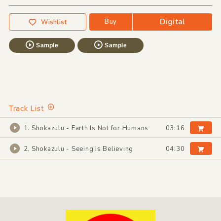
Digital
Buy
Wishlist
Sample
Sample
Track List
1. Shokazulu - Earth Is Not for Humans
03:16
2. Shokazulu - Seeing Is Believing
04:30