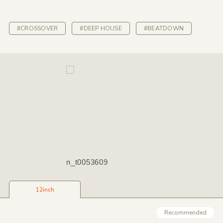
#CROSSOVER
#DEEP HOUSE
#BEATDOWN
n_t0053609
12inch
Recommended