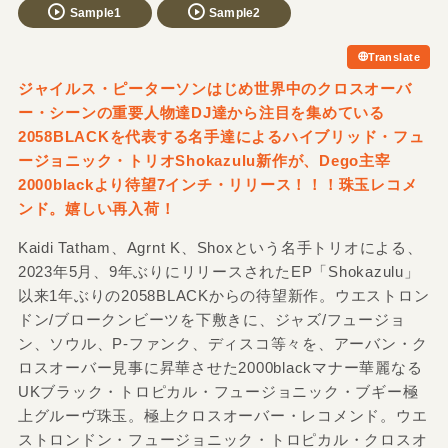
Sample1
Sample2
Translate
ジャイルス・ピーターソンはじめ世界中のクロスオーバ
ー・シーンの重要人物達DJ達から注目を集めている
2058BLACKを代表する名手達によるハイブリッド・フュ
ージョニック・トリオShokazulu新作が、Dego主宰
2000blackより待望7インチ・リリース！！！珠玉レコメ
ンド。嬉しい再入荷！
Kaidi Tatham、Agrnt K、Shoxという名手トリオによる、
2023年5月、9年ぶりにリリースされたEP「Shokazulu」
以来1年ぶりの2058BLACKからの待望新作。ウエストロン
ドン/ブロークンビーツを下敷きに、ジャズ/フュージョ
ン、ソウル、P-ファンク、ディスコ等々を、アーバン・ク
ロスオーバー見事に昇華させた2000blackマナー華麗なる
UKブラック・トロピカル・フュージョニック・ブギー極
上グルーヴ珠玉。極上クロスオーバー・レコメンド。ウエ
ストロンドン・フュージョニック・トロピカル・クロスオ