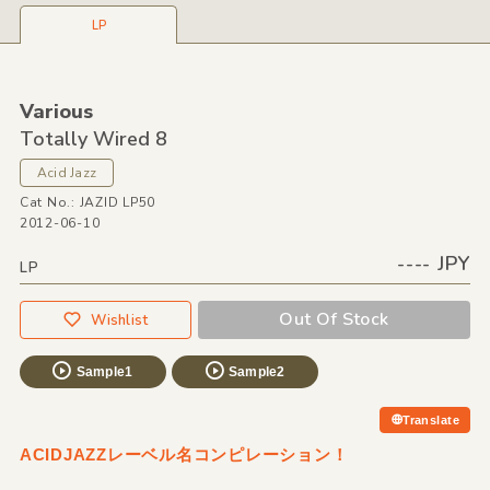
LP
Various
Totally Wired 8
Acid Jazz
Cat No.: JAZID LP50
2012-06-10
---- JPY
LP
Out Of Stock
Wishlist
Sample1
Sample2
Translate
ACIDJAZZレーベル名コンピレーション！