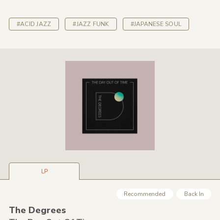
#ACID JAZZ
#JAZZ FUNK
#JAPANESE SOUL
LP
Recommended
Back In
The Degrees