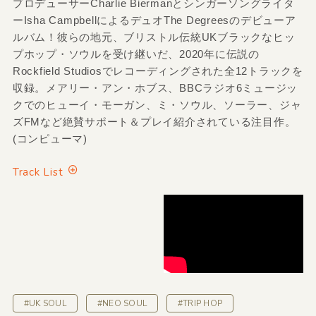
プロデューサーCharlie Biermanとシンガーソングライタ
ーIsha CampbellによるデュオThe Degreesのデビューア
ルバム！彼らの地元、ブリストル伝統UKブラックなヒッ
プホップ・ソウルを受け継いだ、2020年に伝説の
Rockfield Studiosでレコーディングされた全12トラックを
収録。メアリー・アン・ホブス、BBCラジオ6ミュージッ
クでのヒューイ・モーガン、ミ・ソウル、ソーラー、ジャ
ズFMなど絶賛サポート＆プレイ紹介されている注目作。
(コンピューマ)
Track List
#UK SOUL
#NEO SOUL
#TRIP HOP