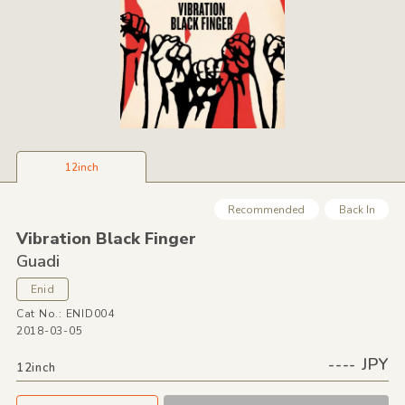
12inch
Recommended
Back In
Vibration Black Finger
Guadi
Enid
Cat No.: ENID004
2018-03-05
---- JPY
12inch