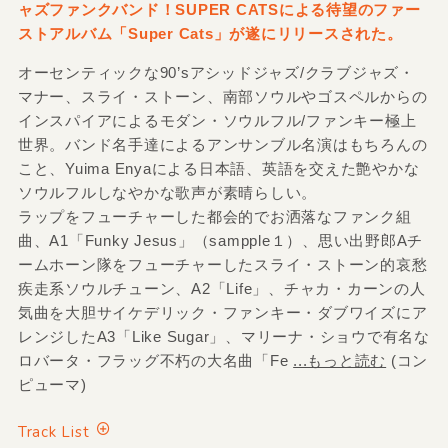
ャズファンクバンド！SUPER CATSによる待望のファー
ストアルバム「Super Cats」が遂にリリースされた。
オーセンティックな90’sアシッドジャズ/クラブジャズ・
マナー、スライ・ストーン、南部ソウルやゴスペルからの
インスパイアによるモダン・ソウルフル/ファンキー極上
世界。バンド名手達によるアンサンブル名演はもちろんの
こと、Yuima Enyaによる日本語、英語を交えた艶やかな
ソウルフルしなやかな歌声が素晴らしい。
ラップをフューチャーした都会的でお洒落なファンク組
曲、A1「Funky Jesus」（sampple１）、思い出野郎Aチ
ームホーン隊をフューチャーしたスライ・ストーン的哀愁
疾走系ソウルチューン、A2「Life」、チャカ・カーンの人
気曲を大胆サイケデリック・ファンキー・ダブワイズにア
レンジしたA3「Like Sugar」、マリーナ・ショウで有名な
ロバータ・フラッグ不朽の大名曲「Fe
...もっと読む
(コン
ピューマ)
Track List