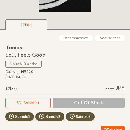
12inch
Recommended
New Release
Tomos
Soul Feels Good
Noire & Blanche
Cat No.: NB020
2026-04-25
---- JPY
12inch
Out Of Stock
Wishlist
Sample1
Sample2
Sample3
Translate