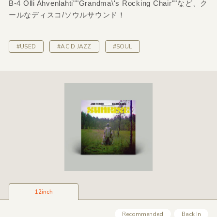
B-4 Olli Ahvenlahti""Grandma\'s Rocking Chair""など、ク
ールなディスコ/ソウルサウンド！
#USED
#ACID JAZZ
#SOUL
12inch
Recommended
Back In