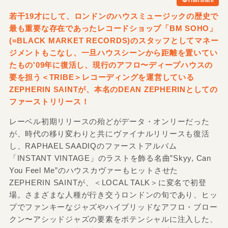
若干19才にして、ロンドンのハウスミュージックの歴史で
最も重要な存在であったレコードショップ「BM SOHO」
(=BLACK MARKET RECORDS)のスタッフとしてマネー
ジメントもこなし、一旦ハウスシーンから距離を置いてい
たもの'09年に復活し、現行のアフロ〜ディープハウスの
要を担う＜TRIBE＞レコーディングを運営している
ZEPHERIN SAINTが、本名のDEAN ZEPHERINとしての
ファーストリリース！
レーベル初期リリースの殆どがデータ・オンリーだった
が、時代の移り変わりと共にヴァイナルリリースも復活
し、RAPHAEL SAADIQのファーストアルバム
「INSTANT VINTAGE」のラストを飾る名曲”Skyy, Can
You Feel Me”のハウスカヴァーもヒットさせた
ZEPHERIN SAINTが、＜LOCAL TALK＞に変名で初登
場。さまざまな人種が行き交うロンドンの旬であり、ヒッ
プでファンキーなジャズやハイブリッドなアフロ・ブロー
クン〜アシッドジャズの要素をポテンシャルに注入した、