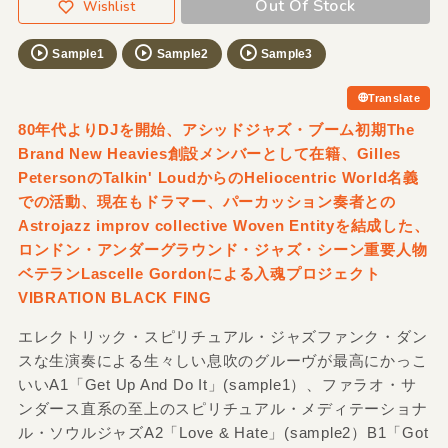
Out Of Stock
Wishlist
Sample1
Sample2
Sample3
Translate
80年代よりDJを開始、アシッドジャズ・ブーム初期The
Brand New Heavies創設メンバーとして在籍、Gilles
PetersonのTalkin' LoudからのHeliocentric World名義
での活動、現在もドラマー、パーカッション奏者との
Astrojazz improv collective Woven Entityを結成した、
ロンドン・アンダーグラウンド・ジャズ・シーン重要人物
ベテランLascelle Gordonによる入魂プロジェクト
VIBRATION BLACK FING
エレクトリック・スピリチュアル・ジャズファンク・ダン
スな生演奏による生々しい息吹のグルーヴが最高にかっこ
いいA1「Get Up And Do It」(sample1）、ファラオ・サ
ンダース直系の至上のスピリチュアル・メディテーショナ
ル・ソウルジャズA2「Love & Hate」(sample2）B1「Got