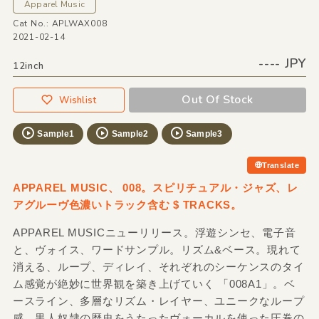
Apparel Music
Cat No.: APLWAX008
2021-02-14
---- JPY
12inch
Out Of Stock
Wishlist
Sample1
Sample2
Sample3
Translate
APPAREL MUSIC、 008。スピリチュアル・ジャズ、レ
アグルーヴ色濃いトラック含む $ TRACKS。
APPAREL MUSICニューリリース。浮遊シンセ、電子音
と、ヴォイス、ワードサンプル。リズム&ベース。現れて
消える、ループ、ディレイ、それぞれのシーケンスのタイ
ム感覚が絶妙に世界観を築き上げていく 「008A1」。ベ
ースライン、多層なリズム・レイヤー、ユニークなループ
感、黒人奴隷の歴史をうたったヴォーカルを使った圧巻の