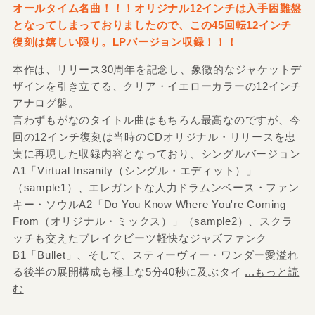
オールタイム名曲！！！オリジナル12インチは入手困難盤
となってしまっておりましたので、この45回転12インチ
復刻は嬉しい限り。LPバージョン収録！！！
本作は、リリース30周年を記念し、象徴的なジャケットデ
ザインを引き立てる、クリア・イエローカラーの12インチ
アナログ盤。
言わずもがなのタイトル曲はもちろん最高なのですが、今
回の12インチ復刻は当時のCDオリジナル・リリースを忠
実に再現した収録内容となっており、シングルバージョン
A1「Virtual Insanity（シングル・エディット）」
（sample1）、エレガントな人力ドラムンベース・ファン
キー・ソウルA2「Do You Know Where You're Coming
From（オリジナル・ミックス）」（sample2）、スクラ
ッチも交えたブレイクビーツ軽快なジャズファンク
B1「Bullet」、そして、スティーヴィー・ワンダー愛溢れ
る後半の展開構成も極上な5分40秒に及ぶタイ
...もっと読
む