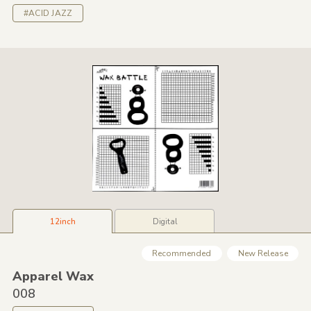
#ACID JAZZ
12inch
Digital
Recommended
New Release
Apparel Wax
008