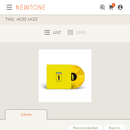
0
TAG: ACID JAZZ
LIST
GRID
12inch
Recommended
Back In