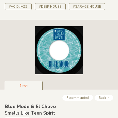
#ACID JAZZ
#DEEP HOUSE
#GARAGE HOUSE
7inch
Recommended
Back In
Blue Mode &
El Chavo
Smells Like Teen Spirit