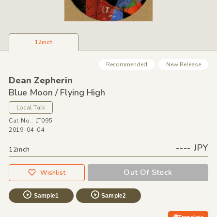
12inch
Recommended
New Release
Dean Zepherin
Blue Moon /
Flying High
Local Talk
Cat No.: LT095
2019-04-04
---- JPY
12inch
Out Of Stock
Wishlist
Sample1
Sample2
Translate