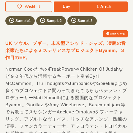
12inch
Buy
Wishlist
Sample1
Sample2
Sample3
Translate
UK ソウル、ブギー、未来型アシッド・ジャズ。凄腕の音
楽家たちによるミステリアスなプロジェクトByamm。３
作目のEP。
Norman CockたちのFreakPowerやChildren Of Judahな
ど９０年代から活躍するキーボード奏者Cyril
McCammon、Tru ThoughtsのJumbonicsやSpeekaはじめ
多くのプロジェクトに関わってきたこちらもベテラン・プ
ロデューサーMatt Smoothによる覆面的なプロジェクト
Byamm。Gorillaz やAmy Winehouse、Basement jaxx等
でも歌ってきたシンガーAdeleye Omotayoをフィーチャ
リング。アダルトなヴォイス、リッチなアレンジ、熟練の
演奏、ファンカラーティーナ、アフロラテン・トロピカル