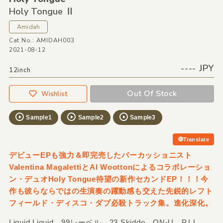
Holy Tongue Ⅱ
Amidah
Cat No.: AMIDAH003
2021-08-12
---- JPY
12inch
Out Of Stock
Wishlist
Sample1
Sample2
Sample3
Translate
デビューEPも強力＆即完売したパーカッショニスト
Valentina MagalettiとAl Woottonによるコラボレーショ
ン・デュオHoly Tongue待望の新作セカンドEP！！！今
作も彼らならではの生演奏の躍動感も交えた先鋭的レフト
フィールド・ディスコ・ダブ必殺トラック集。進化深化。
Liquid Liquid、99レーベル、23 Skiddo、ON-U、P.I.L.