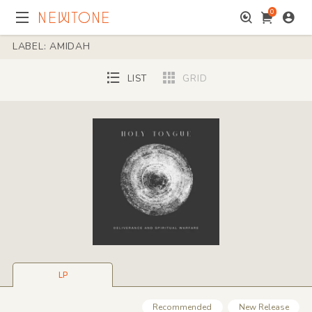
0
LABEL: AMIDAH
LIST
GRID
LP
Recommended
New Release