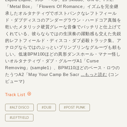
「Metal Box」「Flowers Of Romance」イズムを完全継
承したオルタナティヴでポストパンクなレフトフィール
ド・ダブディスコのアンダーグラウン・ハードコア真髄を
乾いたメタリック硬質グレーな音像でバッチリと仕上げて
くれている、彼らならではの生演奏の躍動感も交えた先鋭
的レフトフィールド・ディスコ・ダブ必殺トラック集。ア
ナログならではのぶっといブリンブリンなグルーヴも頼も
しい。低速BPM100ほどの異形ダンスホール・マナー怪し
いオルタナティヴ・ダブ・グルーヴA1「Curse
Removing」(sample1）、BPM110ほどのベース・ロウの
たうつA2「May Your Camp Be Sacr
...もっと読む
(コン
ピューマ)
Track List
#ALT DISCO
#DUB
#POST PUNK
#LEFTFIELD