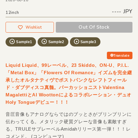
2020-08-28
---- JPY
12inch
Out Of Stock
Wishlist
Sample1
Sample2
Sample3
Translate
Liquid Liquid、99レーベル、23 Skiddo、ON-U、P.I.L.
「Metal Box」「Flowers Of Romance」イズムを完全継
承したオルタナティヴでポストパンクなレフトフィール
ド・ダブディスコ真髄。パーカッショニストValentina
MagalettiとAl Woottonによるコラボレーション・デュオ
Holy Tongueデビュー！！！
音圧音像もアナログならではのブッとさがブリンブリンに
伝わってくる。メタリック硬質グレーな音像も素敵すぎ
る。TRULEサブレーベルAmidahリリース第一弾！！！レ
コメンド。 (コンピューマ)