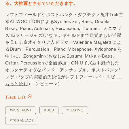
る。大推薦とさせていただきます。
レフトフィールドなポストパンク・ダブテクノ鬼才Trulr主
宰AL WOOTTONによるSynthesizer, Bass, Double
Bass,, Piano, Autoharp, Percussion, Trumpet、ミニマリ
ズム/フリージャズ/アヴァンギャルドまで目覚ましい活躍
を見せる奇才イタリア人ドラマーValentina Magalettiによ
るDrum、Percussion、Piano, Vibraphone, Xylophone,を
中心に、ZongaminでおなじみSusumu MukaiがBass,
Guitar, Percussionで全面参加。ON-Uイズムも継承した
オルタナティヴなバンド・アンサンブル、ポストパンク/
レゲエ/ダブの実験的先鋭性がレフトフィールド・スピ
...
もっと読む
(コンピューマ)
Track List
#POST PUNK
#DUB
#TECHNO
#TRIBAL JAZZ