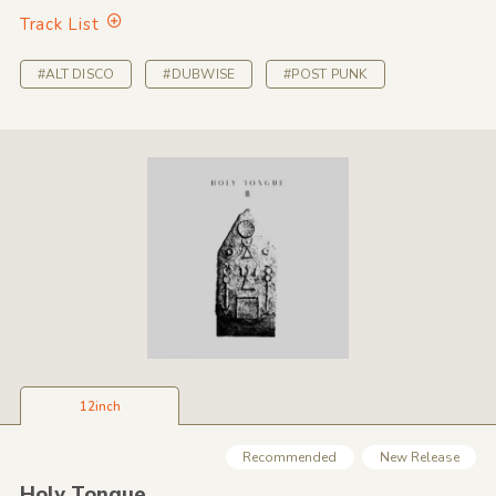
Track List
#ALT DISCO
#DUBWISE
#POST PUNK
12inch
Recommended
New Release
Holy Tongue