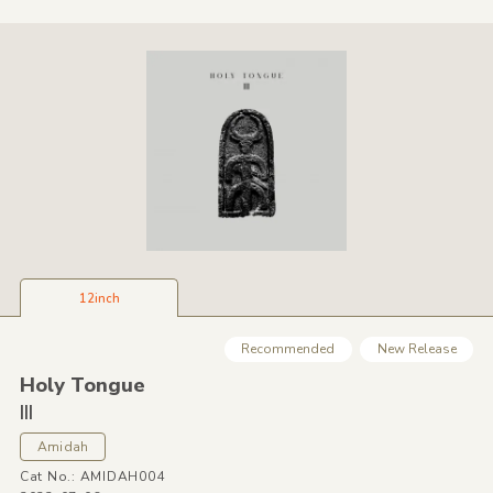
12inch
Recommended
New Release
Holy Tongue
III
Amidah
Cat No.: AMIDAH004