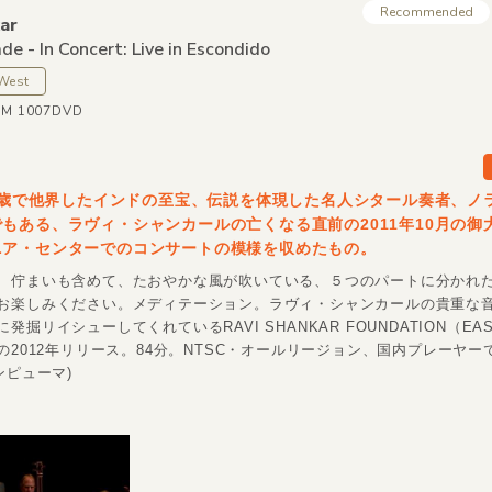
Recommended
ar
e - In Concert: Live in Escondido
 West
WM 1007DVD
92歳で他界したインドの至宝、伝説を体現した名人シタール奏者、ノ
もある、ラヴィ・シャンカールの亡くなる直前の2011年10月の御大
ニア・センターでのコンサートの模様を収めたもの。
、佇まいも含めて、たおやかな風が吹いている、５つのパートに分かれ
お楽しみください。メディテーション。ラヴィ・シャンカールの貴重な
発掘リイシューしてくれているRAVI SHANKAR FOUNDATION（EAS
らの2012年リリース。84分。NTSC・オールリージョン、国内プレーヤ
ンピューマ)