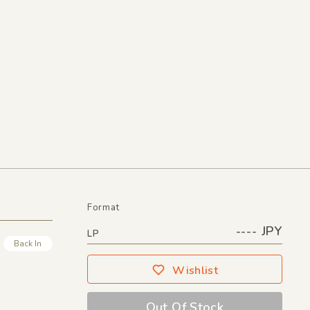
Format
---- JPY
LP
Back In
Wishlist
Out Of Stock