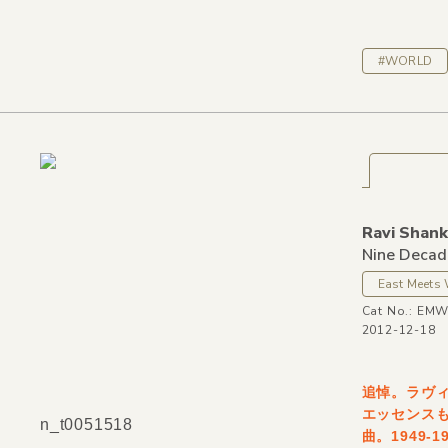
#WORLD
Ravi Shank
Nine Decad
East Meets
Cat No.: EM
2012-12-18
追悼。ラヴ
エッセンス
n_t0051518
曲。1949