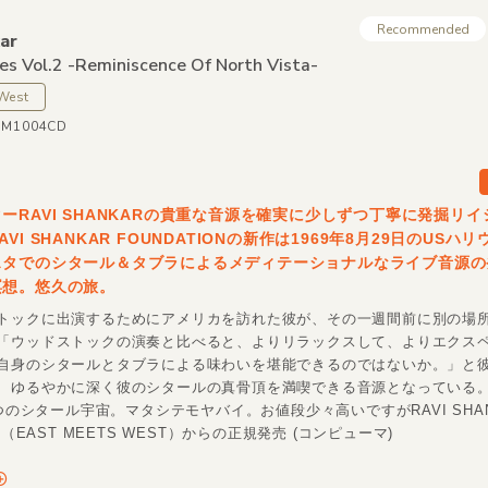
Recommended
ar
es Vol.2 -Reminiscence Of North Vista-
 West
WM1004CD
ーRAVI SHANKARの貴重な音源を確実に少しずつ丁寧に発掘リ
VI SHANKAR FOUNDATIONの新作は1969年8月29日のUSハ
スタでのシタール＆タブラによるメディテーショナルなライブ音源の
瞑想。悠久の旅。
トックに出演するためにアメリカを訪れた彼が、その一週間前に別の場
「ウッドストックの演奏と比べると、よりリラックスして、よりエクス
自身のシタールとタブラによる味わいを堪能できるのではないか。」と
、ゆるやかに深く彼のシタールの真骨頂を満喫できる音源となっている。2
たつのシタール宇宙。マタシテモヤバイ。お値段少々高いですがRAVI SHA
N（EAST MEETS WEST）からの正規発売 (コンピューマ)