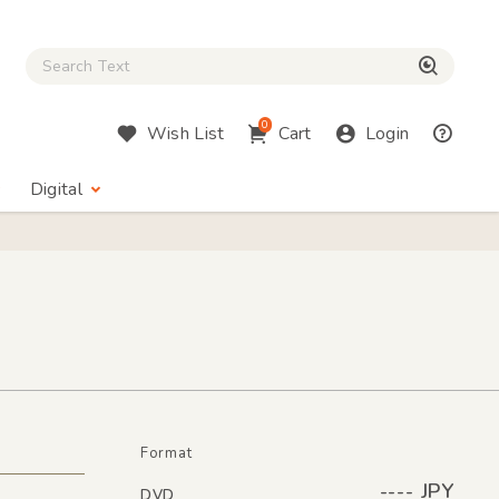
Close Search box
検索
0
Wish List
Cart
Login
Digital
Format
---- JPY
DVD