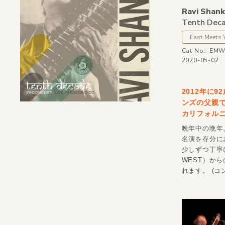
Ravi Shank
Tenth Decad
East Meets
Cat No.: EM
2020-05-02
2012年に
ンズの父親で
カリフォル
晩年中の晩年
名演を存分に
少しずつ丁寧に
WEST）か
れます。 (コ