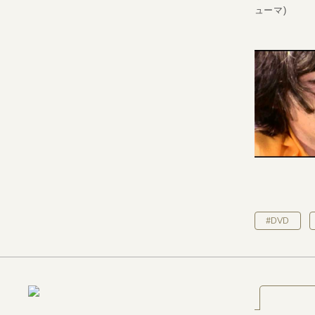
ューマ)
#DVD