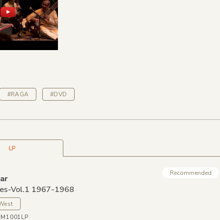
#RAGA
#DVD
LP
Recommended
ar
es-Vol.1 1967-1968
 West
WM1001LP