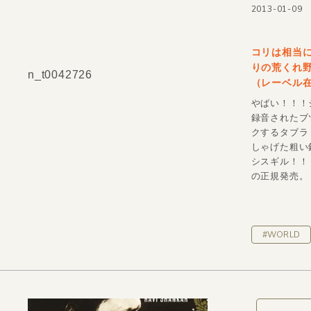
2013-01-09
コリは相当に
りの荒くれ
n_t0042726
（レーベル
やばい！！！シ
録音されたブ
クするタブラ
しゃげた粗い
シスギル！！！
の正規発売。 
#WORLD