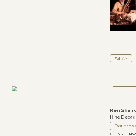
#SITAR
Ravi Shank
Nine Decad
East Meets
Cat No.: EM