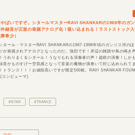
やばいですぞ。シタールマスターRAVI SHANKARの1968年のガ
野外録音が正規の発掘アナログ化！吸い込まれる！ラストストック入
在庫希少）
タール・マスターRAVI SHANKARの1967-1968年頃のガンジス河の
ツが発掘されアナログとなったのだ。強烈です！岸辺の雑踏や鳥の鳴き
！うれりまくるシタール！うなりもれる演奏者の声！超絶の演奏！しか
録音がものすげー空気感となって音楽の魔物が渦巻いて封じ込められて
トランス！！！お値段高いですが限定500枚。RAVI SHANKAR FOUN
(コンピューマ)
#SITAR
#TRANCE
DVD