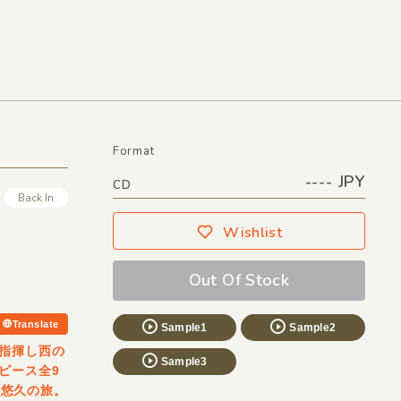
Format
---- JPY
CD
Back In
Wishlist
Out Of Stock
Translate
Sample1
Sample2
指揮し西の
Sample3
ピース全9
な悠久の旅。