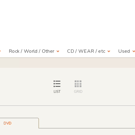
Rock / World / Other
CD / WEAR / etc
Used
LIST
GRID
DVD