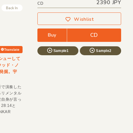
2390 JPY
CD
Back In
Wishlist
CD
Buy
Translate
Sample1
Sample2
イシューして
リウッド・ノ
発掘。宇
所で演奏した
ペリメンタル
彼自身が言っ
8:14と
NKAR