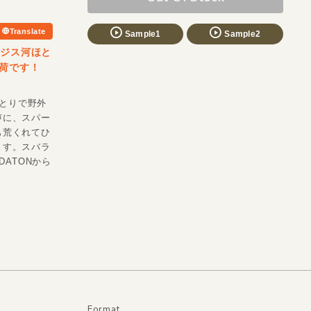
Translate
Sample1
Sample2
ンジス河ほと
荷です！
ほとりで野外
声に、スパー
も荒くれてひ
ます。スバラ
DATONから
Format