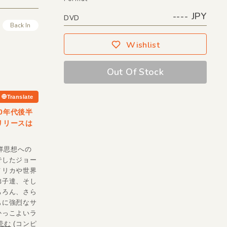
---- JPY
DVD
Back In
Wishlist
Out Of Stock
Translate
0年代後半
リリースは
洋思想への
でしたジョー
メリカや世界
弟子達、そし
ちろん、さら
もに強烈なサ
かっこよいラ
と読む
(コンピ