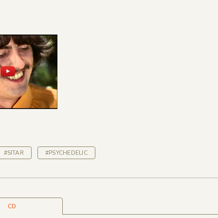
#SITAR
#PSYCHEDELIC
CD