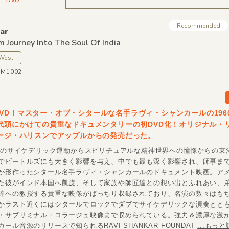
Recommended
ar
m Journey Into The Soul Of India
 West
WM1002
VD！マスター・オブ・シタールな名手ラヴィ・シャンカールの196
年代頭にかけての貴重なドキュメンタリーの初DVD化！オリジナル・
ョージ・ハリスンでアップルからの発売だった。
後半のサイケデリック運動からスピリチュアルな精神世界への憧憬からの東
でビートルズにも大きく影響を与え、中でも最も深く影響され、師事ま
が形作ったシタール名手ラヴィ・シャンカールのドキュメント映画。ア
た彼がインド本国へ凱旋、そして家族や師匠達との想い出とふれあい、
達への教授する貴重な映像がばっちり収録されており、名演の数々はも
かラスト近くにはシタールでロックでダブでサイケデリックな演奏とと
・サブリミナル・コラージュ映像まで収められている。強力＆濃厚な激
ール音源のリリースで知られるRAVI SHANKAR FOUNDAT
...もっ