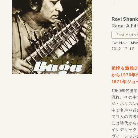
Ravi Shank
Raga: A Fil
East Meets
Cat No.: EM
2012-12-18
追悼＆激推D
から1970
1971年ジ
1960年代
流れ、その中
ジ・ハリスン
中で名声を得
て白人の若者
には時代から
イケデリック
ヴィ・シャンカ