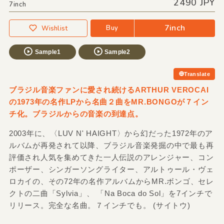
2490 JPY
7inch
7inch
Buy
Wishlist
Sample1
Sample2
Translate
ブラジル音楽ファンに愛され続けるARTHUR VEROCAI
の1973年の名作LPから名曲２曲をMR.BONGOが７イン
チ化。ブラジルからの音楽の到達点。
2003年に、〈LUV N' HAIGHT〉から幻だった1972年のア
ルバムが再発されて以降、ブラジル音楽発掘の中で最も再
評価され人気を集めてきた一人伝説のアレンジャー、コン
ポーザー、シンガーソングライター、アルトゥール・ヴェ
ロカイの、その72年の名作アルバムからMR.ボンゴ、セレ
クトの二曲「Sylvia」、 「Na Boca do Sol」を7インチで
リリース。完全な名曲。７インチでも。 (サイトウ)