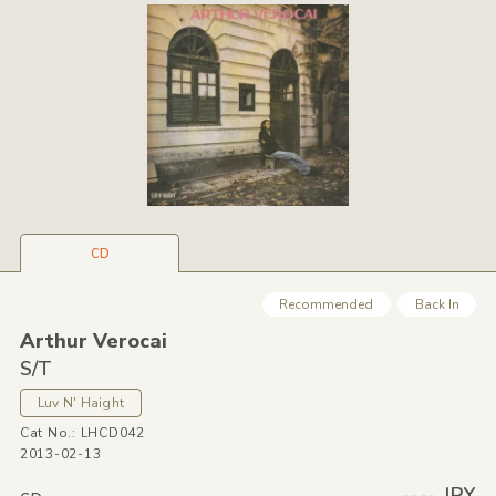
CD
Recommended
Back In
Arthur Verocai
S/
T
Luv N' Haight
Cat No.: LHCD042
2013-02-13
---- JPY