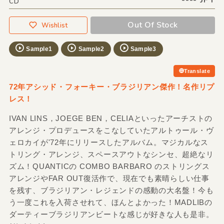
CD
Out Of Stock
Wishlist
Sample1
Sample2
Sample3
Translate
72年アシッド・フォーキー・ブラジリアン傑作！名作リプ
レス！
IVAN LINS，JOEGE BEN，CELIAといったアーチストの
アレンジ・プロデュースをこなしていたアルトゥール・ヴ
ェロカイが'72年にリリースしたアルバム。マジカルなス
トリング・アレンジ、スペースアウトなシンセ、超絶なリ
ズム！QUANTICの COMBO BARBARO のストリングス
アレンジやFAR OUT復活作で、現在でも素晴らしい仕事
を残す、ブラジリアン・レジェンドの感動の大名盤！今も
う一度これを入荷させれて、ほんとよかった！MADLIBの
ダーティーブラジリアンビートな感じが好きな人も是非。