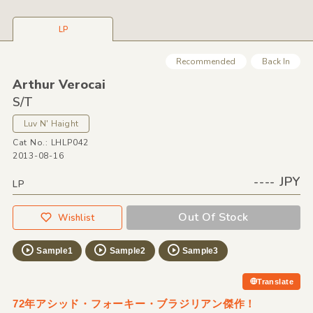
LP
Recommended
Back In
Arthur Verocai
S/
T
Luv N' Haight
Cat No.: LHLP042
2013-08-16
---- JPY
LP
Out Of Stock
Wishlist
Sample1
Sample2
Sample3
Translate
72年アシッド・フォーキー・ブラジリアン傑作！