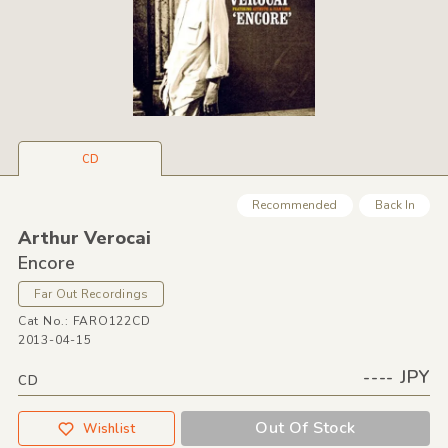
CD
Recommended
Back In
Arthur Verocai
Encore
Far Out Recordings
Cat No.: FARO122CD
2013-04-15
---- JPY
CD
Out Of Stock
Wishlist