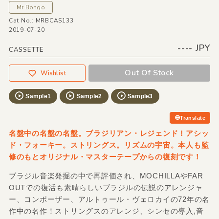
Mr Bongo
Cat No.: MRBCAS133
2019-07-20
---- JPY
CASSETTE
Out Of Stock
Wishlist
Sample1
Sample2
Sample3
Translate
名盤中の名盤の名盤。ブラジリアン・レジェンド！アシッ
ド・フォーキー。ストリングス。リズムの宇宙。本人も監
修のもとオリジナル・マスターテープからの復刻です！
ブラジル音楽発掘の中で再評価され、MOCHILLAやFAR
OUTでの復活も素晴らしいブラジルの伝説のアレンジャ
ー、コンポーザー、アルトゥール・ヴェロカイの72年の名
作中の名作！ストリングスのアレンジ、シンセの導入,音