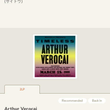
(サイトウ)
2LP
Recommended
Back In
Arthur Verocai