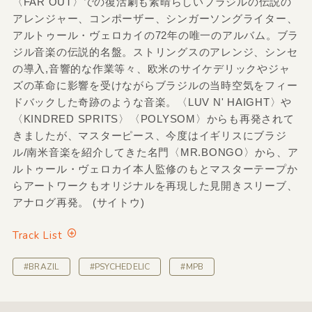
〈FAR OUT〉での復活劇も素晴らしいブラジルの伝説の
アレンジャー、コンポーザー、シンガーソングライター、
アルトゥール・ヴェロカイの72年の唯一のアルバム。ブラ
ジル音楽の伝説的名盤。ストリングスのアレンジ、シンセ
の導入,音響的な作業等々、欧米のサイケデリックやジャ
ズの革命に影響を受けながらブラジルの当時空気をフィー
ドバックした奇跡のような音楽。〈LUV N' HAIGHT〉や
〈KINDRED SPRITS〉〈POLYSOM〉からも再発されて
きましたが、マスターピース、今度はイギリスにブラジ
ル/南米音楽を紹介してきた名門〈MR.BONGO〉から、ア
ルトゥール・ヴェロカイ本人監修のもとマスターテープか
らアートワークもオリジナルを再現した見開きスリーブ、
アナログ再発。 (サイトウ)
Track List
#BRAZIL
#PSYCHEDELIC
#MPB