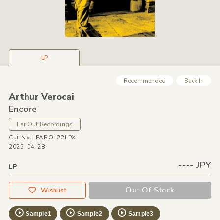
LP
Recommended
Back In
Arthur Verocai
Encore
Far Out Recordings
Cat No.: FARO122LPX
2025-04-28
---- JPY
LP
Out Of Stock
Wishlist
Sample1
Sample2
Sample3