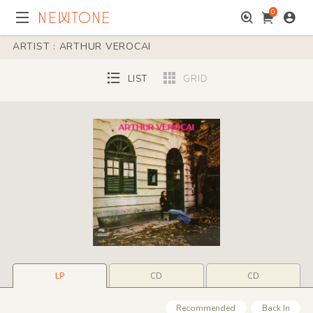
0
ARTIST : ARTHUR VEROCAI
LIST
GRID
LP
CD
CD
Recommended
Back In