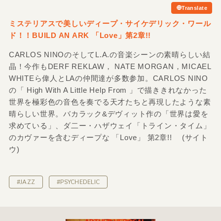
Translate
ミステリアスで美しいディープ・サイケデリック・ワール
ド！！BUILD AN ARK 「Love」第2章!!
CARLOS NINOのそしてL.A.の音楽シーンの素晴らしい結
晶！今作もDERF REKLAW， NATE MORGAN，MICAEL
WHITEら偉人とLAの仲間達が多数参加。CARLOS NINO
の「 High With A Little Help From 」で描ききれなかった
世界を極彩色の音色を奏でる天才たちと再現したような素
晴らしい世界。バカラック&デヴィット作の「世界は愛を
求めている」、ダ二ー・ハザウェイ「トライン・タイム」
のカヴァーを含むディープな 「Love」 第2章!! (サイト
ウ)
#JAZZ
#PSYCHEDELIC