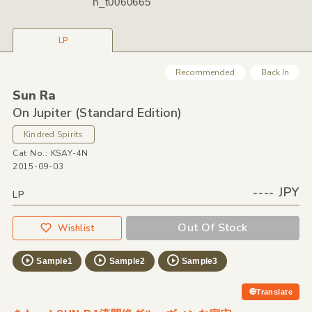
n_t0060665
LP
Recommended
Back In
Sun Ra
On Jupiter
(Standard Edition)
Kindred Spirits
Cat No.: KSAY-4N
2015-09-03
---- JPY
LP
Out Of Stock
Wishlist
Sample1
Sample2
Sample3
Translate