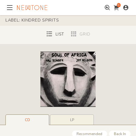
0
LABEL: KINDRED SPIRITS
LIST
GRID
CD
LP
Recommended
Back In