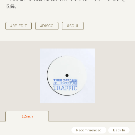
収録。
#RE-EDIT
#DISCO
#SOUL
12inch
Recommended
Back In