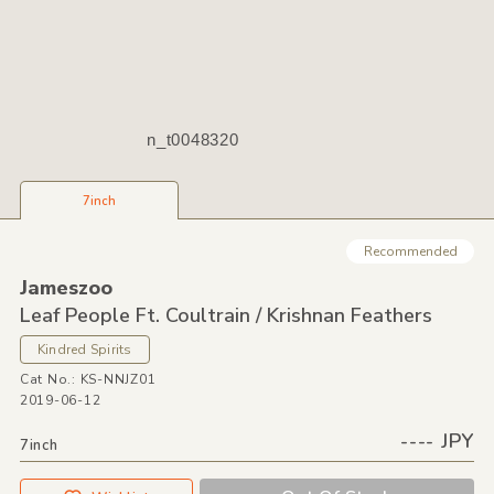
n_t0048320
7inch
Recommended
Jameszoo
Leaf People Ft. Coultrain /
Krishnan Feathers
Kindred Spirits
Cat No.: KS-NNJZ01
2019-06-12
---- JPY
7inch