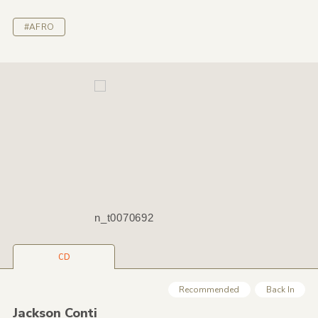
#AFRO
n_t0070692
CD
Recommended
Back In
Jackson Conti