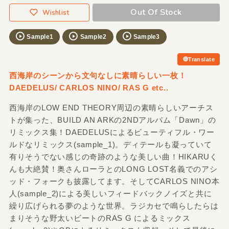
Out Of Stock
Wishlist
Sample1
Sample2
Sample3
Translate
西海岸のシーンから文句なしに素晴らしい一枚！
DAEDELUS/ CARLOS NINO/ RAS G etc..
西海岸のLOW END THEORY周辺の素晴らしいアーチス
トが集った、BUILD AN ARKの2NDアルバム「Dawn」の
リミックス集！DAEDELUSによるビューティフル・ワー
ルドなリミックス(sample_1)。ディテールも凝っていて
有りそうでない感じの奇跡のような美しい曲！HIKARUく
んも大絶賛！奥さんローラとのLONG LOST名義でのアシ
ッド・フォークも披露してます。そしてCARLOS NINO本
人(sample_2)による美しいフィードバックノイズと共に
繰り広げられる夢のような世界。ラジカセで鳴らしたらは
まりそうな野太いビートのRAS G によるミックス