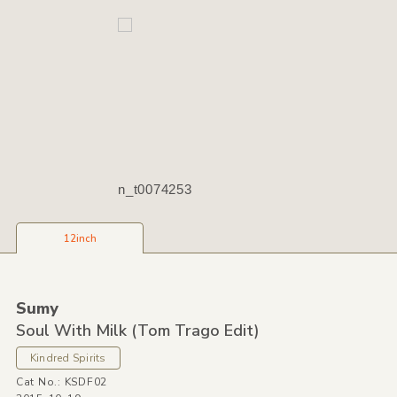
n_t0074253
12inch
Sumy
Soul With Milk
(Tom Trago Edit)
Kindred Spirits
Cat No.: KSDF02