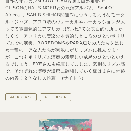
自作のオルガンMICRORGANも操る鍵盤走者JEF
GILSONのHAL SINGERとの競演アルバム「Soul Of
Africa」。SAHIB SHIHAB関連作につうじるようなモーダ
ル・ジャズ。アフロ調のヴォーカルやパーカッションが入
ってて雰囲気的にアフリカっぽいね?てな表面的な所じゃ
なくて、アフリカの音楽の本質的なところのひとつポリリ
ズムでの演奏。BOREDOMSやPARA辺りの人たちをはじ
め一部のコアな人たちが果敢にポリリズムに挑んでます
が、これもポリリズム演奏の素晴しい成果のひとつといえ
るでしょう。EYEさんも絶賛してました。変則なリズム感
で、それぞれの演奏が濃密に調和していく様はまさに奇跡
の内容！文句なし大推薦！ (サイトウ)
#AFRO JAZZ
#JEF GILSON