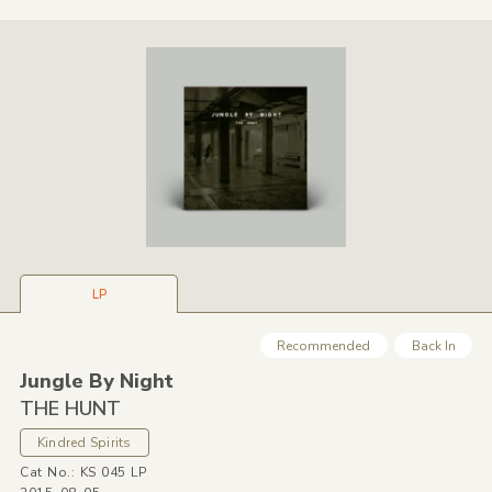
LP
Recommended
Back In
Jungle By Night
THE HUNT
Kindred Spirits
Cat No.: KS 045 LP