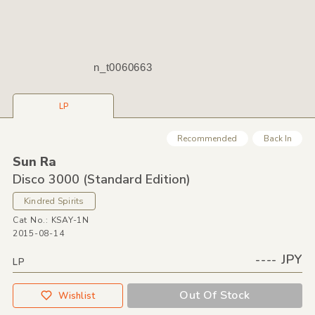
n_t0060663
LP
Recommended
Back In
Sun Ra
Disco 3000
(Standard Edition)
Kindred Spirits
Cat No.: KSAY-1N
2015-08-14
---- JPY
LP
Out Of Stock
Wishlist