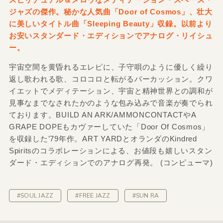
ジャズの傑作。秘かな人気曲「Door of Cosmos」、壮大
に美しいタイトル曲「Sleeping Beauty」収録。以前より
お安いスタンダード・エディションでアナログ・リイシュ
ー。
宇宙空間を黄昏れるエレピに、子守唄のように優しく繰り
返し歌われる歌、コロコロと転がるパーカッション。クワ
イエットでメディテーション、宇宙と精神世界との調和が
見事なまでなされたかのような包み込みで音楽が奏でられ
ております。BUILD AN ARK/AMMONCONTACTやA
GRAPE DOPEもカヴァーしていた「Door Of Cosmos」
を収録した’79年作。ART YARDとオランダのKindred
Spiritsのコラボレーションによる、お値段も嬉しいスタン
ダード・エディションでのアナログ再発。 (コンピューマ)
#SOUL JAZZ
#FREE JAZZ
#SUN RA