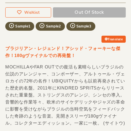
Out Of Stock
Wishlist
Sample1
Sample2
Sample3
Translate
ブラジリアン・レジェンド！アシッド・フォーキーな傑
作！180gヴァイナルでの再発盤！
MOCHILLAやFAR OUTでの復活も素晴らしいブラジルの
伝説のアレンジャー、コンポーザー、アルトゥール・ヴェ
ロカイの72年の名作！UBIQUITYからも以前再発されてい
た歴史的名盤。2011年にKINDRED SPRITSからリリース
された重量盤。ストリングスのアレンジ、シンセの導入,
音響的な作業等々、欧米のサイケデリックやジャズの革命
に影響を受けながらブラジルの当時空気をフィードバック
した奇跡のような音楽。見開きスリーヴ180gヴァイナ
ル。コレクターエディッション。一家に一枚。 (サイトウ)