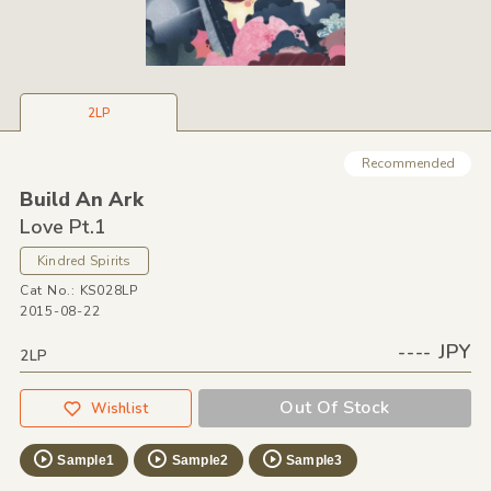
2LP
Recommended
Build An Ark
Love Pt.1
Kindred Spirits
Cat No.: KS028LP
2015-08-22
---- JPY
2LP
Out Of Stock
Wishlist
Sample1
Sample2
Sample3