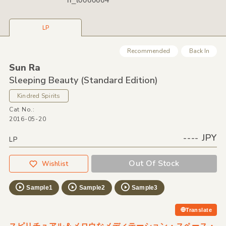
LP
Recommended
Back In
Sun Ra
Sleeping Beauty
(Standard Edition)
Kindred Spirits
Cat No.:
2016-05-20
---- JPY
LP
Out Of Stock
Wishlist
Sample1
Sample2
Sample3
Translate
スピリチュアル＆メロウなメディテーション・スペース・