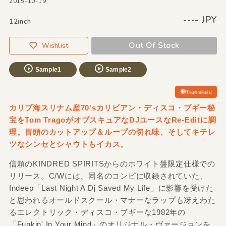
2015-10-19
---- JPY
12inch
Out Of Stock
Wishlist
Sample1
Sample2
Translate
カリブ海スリナム産70'sカリビアン・ディスコ・ブギー秘
宝をTom TragoがオブスキュアなDJユースなRe-Editに調
理。冒頭のカットアップ＆ループの切れ味、そしてキテレ
ツなシンセとシャウトもイカス。
信頼のKINDRED SPIRITSからのホワイト盤限定仕様での
リリース。C/Wには、同名のコンピに収録されていた、
Indeep「Last Night A Dj Saved My Life」に影響を受けた
と思われるオールドスクール・マナーなラップも冴えわた
るエレクトリック・ディスコ・ブギーな1982年の
「Funkin' In Your Mind」のオリジナル・ヴァージョンを