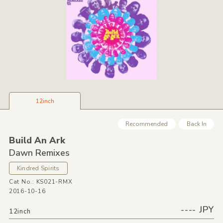
12inch
Recommended
Back In
Build An Ark
Dawn Remixes
Kindred Spirits
Cat No.: KS021-RMX
2016-10-16
---- JPY
12inch