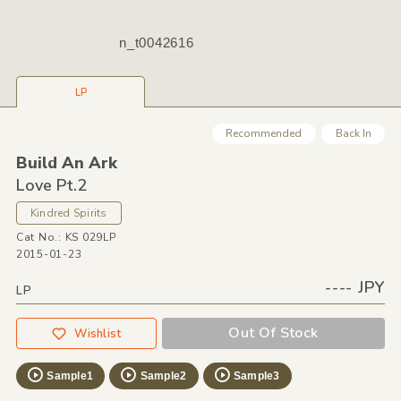
n_t0042616
LP
Recommended
Back In
Build An Ark
Love Pt.2
Kindred Spirits
Cat No.: KS 029LP
2015-01-23
---- JPY
LP
Out Of Stock
Wishlist
Sample1
Sample2
Sample3