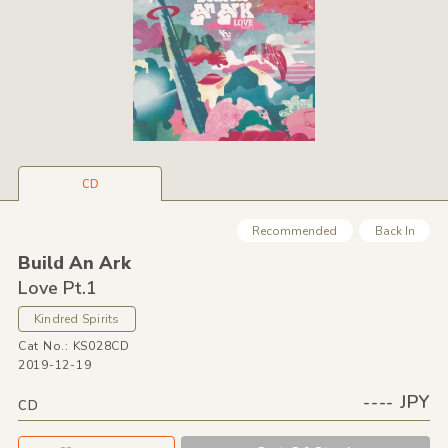
CD
Recommended
Back In
Build An Ark
Love Pt.1
Kindred Spirits
Cat No.: KS028CD
2019-12-19
---- JPY
CD