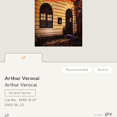
LP
Recommended
Back In
Arthur Verocai
Arthur Verocai
Kindred Spirits
Cat No.: KSRE-8-LP
2015-01-23
---- JPY
LP