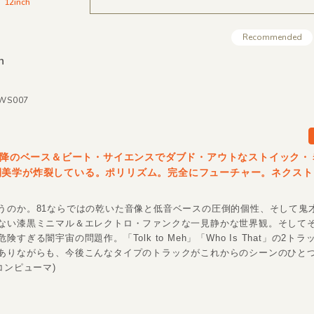
12inch
Recommended
h
AWS007
1以降のベース＆ビート・サイエンスでダブド・アウトなストイック・
間美学が炸裂している。ポリリズム。完全にフューチャー。ネクスト
うのか。81ならではの乾いた音像と低音ベースの圧倒的個性、そして鬼才C
ない漆黒ミニマル＆エレクトロ・ファンクな一見静かな世界観。そして
険すぎる闇宇宙の問題作。「Tolk to Meh」「Who Is That」の2ト
ありながらも、今後こんなタイプのトラックがこれからのシーンのひと
コンピューマ)