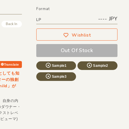
Format
---- JPY
LP
Back In
Wishlist
Out Of Stock
Translate
Sample1
Sample2
トとしても知
Sample3
ターの独創
ild」が
、自身の内
のダウナー・
クストレベ
ピューマ)