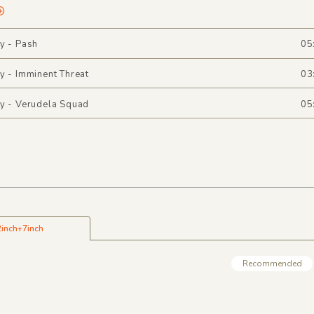
y - Pash
05
y - Imminent Threat
03
y - Verudela Squad
05
2inch+7inch
Recommended