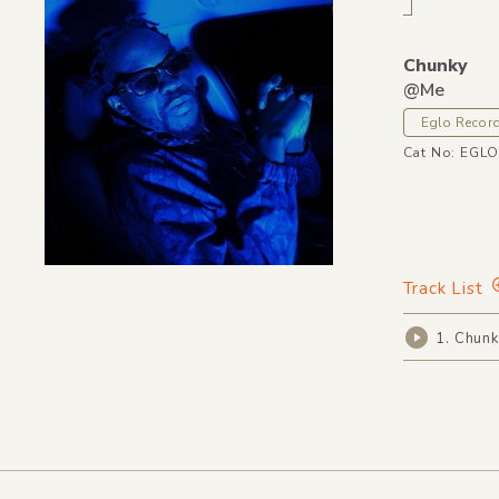
Chunky
@Me
Eglo Recor
Cat No: EGL
Track List
1. Chun