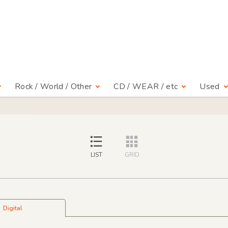
Rock / World / Other
CD / WEAR / etc
Used
LIST
GRID
Digital