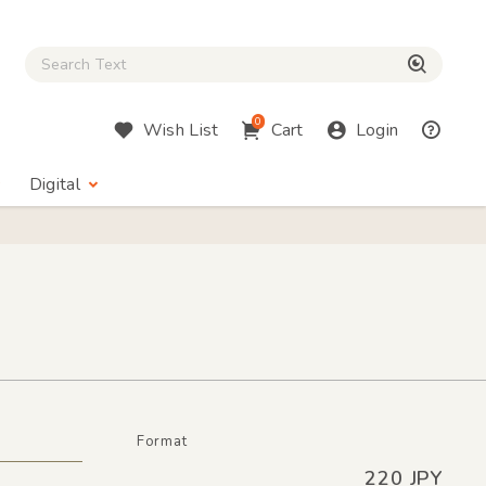
Close Search box
検索
0
Wish List
Cart
Login
Digital
Format
220 JPY