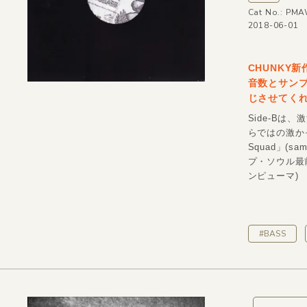
Cat No.: PM
2018-06-01
CHUNKY
音数とサン
じさせてく
Side-Bは、
らではの激か
Squad」(
プ・ソウル最前線
ンピューマ)
#BASS