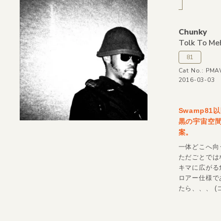
Chunky
Tolk To Me
81
Cat No.: PM
2016-03-03
Swamp8
黒の宇宙空
案。
一体どこへ向
ただごとでは
キマに広がる危
ロアー仕様で
たら、、、 (