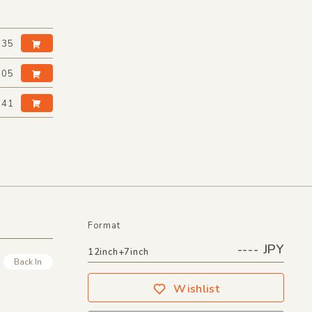
:35
:05
:41
Format
---- JPY
12inch+7inch
Back In
Wishlist