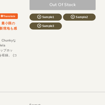
Out Of Stock
Translate
Sample1
Sample2
。最小限の
Sample3
新境地も感
Chunkyな
la
ヒップホッ
を収録。 (コ