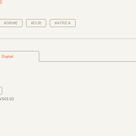
#GRIME
#DUB
#AFRICA
Digital
AWS011D