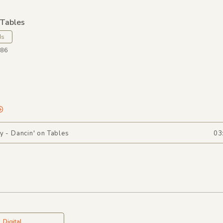
 Tables
ds
O86
y - Dancin' on Tables
03
Digital