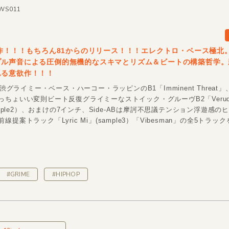
AWS011
新作！！！もちろん81からのリリース！！！エレクトロ・ベース極北
プル声音による圧倒的無機的なスキマとリズム＆ビートの構築哲学。
れる意欲作！！！
激渋グライミー・ベース・ハーコー・ラッピンのB1「Imminent Threat」、
っちょいい変則ビート反復グライミーなストイック・グルーヴB2「Verude
sample2）、おまけの7インチ、Side-ABは摩訶不思議テンション浮遊感の
提案トラック「Lyric Mi」(sample3）「Vibesman」の全5トラック
#GRIME
#HIPHOP