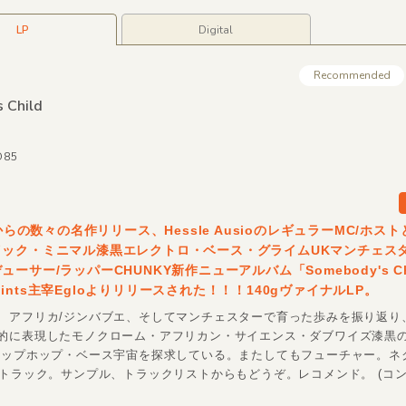
LP
Digital
Recommended
 Child
O85
1からの数々の名作リリース、Hessle AusioのレギュラーMC/ホス
イック・ミニマル漆黒エレクトロ・ベース・グライムUKマンチェス
ーサー/ラッパーCHUNKY新作ニューアルバム「Somebody's Ch
g Points主宰Egloよりリリースされた！！！140gヴァイナルLP。
、アフリカ/ジンバブエ、そしてマンチェスターで育った歩みを振り返り
的に表現したモノクローム・アフリカン・サイエンス・ダブワイズ漆黒
ヒップホップ・ベース宇宙を探求している。またしてもフューチャー。ネ
1トラック。サンプル、トラックリストからもどうぞ。レコメンド。 (コン