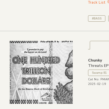
Track List
#BASS
Chunky
Threats EP
Swamp 81
Cat No: PM
2025-02-19