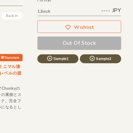
Format
---- JPY
12inch
Back In
Wishlist
Out Of Stock
Translate
Sample1
Sample2
ミニマル漆
レベルの提
hunkyの
その裏側とス
ラック。完全フ
つになるとし