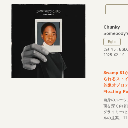
Chunky
Somebody's
Eglo
Cat No.: EGL
2025-02-19
Swamp 8
られるスト
的鬼才プロデュ
Floatin
自身のルーツ
面を深く内省
グライミー/
ルの提案。1