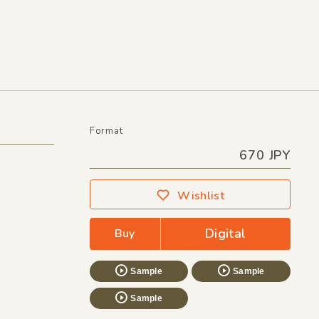
Format
670 JPY
Wishlist
Digital
Buy
Sample
Sample
Sample