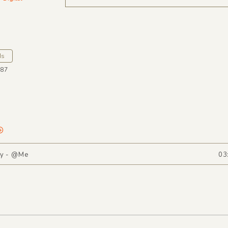
ds
O87
ky - @Me
03