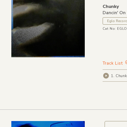
Chunky
Dancin' On
Eglo Recor
Cat No: EGL
Track List
1. Chunk