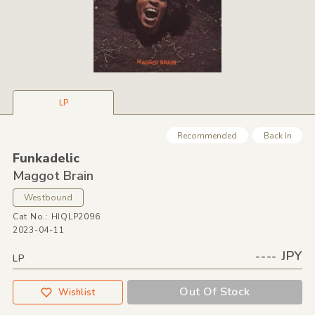
LP
Recommended
Back In
Funkadelic
Maggot Brain
Westbound
Cat No.: HIQLP2096
2023-04-11
---- JPY
LP
Out Of Stock
Wishlist