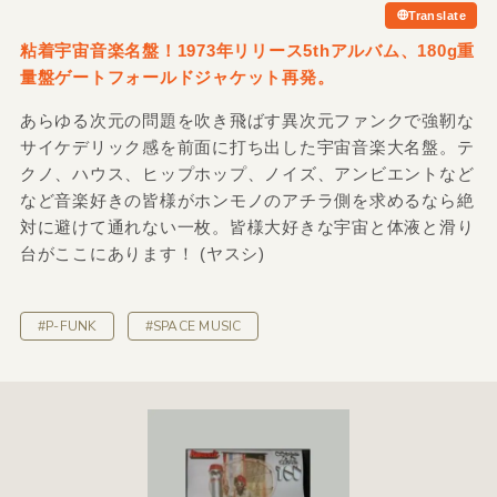
Translate
粘着宇宙音楽名盤！1973年リリース5thアルバム、180g重
量盤ゲートフォールドジャケット再発。
あらゆる次元の問題を吹き飛ばす異次元ファンクで強靭な
サイケデリック感を前面に打ち出した宇宙音楽大名盤。テ
クノ、ハウス、ヒップホップ、ノイズ、アンビエントなど
など音楽好きの皆様がホンモノのアチラ側を求めるなら絶
対に避けて通れない一枚。皆様大好きな宇宙と体液と滑り
台がここにあります！ (ヤスシ)
#P-FUNK
#SPACE MUSIC