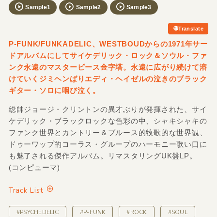
Sample1
Sample2
Sample3
Translate
P-FUNK/FUNKADELIC、WESTBOUDからの1971年サー
ドアルバムにしてサイケデリック・ロック＆ソウル・ファ
ンク永遠のマスターピース金字塔。永遠に広がり続けて溶
けていくジミヘンばりエディ・ヘイゼルの泣きのブラック
ギター・ソロに咽び泣く。
総帥ジョージ・クリントンの異才ぶりが発揮された、サイ
ケデリック・ブラックロックな色彩の中、シャキシャキの
ファンク世界とカントリー＆ブルース的牧歌的な世界観、
ドゥーワップ的コーラス・グループのハーモニー歌い口に
も魅了される傑作アルバム。リマスタリングUK盤LP。
(コンピューマ)
Track List
#PSYCHEDELIC
#P-FUNK
#ROCK
#SOUL