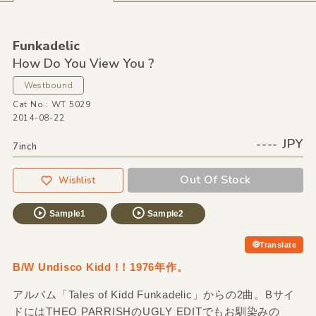
Funkadelic
How Do You View You ?
Westbound
Cat No.: WT 5029
2014-08-22
---- JPY
7inch
Out Of Stock
Wishlist
Sample1
Sample2
Translate
B/W Undisco Kidd !！1976年作。
アルバム「Tales of Kidd Funkadelic」からの2曲。Bサイ
ドにはTHEO PARRISHのUGLY EDITでもお馴染みの