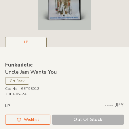
LP
Funkadelic
Uncle Jam Wants You
Get Back
Cat No.: GET98012
2013-05-24
---- JPY
LP
Out Of Stock
Wishlist