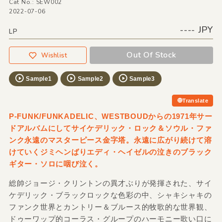
Cat No.: SEW002
2022-07-06
---- JPY
LP
Out Of Stock
Wishlist
Sample1
Sample2
Sample3
Translate
P-FUNK/FUNKADELIC、WESTBOUDからの1971年サー
ドアルバムにしてサイケデリック・ロック＆ソウル・ファ
ンク永遠のマスターピース金字塔。永遠に広がり続けて溶
けていくジミヘンばりエディ・ヘイゼルの泣きのブラック
ギター・ソロに咽び泣く。
総帥ジョージ・クリントンの異才ぶりが発揮された、サイ
ケデリック・ブラックロックな色彩の中、シャキシャキの
ファンク世界とカントリー＆ブルース的牧歌的な世界観、
ドゥーワップ的コーラス・グループのハーモニー歌い口に