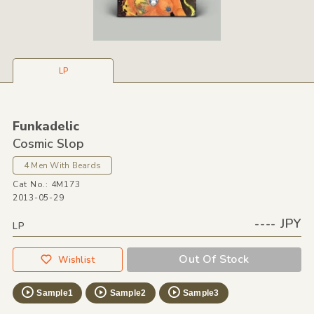
LP
Funkadelic
Cosmic Slop
4 Men With Beards
Cat No.: 4M173
2013-05-29
---- JPY
LP
Out Of Stock
Wishlist
Sample1
Sample2
Sample3