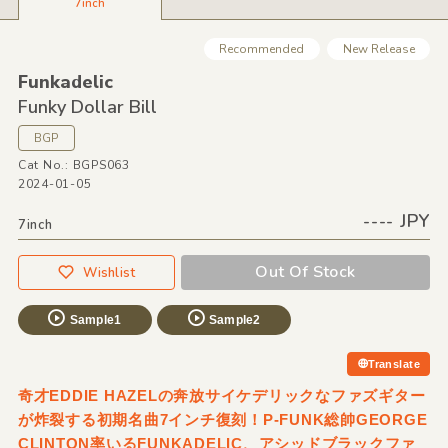
7inch
Recommended
New Release
Funkadelic
Funky Dollar Bill
BGP
Cat No.: BGPS063
2024-01-05
---- JPY
7inch
Out Of Stock
Wishlist
Sample1
Sample2
Translate
奇才EDDIE HAZELの奔放サイケデリックなファズギター
が炸裂する初期名曲7インチ復刻！P-FUNK総帥GEORGE
CLINTON率いるFUNKADELIC、アシッドブラックファ