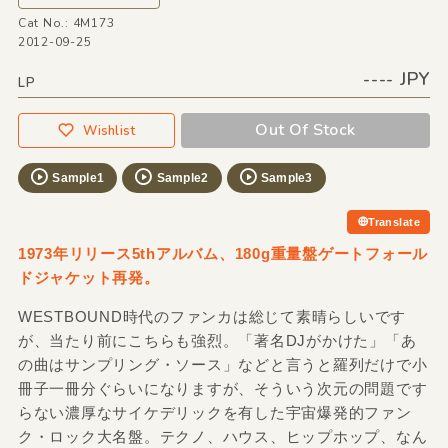
Cat No.: 4M173
2012-09-25
---- JPY
LP
Out Of Stock
Wishlist
Sample1
Sample2
Sample3
Translate
1973年リリース5thアルバム、180g重量盤ゲートフォール
ドジャケット再発。
WESTBOUND時代のファンカは総じて素晴らしいです
が、当たり前にこちらも強烈。「著名DJがかけた」「あ
の曲はサンプリング・ソース」などと言うと羅列だけで小
冊子一冊分ぐらいになりますが、そういう次元の問題です
らない濃厚なサイケデリックを有した宇宙爆発的ファン
ク・ロック大名盤。テクノ、ハウス、ヒップホップ、なん