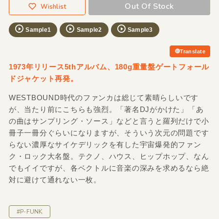
Out Of Stock
Wishlist
Sample1
Sample2
Sample3
Translate
1973年リリース5thアルバム、180g重量盤ゲートフォール
ドジャケット再発。
WESTBOUND時代のファンカは総じて素晴らしいです
が、当たり前にこちらも強烈。「著名DJがかけた」「あ
の曲はサンプリング・ソース」などと言うと羅列だけで小
冊子一冊分ぐらいになりますが、そういう次元の問題です
らない濃厚なサイケデリックを有した宇宙爆発的ファン
ク・ロック大名盤。テクノ、ハウス、ヒップホップ、なん
でもイイですが、各ベクトルに音楽の深みを求めるなら絶
対に避けて通れない一枚。
#P-FUNK