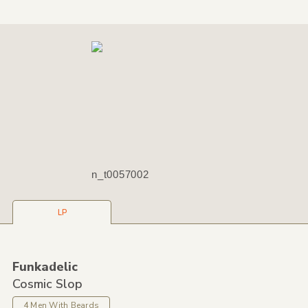
n_t0057002
LP
Funkadelic
Cosmic Slop
4 Men With Beards