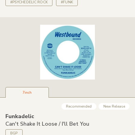
#PSYCHEDELIC ROCK
#FUNK
7inch
Recommended
New Release
Funkadelic
Can't Shake It Loose /
I'll Bet You
BGP