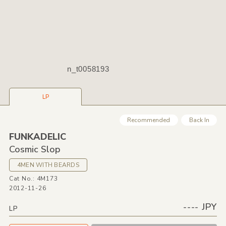
n_t0058193
LP
Recommended
Back In
FUNKADELIC
Cosmic Slop
4MEN WITH BEARDS
Cat No.: 4M173
2012-11-26
---- JPY
LP