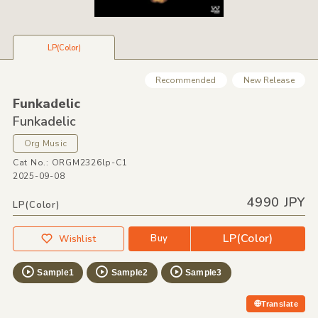
LP(Color)
Recommended
New Release
Funkadelic
Funkadelic
Org Music
Cat No.: ORGM2326lp-C1
2025-09-08
4990 JPY
LP(Color)
LP(Color)
Buy
Wishlist
Sample1
Sample2
Sample3
Translate