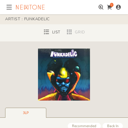
0
ARTIST : FUNKADELIC
LIST
GRID
3LP
Recommended
Back In