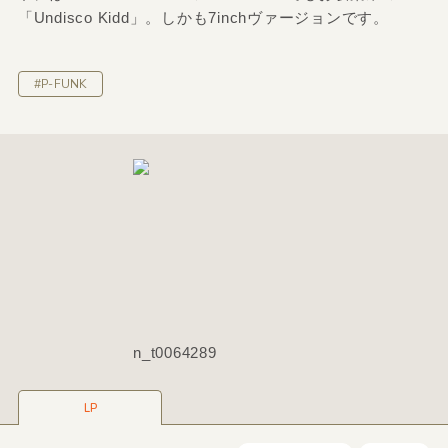
「Undisco Kidd」。しかも7inchヴァージョンです。
#P-FUNK
n_t0064289
LP