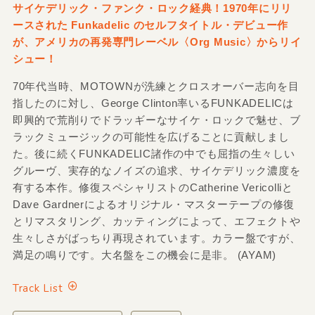
サイケデリック・ファンク・ロック経典！1970年にリリ
ースされた Funkadelic のセルフタイトル・デビュー作
が、アメリカの再発専門レーベル〈Org Music〉からリイ
シュー！
70年代当時、MOTOWNが洗練とクロスオーバー志向を目
指したのに対し、George Clinton率いるFUNKADELICは
即興的で荒削りでドラッギーなサイケ・ロックで魅せ、ブ
ラックミュージックの可能性を広げることに貢献しまし
た。後に続くFUNKADELIC諸作の中でも屈指の生々しい
グルーヴ、実存的なノイズの追求、サイケデリック濃度を
有する本作。修復スペシャリストのCatherine Vericolliと
Dave Gardnerによるオリジナル・マスターテープの修復
とリマスタリング、カッティングによって、エフェクトや
生々しさがばっちり再現されています。カラー盤ですが、
満足の鳴りです。大名盤をこの機会に是非。 (AYAM)
Track List