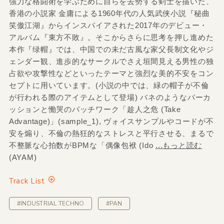
強力な格闘術を学ぶために自らを去勢する剣士を描いた、
香港の小説家 金庸による1960年代の人気武侠小説『秘曲
笑傲江湖』からインスパイアされた2017年のデビュー・
アルバム『東方不敗』。そこからさらに思考を押し進めた
本作『绿帽』では、中国での未だ古風な家父長制文化やジ
ェンダー観、進歩的なサークルでさえ垣間見える男性の独
占欲や攻撃性などといったテーマと強烈な美的不安をコン
セプトに用いています。(小説の中では、緑の帽子が不倫
が行われる際のアイテムとして登場) バネのようなパーカ
ッションと慟哭のパッチワーク「趁人之危 (Take
Advantage)」(sample_1), ヴォイスサンプルやコードが不
安を煽り、不倫の熱狂的なストレスと平行させる、まるで
不整脈な心拍数がBPMな「偶像包袱 (Ido
...もっと読む
(AYAM)
Track List
#INDUSTRIAL TECHNO
#PAN