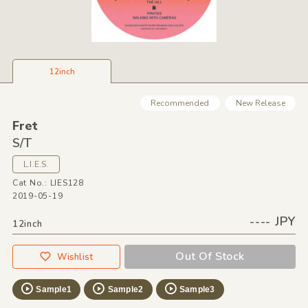
12inch
Recommended
New Release
Fret
S/
T
L.I.E.S.
Cat No.: LIES128
2019-05-19
---- JPY
12inch
Out Of Stock
Wishlist
Sample1
Sample2
Sample3