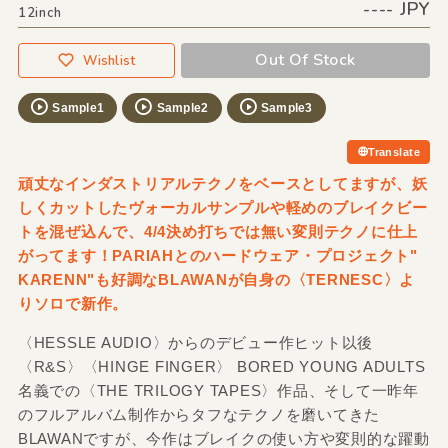
---- JPY
12inch
Out Of Stock
Wishlist
Sample1
Sample2
Sample3
Translate
頑丈なインダストリアルテクノをベースとしてますが、妖
しくカットしたヴォーカルサンプルや軽めのブレイクビー
トを混ぜ込んで、4/4決め打ちでは無い変則テクノに仕上
がってます！PARIAHとのハードウェア・プロジェクト"
KARENN"も好調なBLAWANが自身の〈TERNESC〉よ
りソロで新作。
〈HESSLE AUDIO〉からのデビュー作ヒット以後
〈R&S〉〈HINGE FINGER〉 BORED YOUNG ADULTS
名義での〈THE TRILOGY TAPES〉作品、そして一昨年
のフルアルバム制作からタフなテクノを磨いてきた
BLAWANですが、今作はブレイクの使い方や変則的な躍動