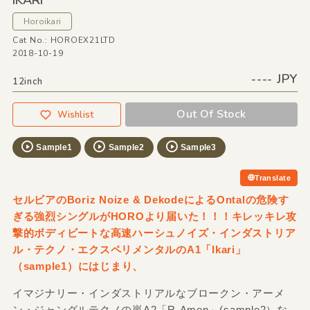
IKARI
Horoikari
Cat No.: HOROEX21LTD
2018-10-19
---- JPY
12inch
Out Of Stock
Wishlist
Sample1
Sample2
Sample3
Translate
セルビアのBoriz Noize & DekodeによるOntalの危険す
ぎる強烈シングルがHOROより届いた！！！キレッキレ攻
撃的ボディビートな高速ハーシュノイズ・インダストリア
ル・テクノ・エクスペリメンタルのA1「Ikari」
（sample1）にはじまり、
イマジナリー・インダストリアルなブロークン・アーメ
ン・ジャングルテクノの嵐A2「R-Amen」(sample2）な