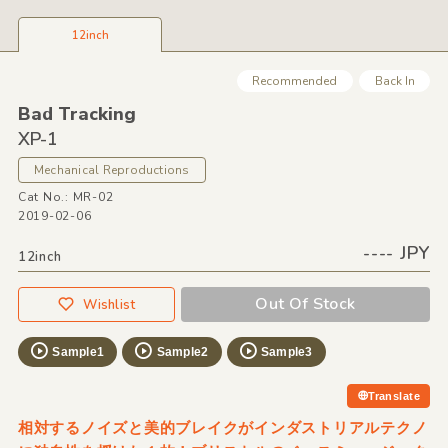
12inch
Recommended
Back In
Bad Tracking
XP-1
Mechanical Reproductions
Cat No.: MR-02
2019-02-06
---- JPY
12inch
Out Of Stock
Wishlist
Sample1
Sample2
Sample3
Translate
相対するノイズと美的ブレイクがインダストリアルテクノ