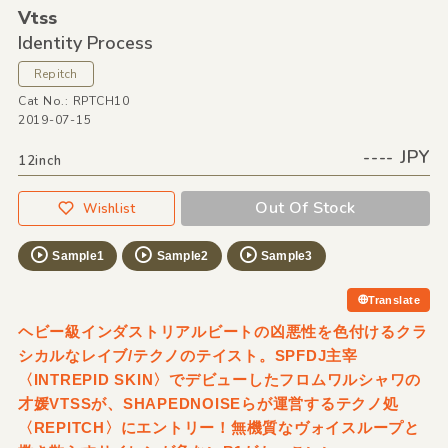
Vtss
Identity Process
Repitch
Cat No.: RPTCH10
2019-07-15
---- JPY
12inch
Out Of Stock
Wishlist
Sample1
Sample2
Sample3
Translate
ヘビー級インダストリアルビートの凶悪性を色付けるクラ
シカルなレイブ/テクノのテイスト。SPFDJ主宰
〈INTREPID SKIN〉でデビューしたフロムワルシャワの
才媛VTSSが、SHAPEDNOISEらが運営するテクノ処
〈REPITCH〉にエントリー！無機質なヴォイスループと