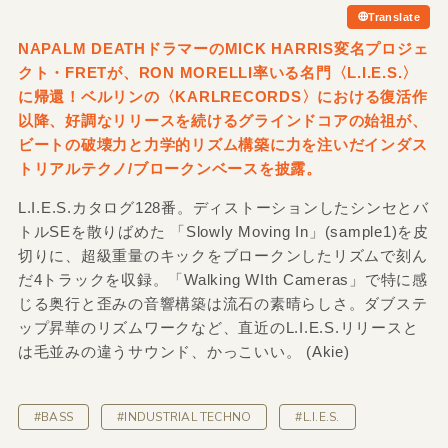
Translate
NAPALM DEATHドラマーのMICK HARRIS変名プロジェ
クト・FRETが、RON MORELLI率いる名門〈L.I.E.S.〉
に帰還！ベルリンの〈KARLRECORDS〉における復活作
以降、好調なリリースを続けるグラインドコアの始祖が、
ビートの破壊力と力学的リズム構築に力を注いだインダス
トリアルテクノ/ブロークンベースを披露。
L.I.E.S.カタログ128番。ディストーションしたシンセとバ
トルSEを散りばめた 「Slowly Moving In」(sample1)を皮
切りに、超級重量のキックをブロークンしたリズムで刻ん
だ4トラックを収録。「Walking WIth Cameras」で特に感
じる奥行と歪みの音響構築は流石の素晴らしさ。ダブステ
ップ昇華のリズムワークなど、直近のL.I.E.S.リリースと
は毛並みの違うサウンド、かっこいい。 (Akie)
#BASS
#INDUSTRIAL TECHNO
#L.I.E.S.