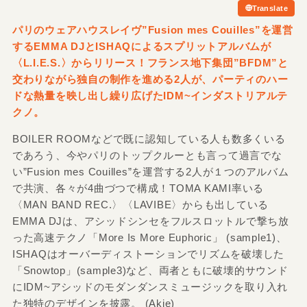
Translate
パリのウェアハウスレイヴ”Fusion mes Couilles”を運営
するEMMA DJとISHAQによるスプリットアルバムが
〈L.I.E.S.〉からリリース！フランス地下集団”BFDM”と
交わりながら独自の制作を進める2人が、パーティのハー
ドな熱量を映し出し繰り広げたIDM~インダストリアルテ
クノ。
BOILER ROOMなどで既に認知している人も数多くいる
であろう、今やパリのトップクルーとも言って過言でな
い”Fusion mes Couilles”を運営する2人が１つのアルバム
で共演、各々が4曲づつで構成！TOMA KAMI率いる
〈MAN BAND REC.〉〈LAVIBE〉からも出している
EMMA DJは、アシッドシンセをフルスロットルで撃ち放
った高速テクノ「More Is More Euphoric」 (sample1)、
ISHAQはオーバーディストーションでリズムを破壊した
「Snowtop」(sample3)など、両者ともに破壊的サウンド
にIDM~アシッドのモダンダンスミュージックを取り入れ
た独特のデザインを披露。 (Akie)