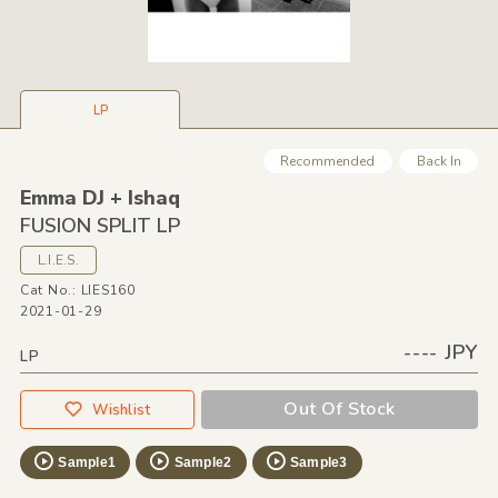
LP
Recommended
Back In
Emma DJ + Ishaq
FUSION SPLIT LP
L.I.E.S.
Cat No.: LIES160
2021-01-29
---- JPY
LP
Out Of Stock
Wishlist
Sample1
Sample2
Sample3