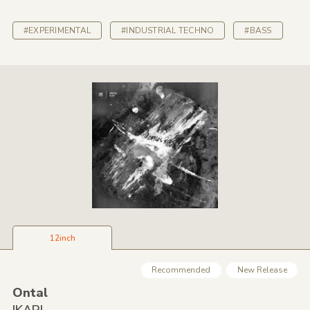
#EXPERIMENTAL
#INDUSTRIAL TECHNO
#BASS
12inch
Recommended
New Release
Ontal