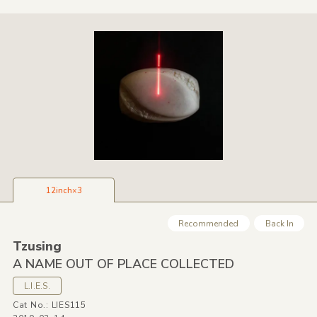
12inch×3
Recommended
Back In
Tzusing
A NAME OUT OF PLACE COLLECTED
L.I.E.S.
Cat No.: LIES115