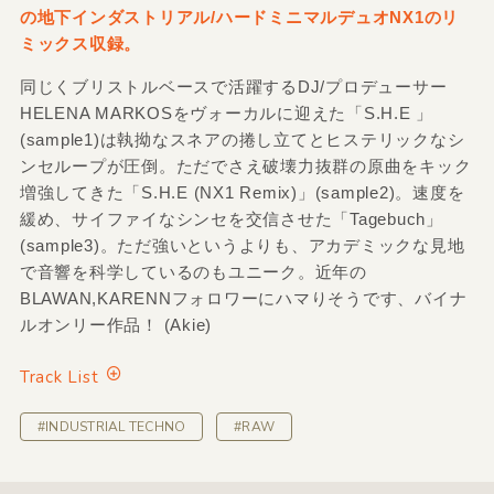
の地下インダストリアル/ハードミニマルデュオNX1のリ
ミックス収録。
同じくブリストルベースで活躍するDJ/プロデューサー
HELENA MARKOSをヴォーカルに迎えた「S.H.E 」
(sample1)は執拗なスネアの捲し立てとヒステリックなシ
ンセループが圧倒。ただでさえ破壊力抜群の原曲をキック
増強してきた「S.H.E (NX1 Remix)」(sample2)。速度を
緩め、サイファイなシンセを交信させた「Tagebuch」
(sample3)。ただ強いというよりも、アカデミックな見地
で音響を科学しているのもユニーク。近年の
BLAWAN,KARENNフォロワーにハマりそうです、バイナ
ルオンリー作品！ (Akie)
Track List
#INDUSTRIAL TECHNO
#RAW