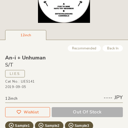
12inch
Recommended
Back In
An-i + Unhuman
S/
T
L.I.E.S.
Cat No.: LIES141
2019-09-05
---- JPY
12inch
Out Of Stock
Wishlist
Sample1
Sample2
Sample3