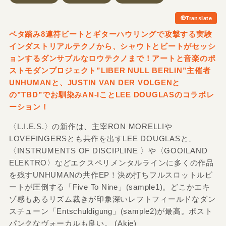
Translate
ベタ踏み8連符ビートとギターハウリングで攻撃する実験
インダストリアルテクノから、シャウトとビートがセッシ
ョンするダンサブルなロウテクノまで！アートと音楽のポ
ストモダンプロジェクト”LIBER NULL BERLIN”主催者
UNHUMANと、JUSTIN VAN DER VOLGENと
の”TBD”でお馴染みAN-IことLEE DOUGLASのコラボレ
ーション！
〈L.I.E.S.〉の新作は、主宰RON MORELLIや
LOVEFINGERSとも共作を出すLEE DOUGLASと、
〈INSTRUMENTS OF DISCIPLINE 〉や〈GOOILAND
ELEKTRO〉などエクスペリメンタルラインに多くの作品
を残すUNHUMANの共作EP！決め打ちフルスロットルビ
ートが圧倒する「Five To Nine」(sample1)。どこかエキ
ゾ感もあるリズム裁きが印象深いレフトフィールドなダン
スチューン「Entschuldigung」(sample2)が最高。ポスト
パンクなヴォーカルも良い。 (Akie)