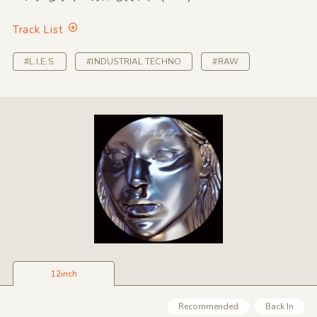
Track List
#L.I.E.S.
#INDUSTRIAL TECHNO
#RAW
12inch
Recommended
Back In