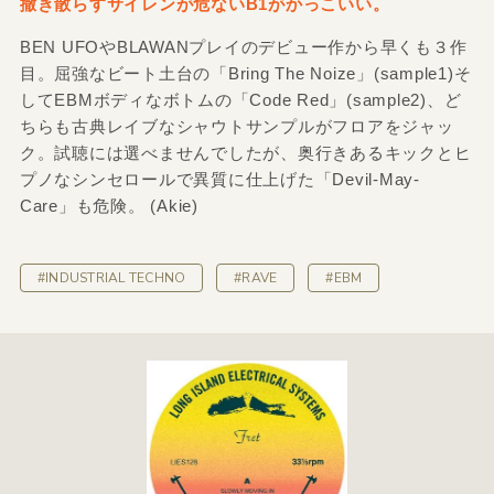
撒き散らすサイレンが危ないB1がかっこいい。
BEN UFOやBLAWANプレイのデビュー作から早くも３作
目。屈強なビート土台の「Bring The Noize」(sample1)そ
してEBMボディなボトムの「Code Red」(sample2)、ど
ちらも古典レイブなシャウトサンプルがフロアをジャッ
ク。試聴には選べませんでしたが、奥行きあるキックとヒ
プノなシンセロールで異質に仕上げた「Devil-May-
Care」も危険。 (Akie)
#INDUSTRIAL TECHNO
#RAVE
#EBM