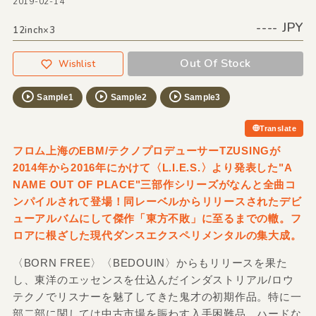
2019-02-14
---- JPY
12inch×3
Out Of Stock
Wishlist
Sample1
Sample2
Sample3
Translate
フロム上海のEBM/テクノプロデューサーTZUSINGが
2014年から2016年にかけて〈L.I.E.S.〉より発表した"A
NAME OUT OF PLACE"三部作シリーズがなんと全曲コ
ンパイルされて登場！同レーベルからリリースされたデビ
ューアルバムにして傑作「東方不敗」に至るまでの轍。フ
ロアに根ざした現代ダンスエクスペリメンタルの集大成。
〈BORN FREE〉〈BEDOUIN〉からもリリースを果た
し、東洋のエッセンスを仕込んだインダストリアル/ロウ
テクノでリスナーを魅了してきた鬼才の初期作品。特に一
部二部に関しては中古市場を賑わす入手困難品。ハードな