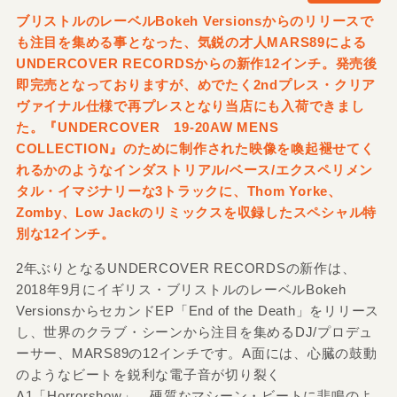
ブリストルのレーベルBokeh Versionsからのリリースで
も注目を集める事となった、気鋭の才人MARS89による
UNDERCOVER RECORDSからの新作12インチ。発売後
即完売となっておりますが、めでたく2ndプレス・クリア
ヴァイナル仕様で再プレスとなり当店にも入荷できまし
た。『UNDERCOVER 19-20AW MENS
COLLECTION』のために制作された映像を喚起褪せてく
れるかのようなインダストリアル/ベース/エクスペリメン
タル・イマジナリーな3トラックに、Thom Yorke、
Zomby、Low Jackのリミックスを収録したスペシャル特
別な12インチ。
2年ぶりとなるUNDERCOVER RECORDSの新作は、
2018年9月にイギリス・ブリストルのレーベルBokeh
VersionsからセカンドEP「End of the Death」をリリース
し、世界のクラブ・シーンから注目を集めるDJ/プロデュ
ーサー、MARS89の12インチです。A面には、心臓の鼓動
のようなビートを鋭利な電子音が切り裂く
A1「Horrorshow」、硬質なマシーン・ビートに悲鳴のよ