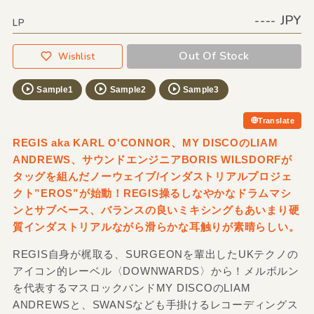
---- JPY
LP
Out Of Stock
Wishlist
Sample1
Sample2
Sample3
Translate
REGIS aka KARL O'CONNOR、MY DISCOのLIAM
ANDREWS、サウンドエンジニアBORIS WILSDORFが
タッグを組んだノーウェイブ/インダストリアルプロジェ
クト”EROS”が始動！REGIS操るしなやかなドラムマシ
ンとサブベース、バランスの良いミキシングもあいまり硬
質インダストリアルながら滑らかな耳触りが素晴らしい。
REGIS自身が梶取る、SURGEONを輩出したUKテクノの
アイコン的レーベル〈DOWNWARDS〉から！メルボルン
を代表するマスロックバンドMY DISCOのLIAM
ANDREWSと、SWANSなども手掛けるレコーディングス