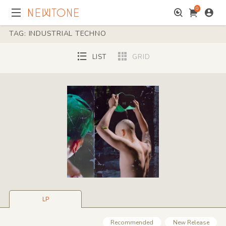
0
TAG: INDUSTRIAL TECHNO
LIST
GRID
LP
Recommended
New Release