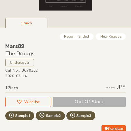
12inch
Recommended
New Release
Mars89
The Droogs
Undercover
Cat No.: UCY9Z02
2020-03-14
---- JPY
12inch
Out Of Stock
Wishlist
Sample1
Sample2
Sample3
Translate