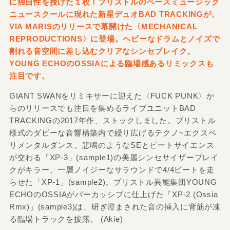
に独自性を授けた１枚！ブリストルのベースミュージック
ニュースクールに現れた新星デュオBAD TRACKINGが、
VIA MARISのリリースで幕開けた〈MECHANICAL
REPRODUCTIONS〉に登場。ヘビーなドラムとノイズで
割れる音空間に差し込むクリアなシンセブレイク。
YOUNG ECHOのOSSIAによる臨場感あるリミックスも
注目です。
GIANT SWANをリミキサーに迎えた〈FUCK PUNK〉か
らのリリースでも注目を集めるライブユニットBAD
TRACKINGの2017年作、ストックしました。ブリストル
様式のダビーな音響構築内で繰り広げるテクノ~エクスペ
リメンタルダンス。悲鳴のようなSEとビートサイエンス
が交わる「XP-3」(sample1)の美麗シンセサイザーブレイ
クがキラー。一層ノイジーなサラウンドで4/4ビートを走
らせた「XP-1」(sample2)。ブリストル異能集団YOUNG
ECHOのOSSIAがパーカッシブに仕上げた「XP-2 (Ossia
Rmx)」(sample3)は、研ぎ澄まされた音の挿入に背筋が凍
る臨場トラックを披露。 (Akie)