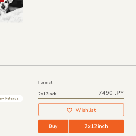
Format
7490 JPY
2x12inch
ew Release
Wishlist
2x12inch
Buy