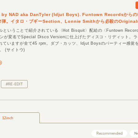
s by NAD aka DanTyler (Idjut Boys). Funtown Recordsから
2弾。イタロ・ブギーSection、Lonnie Smithから必殺のOrigina
いうことで紹介されている〈Hot Bisquit〉配給の〈Funtown Recor
ys ダンが変名でSpecial Disco Versionに仕上げたディスコ・リディット
まれていますが全て45 rpm。ダブ・カッツ、Idjut Boysのパーティー感
S。 (サイトウ)
#RE-EDIT
12inch
Recommended
N