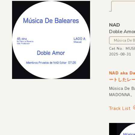
NAD
Doble Amor
Música De B
Cat No.: MUS
2025-08-31
NAD aka 
ートしたレーベ
Música De
MADONNA
Track List