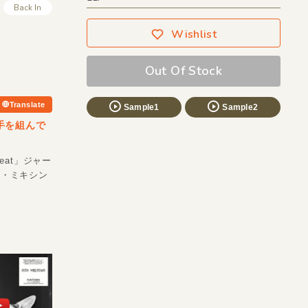
Back In
Wishlist
Out Of Stock
Translate
Sample1
Sample2
ーが手を組んで
 Beat」ジャー
ダブ・ミキシン