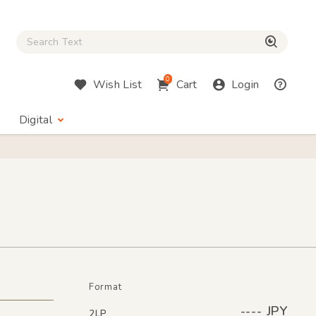
Close Search box
検索
0
Wish List
Cart
Login
Digital
Format
---- JPY
2LP