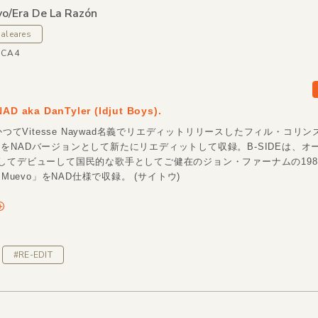
o/
Era De La Razón
aleares
ICA4
NAD aka DanTyler (Idjut Boys).
、かつてVitesse Naywad名義でリエディットリリースしたフィル・コリンズ
ing」をNADバージョンとして新たにリエディットして収録。B-SIDEは、
してデビューして国民的な歌手としてご健在のジョン・ファーナムの198
 Muevo」をNAD仕様で収録。 (サイトウ)
#RE-EDIT