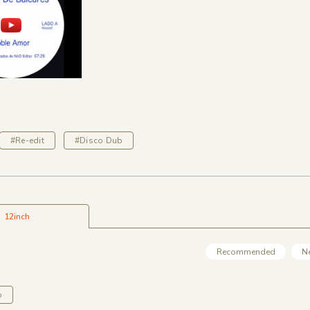
#Re-edit
#Disco Dub
12inch
Recommended
N
o