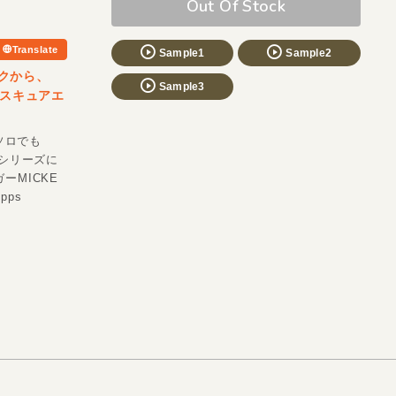
Out Of Stock
Translate
Sample1
Sample2
ロックから、
Sample3
ブスキュアエ
ソロでも
復刻シリーズに
ーMICKE
pps