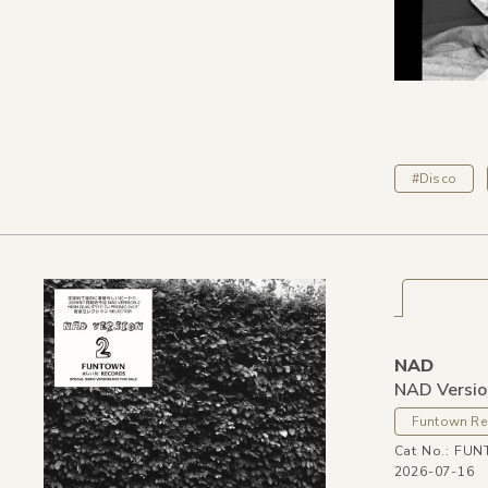
#Disco
NAD
NAD Versi
Funtown Re
Cat No.: FU
2026-07-16