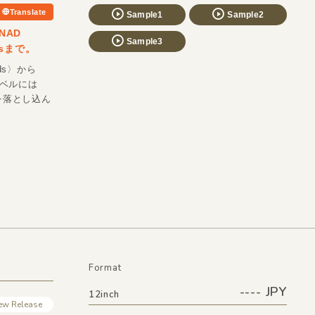
Translate
Sample1
Sample2
のNAD
Sample3
lsまで。
ds〉から
。ラベルには
覚を落とし込ん
Format
---- JPY
12inch
ew Release