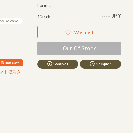
Format
---- JPY
12inch
ew Release
Wishlist
Out Of Stock
Translate
Sample1
Sample2
エディットでスタ