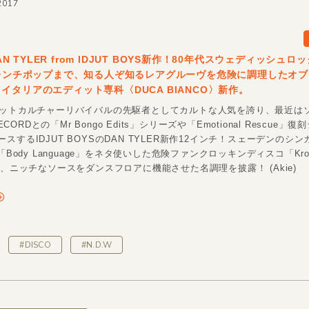
2017
 DAN TYLER from IDJUT BOYS新作！80年代スウェディッシュ
フレンチポップまで、知る人ぞ知るレアグルーヴを危険に調理したオ
イタリアのエディット専科〈DUCA BIANCO〉新作。
ィットカルチャーリバイバルの先駆者としてカルトな人気を誇り、最近は
RECORDとの「Mr Bongo Edits」シリーズや「Emotional Rescue」
スするIDJUT BOYSのDAN TYLER新作12インチ！スェーデンのシンガ
M「Body Language」をネタ使いした危険ファンクロッキンディスコ「Kro
ど、ニッチなソースをダンスフロアに機能させた名調理を披露！ (Akie)
#DISCO
#N.D.W