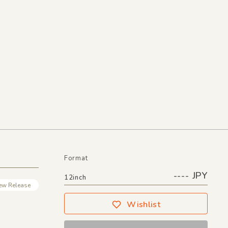
Format
---- JPY
12inch
ew Release
Wishlist