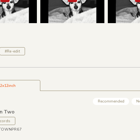
#Re-edit
2x12inch
Recommended
N
on Two
cords
NTOWNPR67