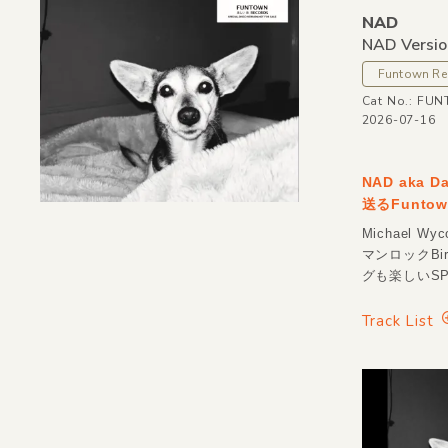
NAD
NAD Versio
Funtown Re
Cat No.: FU
2026-07-16
NAD aka 
送るFunto
Michael W
マンロックBi
グも楽しいSPE
Track List