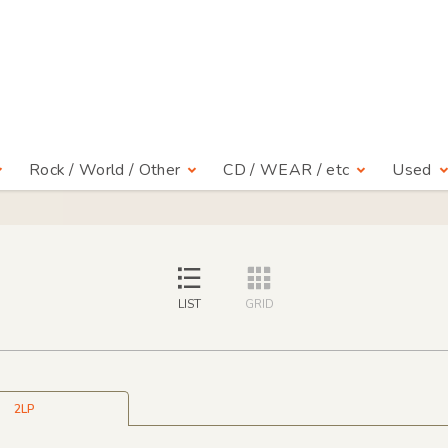
Rock / World / Other
CD / WEAR / etc
Used
LIST
GRID
2LP