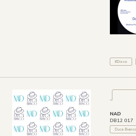
#Disco
NAD
DB12 017
Duca Bianc