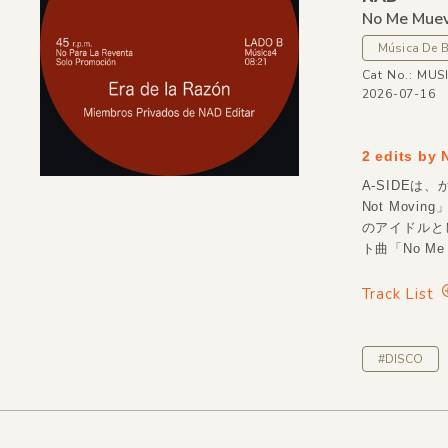
No Me Muev
Música De B
Cat No.: MUS
2026-07-16
2 edits by 
A-SIDEは
Not Mov
のアイドルと
ト曲「No Me
Track List
#DISCO