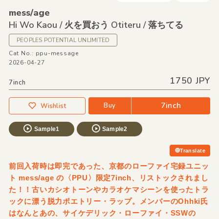
mess/
age
Hi Wo Kaou /
火を買おう Otiteru /
落ちてる
PEOPLES POTENTIAL UNLIMITED
Cat No.: ppu-message
2026-04-27
1750 JPY
7inch
7inch
Buy
Wishlist
Sample1
Sample2
Translate
前回入荷時は即完であった、京都のローファイ宅録ユニッ
ト mess/age の〈PPU〉限定7inch、リストックされまし
た！！古いカシオトーンやカラオケマシーンを使ったトラ
ックに漂う脱力ポエトリー・ラップ。メンバーのOhhki氏
はなんとあの、サイケデリック・ローファイ・SSWの