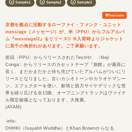
Sample1
Sample2
Sample3
Translate
京都を拠点に活動するローファイ・ファンク・ユニット
mess/age（メッセージ）が、米〈PPU〉からフルアルバ
ム『mess/age/2』をリリース!! ※入荷時よりジャケット
に若干の角折れがあります。ご了承願います。
前回〈PPU〉からリリースされた7inchや、〈Neji
Conga〉からリリースのカセットテープ『旅館』が最高に
良く、まだかまだかと待ち侘びていたアルバムがついにリ
リースとなりました。古いカシオトーンやカラオケマシー
ン、エフェクターを使い、叙情と脱力サイケデリックな世
界を繰り広げる全12曲、オープニングトラックはヴァイナ
ル限定秘蔵となっております。大推薦。
(AYAM)
-info-
OHHKI（Isayahh Wuddha）とKhan Brownからなる