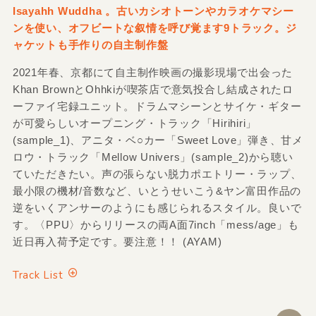
Isayahh Wuddha 。古いカシオトーンやカラオケマシー
ンを使い、オフビートな叙情を呼び覚ます9トラック。ジ
ャケットも手作りの自主制作盤
2021年春、京都にて自主制作映画の撮影現場で出会った
Khan BrownとOhhkiが喫茶店で意気投合し結成されたロ
ーファイ宅録ユニット。ドラムマシーンとサイケ・ギター
が可愛らしいオープニング・トラック「Hirihiri」
(sample_1)、アニタ・ベ○カー「Sweet Love」弾き、甘メ
ロウ・トラック「Mellow Univers」(sample_2)から聴い
ていただきたい。声の張らない脱力ポエトリー・ラップ、
最小限の機材/音数など、いとうせいこう&ヤン富田作品の
逆をいくアンサーのようにも感じられるスタイル。良いで
す。〈PPU〉からリリースの両A面7inch「mess/age」も
近日再入荷予定です。要注意！！ (AYAM)
Track List