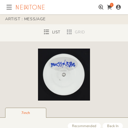
0
ARTIST : MESS/AGE
LIST
GRID
7inch
Recommended
Back In