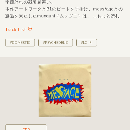
季節外れの残暑見舞い。
本作アートワークとB1のビートを手掛け、mess/ageとの
邂逅を果たしたmunguni（ムングニ）は、
...もっと読む
Track List
#DOMESTIC
#PSYCHEDELIC
#LO-FI
CDR