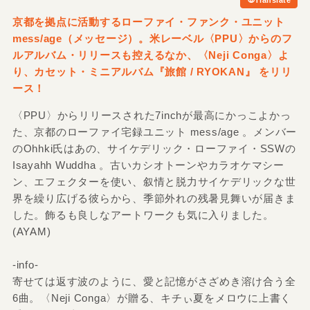
Translate
京都を拠点に活動するローファイ・ファンク・ユニット
mess/age（メッセージ）。米レーベル〈PPU〉からのフ
ルアルバム・リリースも控えるなか、〈Neji Conga〉よ
り、カセット・ミニアルバム『旅館 / RYOKAN』 をリリ
ース！
〈PPU〉からリリースされた7inchが最高にかっこよかっ
た、京都のローファイ宅録ユニット mess/age 。メンバー
のOhhki氏はあの、サイケデリック・ローファイ・SSWの
Isayahh Wuddha 。古いカシオトーンやカラオケマシー
ン、エフェクターを使い、叙情と脱力サイケデリックな世
界を繰り広げる彼らから、季節外れの残暑見舞いが届きま
した。飾るも良しなアートワークも気に入りました。
(AYAM)
-info-
寄せては返す波のように、愛と記憶がさざめき溶け合う全
6曲。〈Neji Conga〉が贈る、キチぃ夏をメロウに上書く