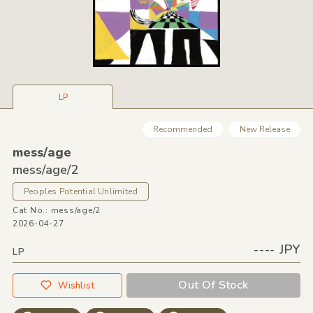
LP
Recommended
New Release
mess/
age
mess/
age/
2
Peoples Potential Unlimited
Cat No.: mess/age/2
2026-04-27
---- JPY
LP
Out Of Stock
Wishlist