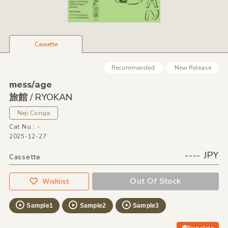
Cassette
Recommended
New Release
mess/
age
旅館 /
RYOKAN
Neji Conga
Cat No.: -
2025-12-27
---- JPY
Cassette
Out Of Stock
Wishlist
Sample1
Sample2
Sample3