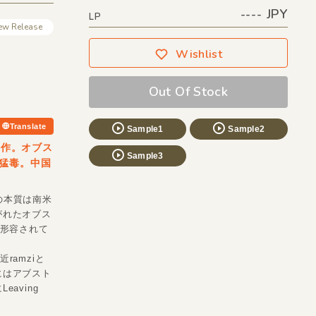
---- JPY
LP
ew Release
Wishlist
Out Of Stock
Translate
Sample1
Sample2
の新作。オブス
Sample3
猛毒。中国
プの本質は南米
がれたオブス
も形容されて
amziと
にはアブスト
aving