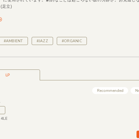
(足立)
#AMBIENT
#JAZZ
#ORGANIC
LP
Recommended
N
l
n
14LE