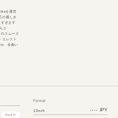
hikaを運営
応の麗しき
ィすぎます
なんと
ムとのスムーズ
ン・エレクト
ho、全曲い
Format
---- JPY
12inch
Back In