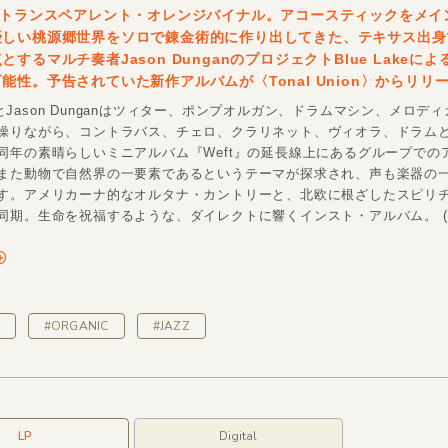
のトランスペアレント・オレンジバイナル。アコースティックをメイ
優しい桃源郷世界をソロで錬金術的に作り出してきた、テキサス出身
するマルチ奏者Jason DunganのプロジェクトBlue Lakeに
能性。予告されていた新作アルバムが〈Tonal Union〉からリリ
keことJason Dunganはツィター、ポンプオルガン、ドラムマシン、メロデ
操りながら、コントラバス、チェロ、クラリネット、ヴィオラ、ドラム
同年の素晴らしいミニアルバム『Weft』の延長線上にあるグループでの
また動物で自然界の一要素であるというテーマが探求され、声も楽器の
す。アメリカーナ的なオルタナ・カントリーと、北欧に根ざしたスピリ
同期。生命を祝福するような、ダイレクトに響くインスト・アルバム。 (
#ORGANIC
#JAZZ
LP
Digital