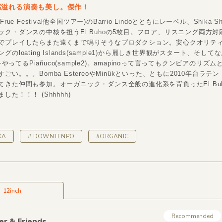
感溢れる演奏も美し。傑作！
rue Festival他全国ツアー)のBarrio Lindoとともにレーベル、Shika S
ック・ダンスの中核を担うEl Buhoの5枚目。フロア、リスニング両方対
でプレイしたらまた遠くまで鳴りそうなプロダクション。安心クオリテ
のloating Islands(sample1)から麗しき世界観がスタート、そして
！をやってるPiañuco(sample2)。amapinoって言ってもクンビアのリズ
ごい。。。Bomba EstereoやMinükといった、ともに2010年台ラテ
てきた仲間も参加。オーガニック・ダンス全般の進化系を背負ったEl Bu
した！！！ (Shhhhh)
KA
# DOWNTENPO
#ORGANIC
12inch
Recommended
er &
Friends