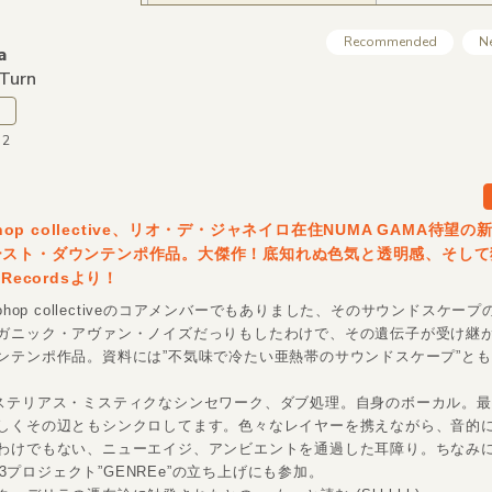
Recommended
N
a
 Turn
32
oohop collective、リオ・デ・ジャネイロ在住NUMA GAMA待望
ースト・ダウンテンポ作品。大傑作！底知れぬ色気と透明感、そして
Recordsより！
oohop collectiveのコアメンバーでもありました、そのサウンドスケー
ガニック・アヴァン・ノイズだっりもしたわけで、その遺伝子が受け継
ンテンポ作品。資料には”不気味で冷たい亜熱帯のサウンドスケープ”と
ステリアス・ミスティクなシンセワーク、ダブ処理。自身のボーカル。最近r
しくその辺ともシンクロしてます。色々なレイヤーを携えながら、音的
わけでもない、ニューエイジ、アンビエントを通過した耳障り。ちなみにLe
web3プロジェクト”GENREe”の立ち上げにも参加。