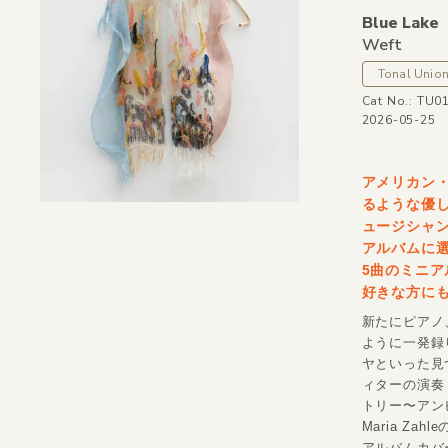
Blue Lake
Weft
Tonal Unio
Cat No.: TU0
2026-05-25
アメリカン
るような優
ュージシャンJ
アルバムに選出
5曲のミニア
好きな方に
新たにピアノ
ように一発録
ヤといった見
ィターの演奏
トリー〜アン
Maria Z
アルバムカバ