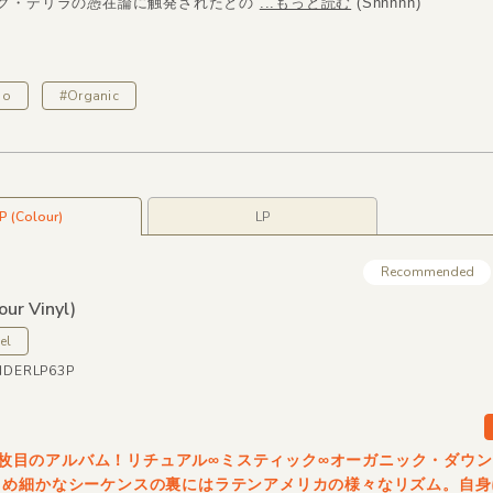
ク・デリラの憑在論に触発されたとの
...もっと読む
(Shhhhh)
po
#Organic
P (Colour)
LP
Recommended
our Vinyl)
el
NDERLP63P
oの5枚目のアルバム！リチュアル∞ミスティック∞オーガニック・ダウ
きめ細かなシーケンスの裏にはラテンアメリカの様々なリズム。自身