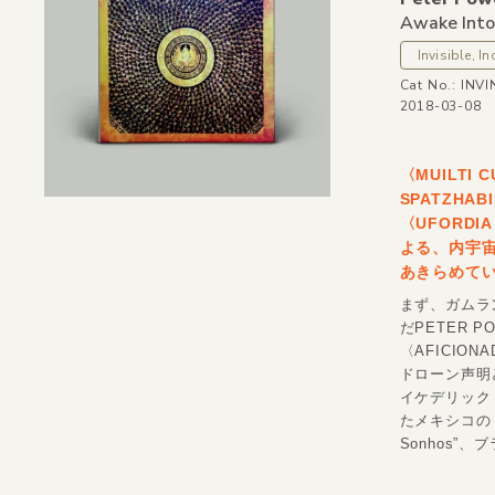
Awake Into 
Invisible, In
Cat No.: INV
2018-03-08
〈MUILTI
SPATZHA
〈UFORD
よる、内宇
あきらめて
まず、ガムラ
だPETER P
〈AFICIO
ドローン声明
イケデリック・リ
たメキシコのト
Sonhos”