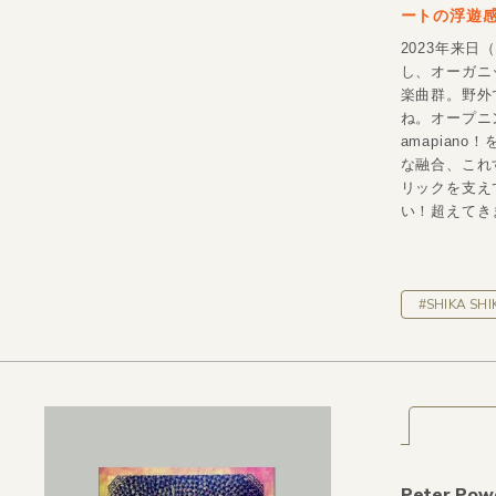
ートの浮遊
2023年来日（F
し、オーガニ
楽曲群。野外
ね。オープニング
amapiano
な融合、これす
リックを支え
い！超えてきま
#SHIKA SHI
Peter Pow