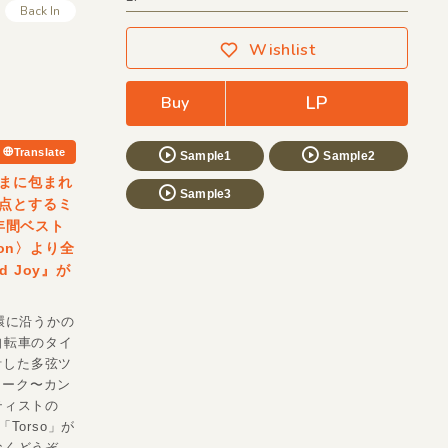
Back In
Wishlist
LP
Buy
Translate
Sample1
Sample2
まに包まれ
Sample3
点とするミ
で年間ベスト
ion〉より全
 Joy』が
環に沿うかの
自転車のタイ
計した多弦ツ
ォーク〜カン
ティストの
Torso」が
なくどうぞ。