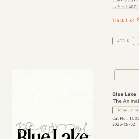
...もっと読む
Track List
#FOLK
Blue Lake
The Anima
Tonal Unio
Cat No.: TU0
2026-05-02