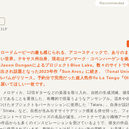
Recommended
n
11LP
・ロードムービーの趣も感じられる、アコースティックで、ありのま
しい世界。テキサス州出身、現在はデンマーク・コペンハーゲンを拠
ason DunganによるプロジェクトBlue Lake。数々のサイト
され話題となった2023年作『Sun Arcs』に続き、〈Tonal Un
ルバムがリリース。予約分で完売だった超人気作Yo La Tengo『Old
も届いてほしい一枚です。
、メロディカ、12弦ギターなどの楽器を取り入れ、自然の生成消滅、循
りであることを重視した、有機的で揺蕩うようなアンサンブル。流木や
つけたオブジェクトをパーカッションに使用した「Tatara」。自身が設
「Strata」など。自然が生み出すサイケデリック感覚も併せ持った、フ
ビエント〜ドローン〜ジャズの名品が誕生。パートナーであり織物アー
ahleの作品からも多くのインスピレーションを受けているようで、彼女の作品「
ーに使用されています。劇的なことは起こらない故の芳醇さ。お見逃し