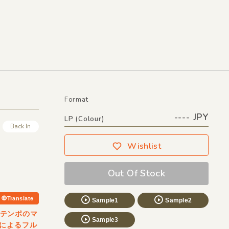
Format
---- JPY
LP (Colour)
Back In
Wishlist
Out Of Stock
Translate
Sample1
Sample2
ンテンポのマ
Sample3
によるフル