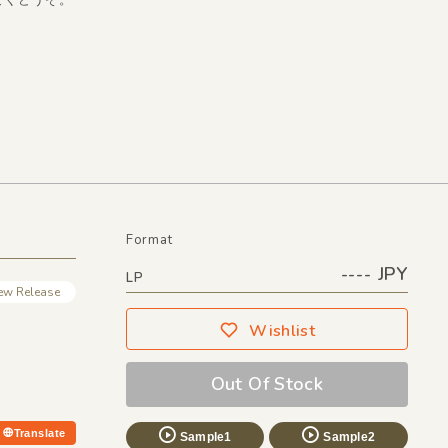
Format
---- JPY
LP
ew Release
Wishlist
Out Of Stock
Translate
Sample1
Sample2