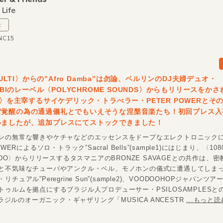
Life
c
INC15
 CULTI〉からの”Afro Damba”は勿論、ベルリンのDJ夫婦デュオ・
BIBIのレーベル〈POLYCHROME SOUNDS〉からもリリースをか
IA〉を主宰するサイケデリック・トラべラー・PETER POWERとそ
宙覚醒の為の通過儀礼とでもいえそうな涅槃音楽たち！初回プレス入
いましたが、追加プレスにてストックできました！
ンの無常な響きやケチャなどのエッセンスをドープなエレクトロニック
OWERによるソロ・トラック”Sacral Bells”(sample1)にはじまり、〈10
NADO〉からリリースするタスマニアのBRONZE SAVAGEとの共作は、
と不気味なチューバやアンクル・ベル、モノホンの儀式に遭遇してしま
チュアル”Peregrine Sun”(sample2)、VOODOOHOPジャパンツ
ゥルムを拠点にするブラジル人プロデューサー・PSILOSAMPLESとの”E
、ブラジルのオーガニック・ギャザリング「MUSICA ANCESTR
...もっと読