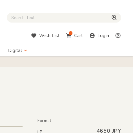
Close Search box
検索
0
Wish List
Cart
Login
Digital
Format
4650 JPY
LP