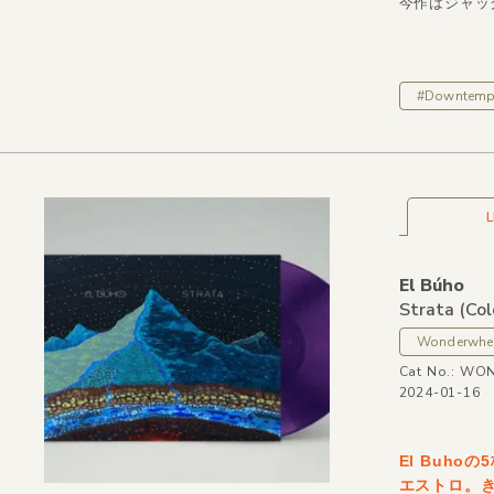
今作はジャッ
#Downtem
L
El Búho
Strata
(Col
Wonderwhe
Cat No.: WO
2024-01-16
El Buh
エストロ。