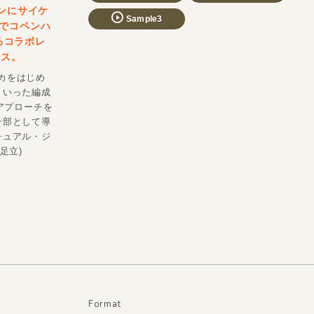
ンにサイケ
Sample3
でコペンハ
よるコラボレ
ース。
ィカをはじめ
といった編成
アプローチを
一部として導
チュアル・ジ
足立)
Format