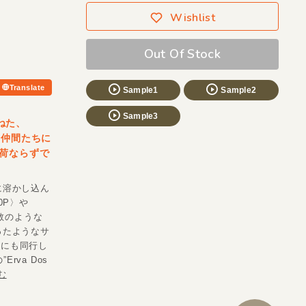
Wishlist
Out Of Stock
Translate
Sample1
Sample2
Sample3
さねた、
の仲間たちに
荷ならずで
に溶かし込ん
80P〉や
密教のような
ったようなサ
アーにも同行し
rva Dos
む