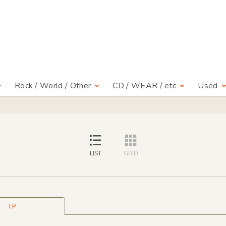
Rock / World / Other
CD / WEAR / etc
Used
LIST
GRID
LP