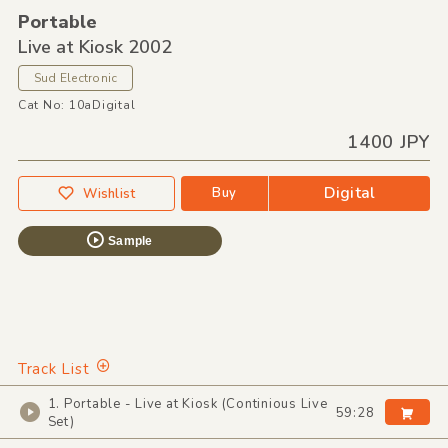
Portable
Live at Kiosk 2002
Sud Electronic
Cat No: 10aDigital
1400 JPY
Digital
Buy
Wishlist
Sample
Track List
1. Portable - Live at Kiosk (Continious Live
59:28
Set)