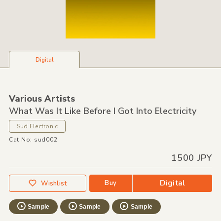
Digital
Various Artists
What Was It Like Before I Got Into Electricity
Sud Electronic
Cat No: sud002
1500 JPY
Digital
Buy
Wishlist
Sample
Sample
Sample