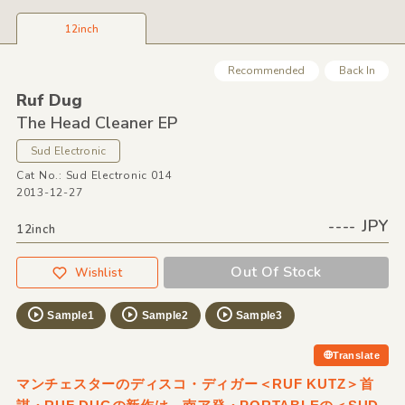
12inch
Recommended
Back In
Ruf Dug
The Head Cleaner EP
Sud Electronic
Cat No.: Sud Electronic 014
2013-12-27
---- JPY
12inch
Out Of Stock
Wishlist
Sample1
Sample2
Sample3
Translate
マンチェスターのディスコ・ディガー＜RUF KUTZ＞首