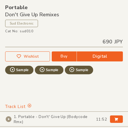
Portable
Don't Give Up Remixes
Sud Electronic
Cat No: sud010
690 JPY
Digital
Buy
Wishlist
Sample
Sample
Sample
Track List
1. Portable - Don't' Give Up (Bodycode
11:52
Rmx)