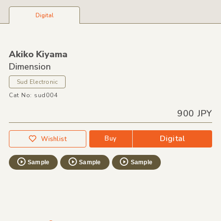
Digital
Akiko Kiyama
Dimension
Sud Electronic
Cat No: sud004
900 JPY
Digital
Buy
Wishlist
Sample
Sample
Sample