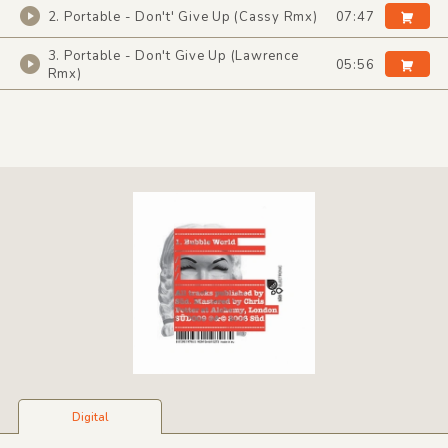
2. Portable - Don't' Give Up (Cassy Rmx)
07:47
3. Portable - Don't Give Up (Lawrence
05:56
Rmx)
Digital