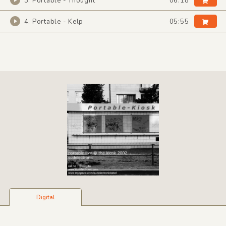
3. Portable - Thought
06:18
4. Portable - Kelp
05:55
Digital