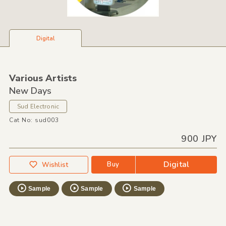
Digital
Various Artists
New Days
Sud Electronic
Cat No: sud003
900 JPY
Digital
Buy
Wishlist
Sample
Sample
Sample