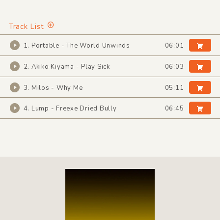
Track List
1. Portable - The World Unwinds
06:01
2. Akiko Kiyama - Play Sick
06:03
3. Milos - Why Me
05:11
4. Lump - Freexe Dried Bully
06:45