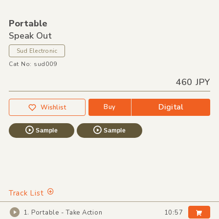
Portable
Speak Out
Sud Electronic
Cat No: sud009
460 JPY
Digital
Buy
Wishlist
Sample
Sample
Track List
1. Portable - Take Action
10:57