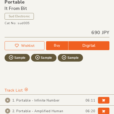
Portable
It From Bit
Sud Electronic
Cat No: sud005
690 JPY
Digital
Buy
Wishlist
Sample
Sample
Sample
Track List
1. Portable - Infinite Number
06:11
2. Portable - Amplified Human
06:20