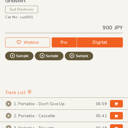
Gridshift
Sud Electronic
Cat No: sud001
900 JPY
Digital
Buy
Wishlist
Sample
Sample
Sample
Track List
1. Portable - Don't Give Up
06:09
2. Portable - Cassette
05:41