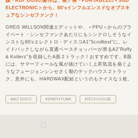
謀・RUF DUGの新作は、南ア発・PORTABLEの＜SUD
ELECTRONIC＞から、80'sインフルエンスドなオブスキ
ュアなシンセファンク！
GREG WILLSON関連エディットや、＜PPU＞からのプラ
イベート・シンセファンクあたりにもシンクロしそうなイ
ンストな80'sエレクトロ・ディスコA1"Scrolltext"に、レ
イドバックしながら直通ベースチョッパーが滑るA2"Ruffy
& Kotterz"を収録したA面２トラック！おすすめです。B面
には、サマーフィールな風が抜けていく上昇気流を扇ぐよ
うなフュージョンシンセさく裂のテックハウス２トラッ
ク。意外にも、HARDWAX配給というのもナイスな１枚。
#ALT DISCO
#SYNTH FUNK
#TECH HOUSE