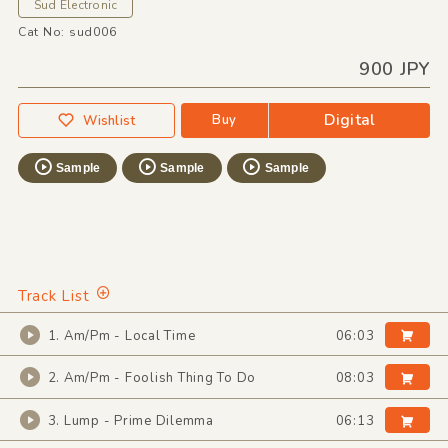
Sud Electronic
Cat No: sud006
900 JPY
Digital
Buy
Wishlist
Sample
Sample
Sample
Track List
1. Am/Pm - Local Time
06:03
2. Am/Pm - Foolish Thing To Do
08:03
3. Lump - Prime Dilemma
06:13