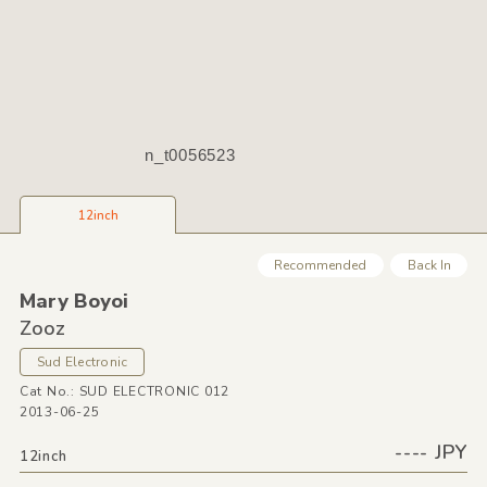
n_t0056523
12inch
Recommended
Back In
Mary Boyoi
Zooz
Sud Electronic
Cat No.: SUD ELECTRONIC 012
2013-06-25
---- JPY
12inch