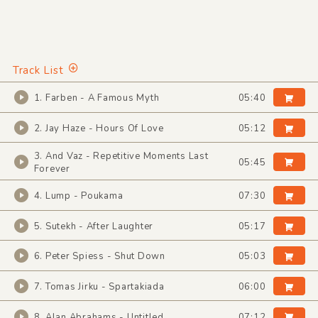
Track List
1. Farben - A Famous Myth
05:40
2. Jay Haze - Hours Of Love
05:12
3. And Vaz - Repetitive Moments Last
05:45
Forever
4. Lump - Poukama
07:30
5. Sutekh - After Laughter
05:17
6. Peter Spiess - Shut Down
05:03
7. Tomas Jirku - Spartakiada
06:00
8. Alan Abrahams - Untitled
07:12