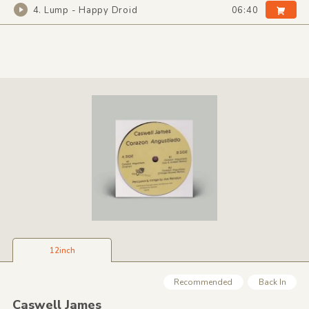
4. Lump - Happy Droid
06:40
12inch
Recommended
Back In
Caswell James