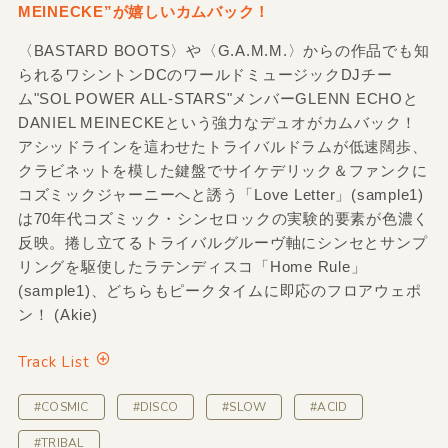
MEINECKE”が嬉しいカムバック！
〈BASTARD BOOTS〉や〈G.A.M.M.〉からの作品でも知
られるワシントンDCのワールドミュージックDJチー
ム"SOL POWER ALL-STARS"メンバーGLENN ECHOと
DANIEL MEINECKEという強力なデュオがカムバック！
アシッドラインを這わせたトライバルドラムが低速闊歩、
クラビネットを模した鍵盤でサイケデリック＆ファンクに
コズミックジャーニーへと誘う「Love Letter」(sample1)
は70年代コズミック・シンセロックの実験的要素が色濃く
反映。捲し立てるトライバルグルーヴ軸にシンセとサンプ
リングを駆使したラテンディスコ「Home Rule」
(sample1)、どちらもピークタイムに即応のフロアウェポ
ン！ (Akie)
Track List
#COSMIC
#DISCO
#SLOW
#ACID
#TRIBAL