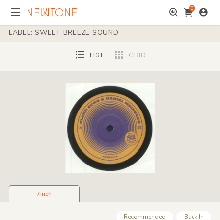
0
LABEL: SWEET BREEZE SOUND
LIST
GRID
7inch
Recommended
Back In