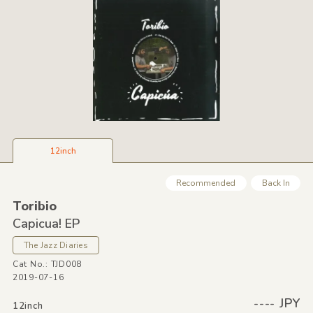
12inch
Recommended
Back In
Toribio
Capicua! EP
The Jazz Diaries
Cat No.: TJD008
2019-07-16
---- JPY
12inch