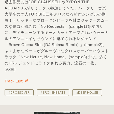
過去作品にはJOE CLAUSSELLやBYRON THE
AQUARIUSがリミックス参加してきた、バークリー音楽
大学卒の才人TORIBIO三年ぶりとなる新作シングルが到
着！トリッキーなブロークンビーツを軸にジャジースムー
スな鍵盤が流こむ「No Requests」(sample1)を皮切り
に、ディチューンするキーとカットアップされたヴォーカ
ルのアンニュイなサウンドに魅了されるレジェンド
「Brown Cocoa Skin (DJ Spinna Remix) 」(sample2)、
ふくよかなベースがグルーヴィなクロスオーバーハウスト
ラック「New House, New Home」(sample3)まで。多く
のUSレジェンドにライクされる実力、流石の一枚。
(Akie)
Track List
#CROSSOVER
#BROKENBEATS
#DEEP HOUSE