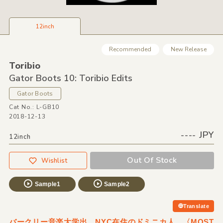
12inch
Recommended
New Release
Toribio
Gator Boots 10: Toribio Edits
Gator Boots
Cat No.: L-GB10
2018-12-13
---- JPY
12inch
Out Of Stock
Wishlist
Sample1
Sample2
Translate
バークリー音楽大学出、NYC在住のドミニカ人。〈MOST