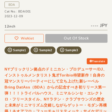
BDA
Cat No.: BDA001
2023-12-09
---- JPY
12inch
Out Of Stock
Wishlist
Sample1
Sample2
Sample3
Translate
NYブリックリン拠点のドミニカン・プロデューサー/DJ、
インストゥルメンタリスト鬼才Toribio待望新作！自身の
冠マンスリーパーティーにして立ち上げた新レーベル
Bring DatAss（BDA）からの記念すべき初リリース第一
弾！！！トライバルハウス、ミニマルシンセ・エレクト
ロ・フリースタイル、NYラテン・クラブサウンズの歴史
と未来がミニマリズム交錯しながらゲットー・モダン再構
築！ネオアフロ・フューチャリスティック・サイケデリッ