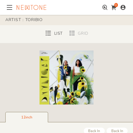
0
ARTIST : TORIBIO
LIST
GRID
12inch
Back In
Back In