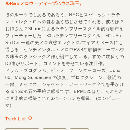
ルR&Bメロウ・ディープハウス珠玉。
彼のルーツでもあるであろう、NYCヒスパニック・ラテ
ン・エレクトロへの愛を強く感じさせてくれる、彼の妹？
お姉さん？Sharinによるラテンフリースタイル的な歌声を
フィーチャーした、80’sラテンフリースタイル、90’s So
So Def 一連の美メロ哀愁エレクトロ/マイアミベースにも
通じる、センチメンタル・メロウR&Bな歌物ディープハウ
ス珠玉のクラシック名作が誕生している。すでに数多くの
DJ達がサポート、コメントを寄せている注目作。
ドラム・プログラム、ピアノ、フェンダーローズ、Juno
60、Moog Subsequentの演奏、プロダクション、歌詞の
一部、ミックス、ジャケット・アートワーク全てを手がけ
るToribio流石の手腕に感服です。BPM125ほど、それぞれ
に音楽的に構築された3バージョンを収録。 (コンピュー
マ)
Track List