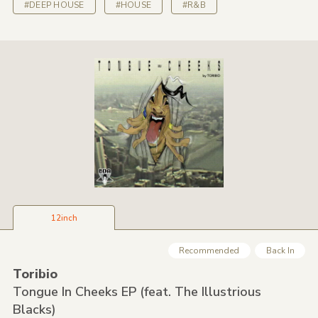
#DEEP HOUSE
#HOUSE
#R&B
12inch
Recommended
Back In
Toribio
Tongue In Cheeks EP
(feat. The Illustrious
Blacks)