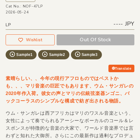
Cat No.: NOF-47LP
2026-05-24
---- JPY
LP
Out Of Stock
Wishlist
Sample1
Sample2
Sample3
Translate
素晴らしい、、今年の現行アフロものではベストか
も、、、マリ音楽の巨匠でもあります、ウム・サンガレの
2020年作入荷。彼女の声とマリの伝統弦楽器ンゴニ、バ
ックコーラスのシンプルな構成で紡ぎ出される物語。
ウム・サンガレは西アフリカはマリのワスル音楽という、
女性によって奏でられるアーシーなボーカルのコール＆レ
スポンスが特徴的な音楽の大家で、ワールド音楽界では言
わずと知れた大御所。さらにこの最新作は過剰なプロデュ