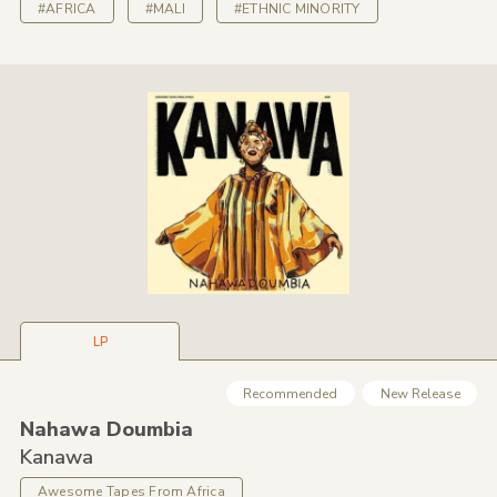
#AFRICA
#MALI
#ETHNIC MINORITY
LP
Recommended
New Release
Nahawa Doumbia
Kanawa
Awesome Tapes From Africa