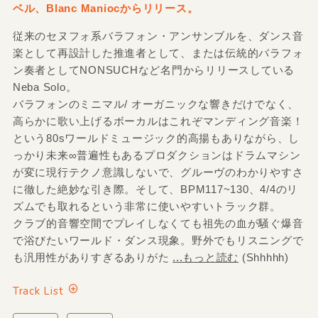
ベル、Blanc Maniocからリリース。
従来のセヌフォ系バラフォン・アンサンブルを、ダンス音
楽として再設計した推進者として、または伝統的バラフォ
ン奏者としてNONSUCHなど名門からリリースしている
Neba Solo。
バラフォンのミニマル/ オーガニックな響きだけでなく、
高らかに歌い上げるボーカルはこれぞマンディング音楽！
という80sワールドミュージック的高揚もありながら、し
っかり未来∞普遍性もあるプロダクションはドラムマシン
が変に現行テクノ意識しないで、グルーヴのわかりやすさ
に徹した絶妙な引き際。そして、BPM117~130、4/4のリ
ズムでも取れるという非常に使いやすいトラック群。
クラブ的音響空間でプレイしなくても祖先の血が騒ぐ爆音
で浴びたいワールド・ダンス現象。野外でもリスニングで
も汎用性がありすぎるありがた
...もっと読む
(Shhhhh)
Track List