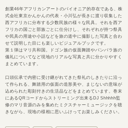
創業46年アフリカンアートのパイオニア的存在である、株
式会社東京かんかんの代表・小川弘が長きに渡り収集した
西アフリカに分布する少数民族の様々な民具。それを西ア
フリカの国ごと部族ごとに仕分けし、それぞれが持つ祭具
や民具の用途や小話などを旅の道中に撮影した写真と合わ
せて説明した目にも楽しいビジュアルブックです。
第１弾はマリ共和国。ドゴン族の仮面舞踏やバンバラ族の
儀礼についてなど現地のリアルな写真と共に分かりやすく
まとめています。
口頭伝承で内密に受け継がれてきた祭礼のしきたりに沿っ
て作られる、舞踏用の仮面の造形美や、まじないの意味が
込められた彫刻付きの生活品などをまとめています。巻末
にあるQRコードからストリーミング出来るDJ Shhhhh監
修のマリ音源のみを集めたミクスチャーミュージックを聴
きながら、現地の様相に思いふけってお楽しみください。