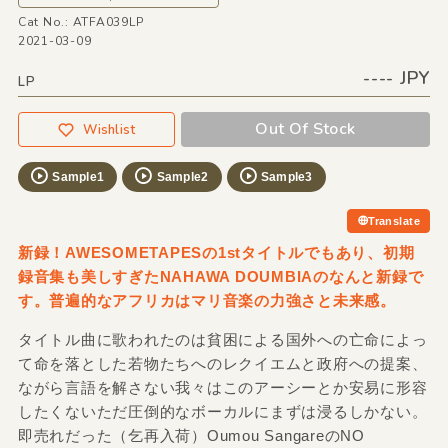
Cat No.: ATFA039LP
2021-03-09
---- JPY
LP
Out Of Stock
Wishlist
Sample1
Sample2
Sample3
Translate
新録！AWESOMETAPESの1stタイトルでもあり、初期
録音集も美しすぎたNAHAWA DOUMBIAのなんと新録で
す。普遍的なアフリカはマリ音楽の力強さと未来感。
タイトル曲に歌われたのは貧困による国外への亡命によっ
て命を落とした若物たちへのレクイエムと政府への提案、
ながら言語を解さない我々はこのアーシーとか安易に形容
したくないただ圧倒的なボーカルにまずは浸るしかない。
即売れだった（乞再入荷）Oumou SangareのNO