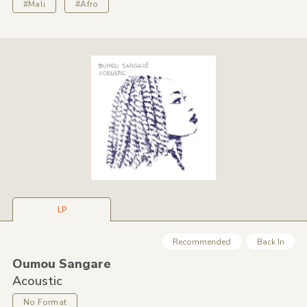
#Mali
#Afro
LP
Recommended
Back In
Oumou Sangare
Acoustic
No Format