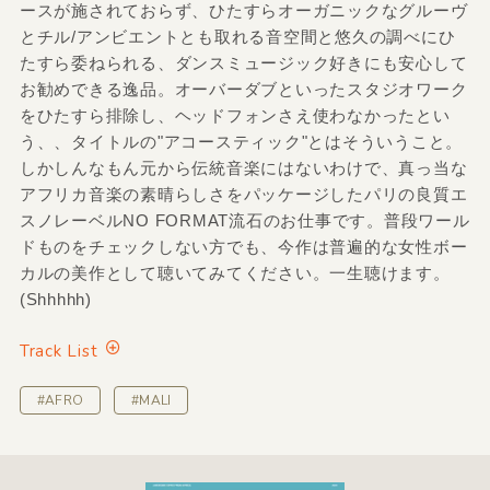
ースが施されておらず、ひたすらオーガニックなグルーヴ
とチル/アンビエントとも取れる音空間と悠久の調べにひ
たすら委ねられる、ダンスミュージック好きにも安心して
お勧めできる逸品。オーバーダブといったスタジオワーク
をひたすら排除し、ヘッドフォンさえ使わなかったとい
う、、タイトルの"アコースティック"とはそういうこと。
しかしんなもん元から伝統音楽にはないわけで、真っ当な
アフリカ音楽の素晴らしさをパッケージしたパリの良質エ
スノレーベルNO FORMAT流石のお仕事です。普段ワール
ドものをチェックしない方でも、今作は普遍的な女性ボー
カルの美作として聴いてみてください。一生聴けます。
(Shhhhh)
Track List
#AFRO
#MALI