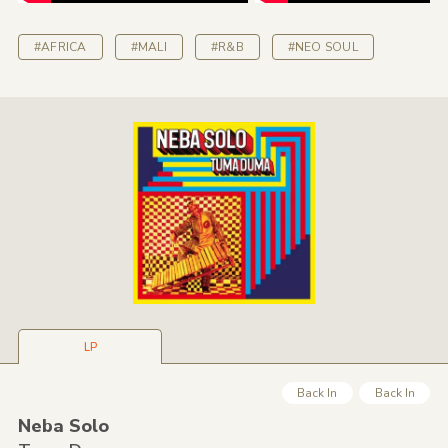
#AFRICA
#MALI
#R&B
#NEO SOUL
LP
Back In
Back In
Neba Solo