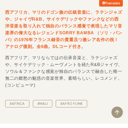
Translate
西アフリカ、マリのドゴン族の伝統音楽に、ラテンジャズ
や、ジャイヴR&B、サイケデリックやファンクなどの西
洋音楽を取り入れて独自のバランス感覚で表現したマリ音
楽界の偉大なるレジェンドSORRY BAMBA （ソリ・バン
バ）の1976年フランス録音の貴重且つ激レア名作の祝！
アナログ復刻。全6曲。DLコード付き。
西アフリア、マリならではの伝承音楽と、ラテンジャズ
や、サイケデリック・ムーヴメントを経たR&Bジャイヴ、
ソウル＆ファンクな感覚が独自のバランスで融合した唯一
無二の郷愁の魅惑の音楽世界。素晴らしい。レコメンド。
(コンピューマ)
#AFRICA
#MALI
#AFRO FUNK
ペ