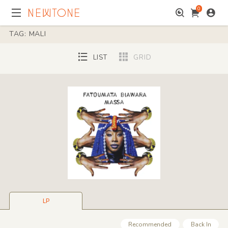
0
TAG: MALI
LIST
GRID
LP
Recommended
Back In