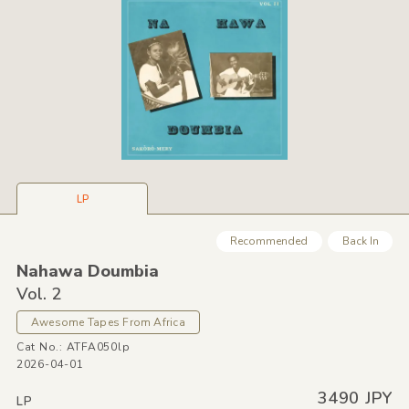
LP
Recommended
Back In
Nahawa Doumbia
Vol. 2
Awesome Tapes From Africa
Cat No.: ATFA050lp
2026-04-01
3490 JPY
LP