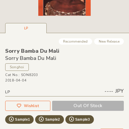
LP
Recommended
New Release
Sorry Bamba Du Mali
Sorry Bamba Du Mali
Songhoi
Cat No.: SON8203
2018-04-04
---- JPY
LP
Out Of Stock
Wishlist
Sample1
Sample2
Sample3