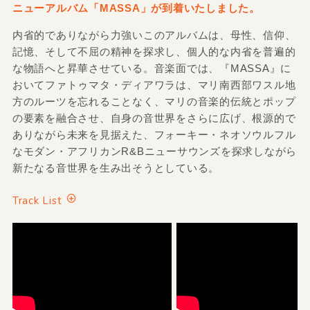
ニューアルバム「MASSA」が到着いたしました。
内省的でありながら力強いこのアルバムは、母性、信仰、
記憶、そして不屈の精神を探求し、個人的な内省を普遍的
な物語へと昇華させている。音楽面では、『MASSA』に
おいてファトゥマタ・ディアワラは、マリ南西部ワスル地
方のルーツを忘れることなく、マリの音楽的伝統とポップ
の要素を融合させ、自身の音世界をさらに広げ、根源的で
ありながら未来を見据えた、フォーキー・ネオソウルフル
なモダン・アフリカンR&Bニューサウンズを探求しながら
新たなる音世界を生み出そうとしている。
Track List