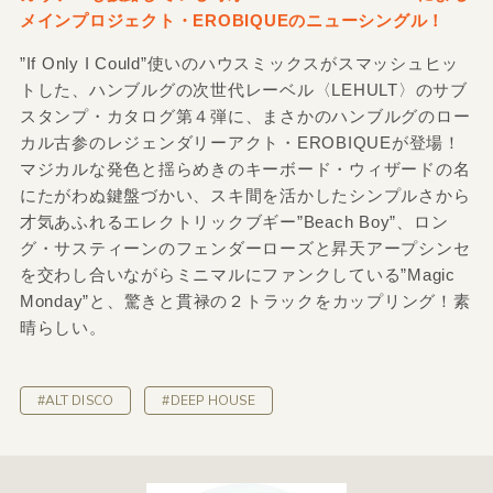
メインプロジェクト・EROBIQUEのニューシングル！
”If Only I Could”使いのハウスミックスがスマッシュヒッ
トした、ハンブルグの次世代レーベル〈LEHULT〉のサブ
スタンプ・カタログ第４弾に、まさかのハンブルグのロー
カル古参のレジェンダリーアクト・EROBIQUEが登場！
マジカルな発色と揺らめきのキーボード・ウィザードの名
にたがわぬ鍵盤づかい、スキ間を活かしたシンプルさから
才気あふれるエレクトリックブギー”Beach Boy”、ロン
グ・サスティーンのフェンダーローズと昇天アープシンセ
を交わし合いながらミニマルにファンクしている”Magic
Monday”と、驚きと貫禄の２トラックをカップリング！素
晴らしい。
#ALT DISCO
#DEEP HOUSE