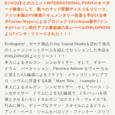
DJ KOZEとのユニットINTERNATIONAL PONYのキーボ
ード奏者にして、数々のマッド変態ディスコをリリース、
ドイツ本国のTV映画ドキュメンタリー音楽も手がける奇
才Carten MeyerによるプロジェクトErobique新作7イン
チがベルリン現行アフロ最前線の名レーベルPHILOPHON
より7インチ・リリースされた！！！
Erobiqueが、ガーナ拠点のJoy Sound Studioを訪れて地元
のミュージシャンとチームを組んでセッションした作品を
PHILOPHONよりリリース！！！
本人によるオルガン、シンセサイザー、そして、ギター、
ドラム、パーカッション、Florence Adooni をヴォーカル
に迎えた4人編成によるフラフラ・メランコリックにアフ
ロ・ソウルに浮遊するA面「Mam Tola」（sample１）、
本人によるオルガン、シンセサイザー、そしてベース・シ
ンセサイザー、ドラムによる3人編成で、J.S.バッハを彷
彿とさせるハモンドオルガン "エクストラ・ヴォイス "を
巧みに操り、ディープなクマシ・スタイルによるドラム・
アンド・ベース・ジャムをバロック・ファンキー・スリリ