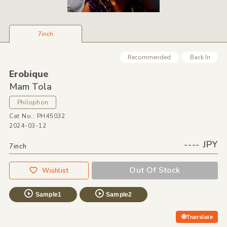
7inch
Recommended
Back In
Erobique
Mam Tola
Philophon
Cat No.: PH45032
2024-03-12
---- JPY
7inch
Out Of Stock
Wishlist
Sample1
Sample2
Translate