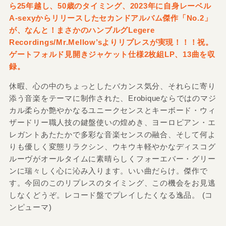
ら25年越し、50歳のタイミング、2023年に自身レーベル
A-sexyからリリースしたセカンドアルバム傑作「No.2」
が、なんと！まさかのハンブルグLegere
Recordings/Mr.Mellow’sよりリプレスが実現！！！祝。
ゲートフォルド見開きジャケット仕様2枚組LP、13曲を収
録。
休暇、心の中のちょっとしたバカンス気分、それらに寄り
添う音楽をテーマに制作された、Erobiqueならではのマジ
カル柔らか艶やかなるユニークセンスとキーボード・ウィ
ザードリー職人技の鍵盤使いの煌めき、ヨーロピアン・エ
レガントあたたかで多彩な音楽センスの融合、そして何よ
りも優しく変態リラクシン、ウキウキ軽やかなディスコグ
ルーヴがオールタイムに素晴らしくフォーエバー・グリー
ンに瑞々しく心に沁み入ります。いい曲だらけ。傑作で
す。今回のこのリプレスのタイミング、この機会をお見逃
しなくどうぞ。レコード盤でプレイしたくなる逸品。 (コ
ンピューマ)