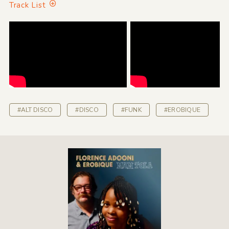
Track List
#ALT DISCO
#DISCO
#FUNK
#EROBIQUE