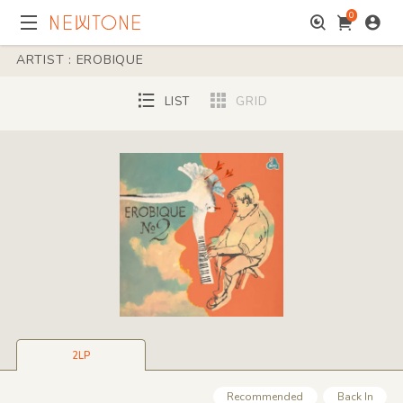
0
ARTIST : EROBIQUE
LIST
GRID
2LP
Recommended
Back In