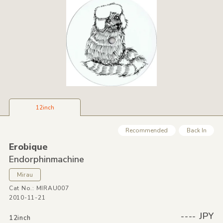
12inch
Recommended
Back In
Erobique
Endorphinmachine
Mirau
Cat No.: MIRAU007
2010-11-21
---- JPY
12inch