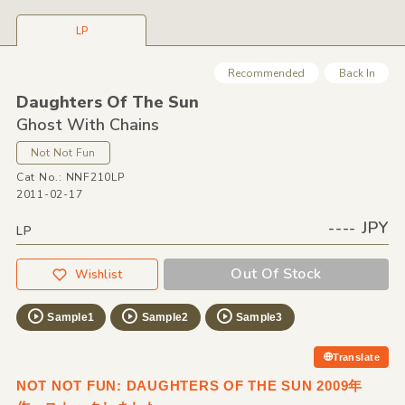
LP
Recommended
Back In
Daughters Of The Sun
Ghost With Chains
Not Not Fun
Cat No.: NNF210LP
2011-02-17
---- JPY
LP
Out Of Stock
Wishlist
Sample1
Sample2
Sample3
Translate
NOT NOT FUN: DAUGHTERS OF THE SUN 2009年