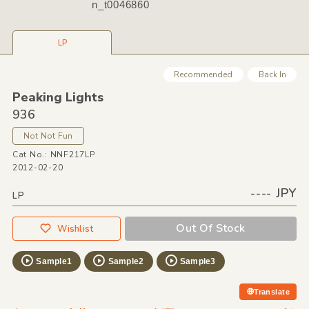
n_t0046860
LP
Recommended
Back In
Peaking Lights
936
Not Not Fun
Cat No.: NNF217LP
2012-02-20
---- JPY
LP
Out Of Stock
Wishlist
Sample1
Sample2
Sample3
Translate