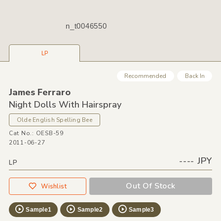
n_t0046550
LP
Recommended
Back In
James Ferraro
Night Dolls With Hairspray
Olde English Spelling Bee
Cat No.: OESB-59
2011-06-27
---- JPY
LP
Out Of Stock
Wishlist
Sample1
Sample2
Sample3