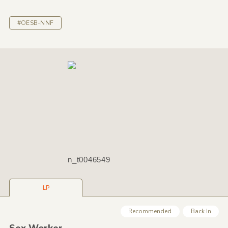
#OESB-NNF
n_t0046549
LP
Recommended
Back In