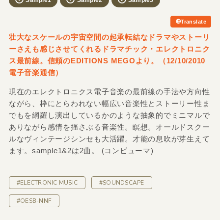
Sample1
Sample2
Sample3
Translate
壮大なスケールの宇宙空間の起承転結なドラマやストーリ
ーさえも感じさせてくれるドラマチック・エレクトロニク
ス最前線。信頼のEDITIONS MEGOより。（12/10/2010
電子音楽通信）
現在のエレクトロニクス電子音楽の最前線の手法や方向性
ながら、枠にとらわれない幅広い音楽性とストーリー性ま
でもを網羅し演出しているかのような抽象的でミニマルで
ありながら感情を揺さぶる音楽性。瞑想。オールドスクー
ルなヴィンテージシンセも大活躍。才能の息吹が芽生えて
ます。sample1&2は2曲。 (コンピューマ)
#ELECTRONIC MUSIC
#SOUNDSCAPE
#OESB-NNF