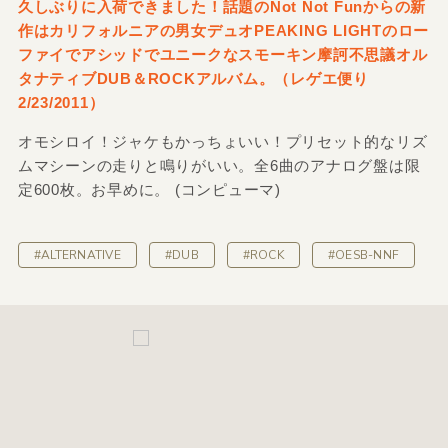
久しぶりに入荷できました！話題のNot Not Funからの新
作はカリフォルニアの男女デュオPEAKING LIGHTのロー
ファイでアシッドでユニークなスモーキン摩訶不思議オル
タナティブDUB＆ROCKアルバム。（レゲエ便り
2/23/2011）
オモシロイ！ジャケもかっちょいい！プリセット的なリズ
ムマシーンの走りと鳴りがいい。全6曲のアナログ盤は限
定600枚。お早めに。 (コンピューマ)
#ALTERNATIVE
#DUB
#ROCK
#OESB-NNF