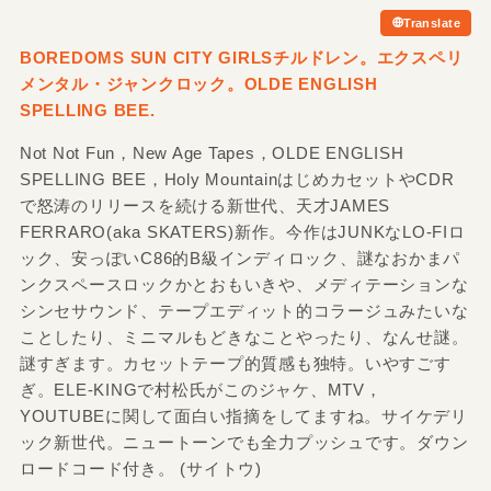
Translate
BOREDOMS SUN CITY GIRLSチルドレン。エクスペリ
メンタル・ジャンクロック。OLDE ENGLISH
SPELLING BEE.
Not Not Fun，New Age Tapes，OLDE ENGLISH
SPELLING BEE，Holy MountainはじめカセットやCDR
で怒涛のリリースを続ける新世代、天才JAMES
FERRARO(aka SKATERS)新作。今作はJUNKなLO-FIロ
ック、安っぽいC86的B級インディロック、謎なおかまパ
ンクスペースロックかとおもいきや、メディテーションな
シンセサウンド、テープエディット的コラージュみたいな
ことしたり、ミニマルもどきなことやったり、なんせ謎。
謎すぎます。カセットテープ的質感も独特。いやすごす
ぎ。ELE-KINGで村松氏がこのジャケ、MTV，
YOUTUBEに関して面白い指摘をしてますね。サイケデリ
ック新世代。ニュートーンでも全力プッシュです。ダウン
ロードコード付き。 (サイトウ)