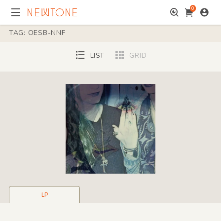
0
TAG: OESB-NNF
LIST
GRID
LP