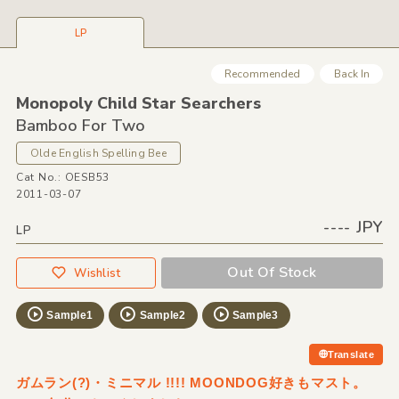
LP
Recommended
Back In
Monopoly Child Star Searchers
Bamboo For Two
Olde English Spelling Bee
Cat No.: OESB53
2011-03-07
---- JPY
LP
Out Of Stock
Wishlist
Sample1
Sample2
Sample3
Translate
ガムラン(?)・ミニマル !!!! MOONDOG好きもマスト。