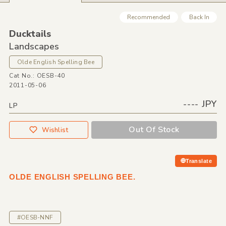
Recommended
Back In
Ducktails
Landscapes
Olde English Spelling Bee
Cat No.: OESB-40
2011-05-06
---- JPY
LP
Out Of Stock
Wishlist
Translate
OLDE ENGLISH SPELLING BEE.
#OESB-NNF