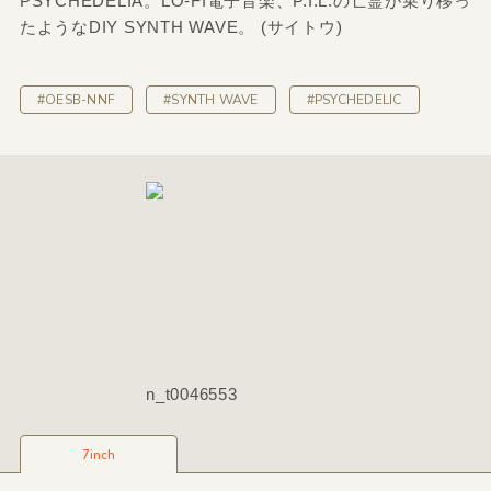
PSYCHEDELIA。LO-FI電子音楽、P.I.L.の亡霊が乗り移っ
たようなDIY SYNTH WAVE。 (サイトウ)
#OESB-NNF
#SYNTH WAVE
#PSYCHEDELIC
n_t0046553
7inch