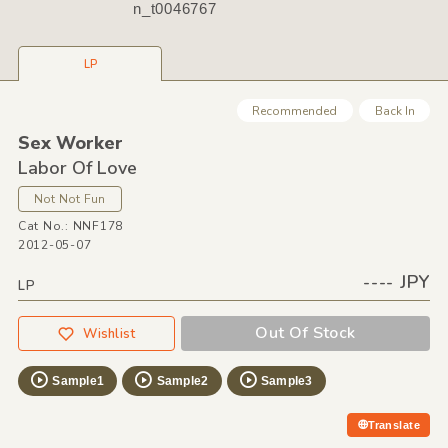
n_t0046767
LP
Recommended
Back In
Sex Worker
Labor Of Love
Not Not Fun
Cat No.: NNF178
2012-05-07
---- JPY
LP
Out Of Stock
Wishlist
Sample1
Sample2
Sample3
Translate