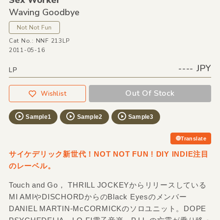
Sex Worker
Waving Goodbye
Not Not Fun
Cat No.: NNF 213LP
2011-05-16
---- JPY
LP
Out Of Stock
Wishlist
Sample1
Sample2
Sample3
Translate
サイケデリック新世代！NOT NOT FUN ! DIY INDIE注目
のレーベル。
Touch and Go， THRILL JOCKEYからリリースしている
MI AMIやDISCHORDからのBlack Eyesのメンバー
DANIEL MARTIN-McCORMICKのソロユニット。DOPE