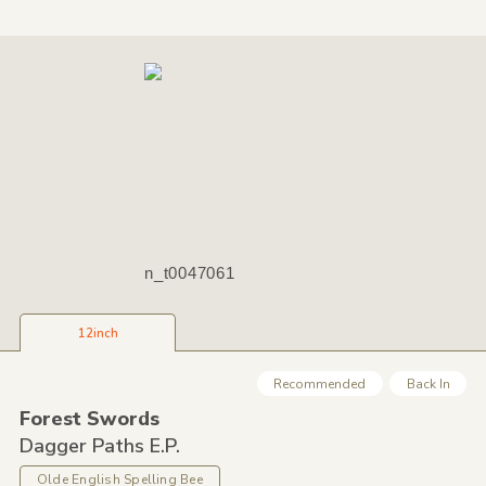
n_t0047061
12inch
Recommended
Back In
Forest Swords
Dagger Paths E.P.
Olde English Spelling Bee