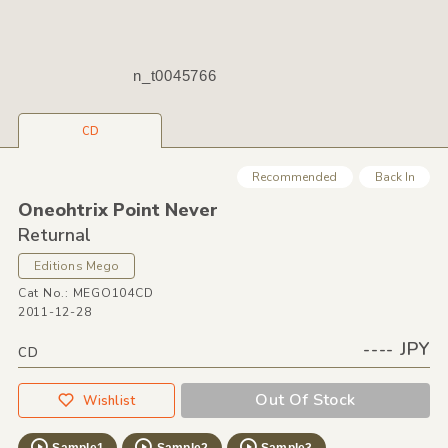
n_t0045766
CD
Recommended
Back In
Oneohtrix Point Never
Returnal
Editions Mego
Cat No.: MEGO104CD
2011-12-28
---- JPY
CD
Out Of Stock
Wishlist