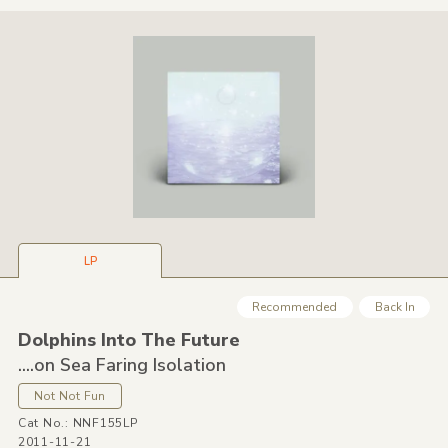
LP
Recommended
Back In
Dolphins Into The Future
....on Sea Faring Isolation
Not Not Fun
Cat No.: NNF155LP
2011-11-21