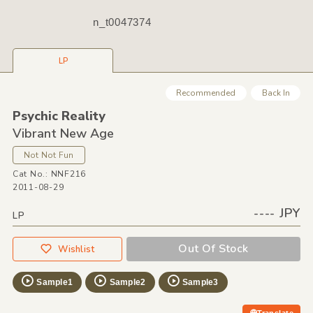
n_t0047374
LP
Recommended
Back In
Psychic Reality
Vibrant New Age
Not Not Fun
Cat No.: NNF216
2011-08-29
---- JPY
LP
Out Of Stock
Wishlist
Sample1
Sample2
Sample3
Translate