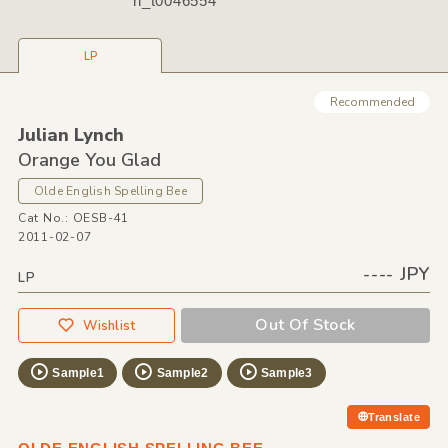
n_t0046554
LP
Recommended
Julian Lynch
Orange You Glad
Olde English Spelling Bee
Cat No.: OESB-41
2011-02-07
---- JPY
LP
Out Of Stock
Wishlist
Sample1
Sample2
Sample3
Translate