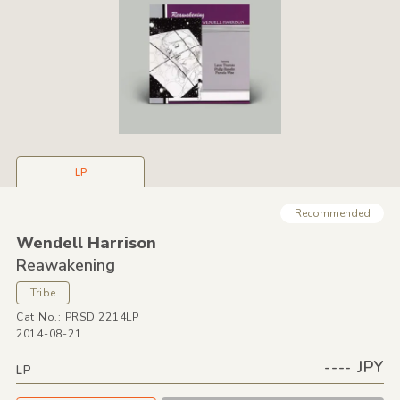
LP
Recommended
Wendell Harrison
Reawakening
Tribe
Cat No.: PRSD 2214LP
2014-08-21
---- JPY
LP