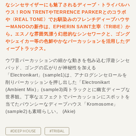
なシンセサイザーにも魅了されるディープ・トライバルハ
ウス！RON TRENTやTERRENCE PARKERとのコラボ
や〈REAL TONE〉でお馴染みのフレンチディープハウサ
ーMANOOの新作は、EPHERIN SAINT主宰〈TRIBE〉か
ら。エスノな雰囲気漂う幻想的なシンセワークと、ゴング
やシェイカー等の色鮮やかなパーカッションを活用したデ
ィープトラックス。
ウワ音パーカッションの細かな動きを包み込む浮遊シンセ
パッド、ゴングの広がりが神秘性を加える
「Electronikart」(sample1)は、アナログシンセロールを
削りパーカッションを押し出した「Electronikart
(Ambient Mix)」(sample3)両トラックとに幽玄ディープな
世界観。丁寧なエフェクトでパーカッションにスポットを
当てたバウンシーなディープハウス「Kromosome」
(sample2)も素晴らしい。 (Akie)
#DEEP HOUSE
#TRIBAL