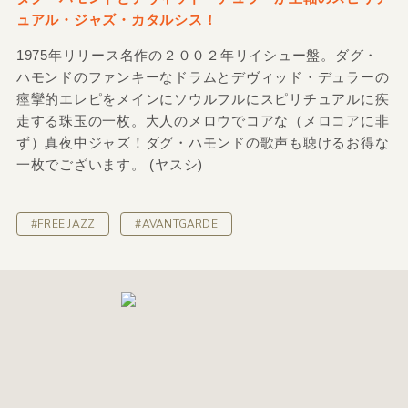
ュアル・ジャズ・カタルシス！
1975年リリース名作の２００２年リイシュー盤。ダグ・
ハモンドのファンキーなドラムとデヴィッド・デュラーの
痙攣的エレピをメインにソウルフルにスピリチュアルに疾
走する珠玉の一枚。大人のメロウでコアな（メロコアに非
ず）真夜中ジャズ！ダグ・ハモンドの歌声も聴けるお得な
一枚でございます。 (ヤスシ)
#FREE JAZZ
#AVANTGARDE