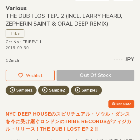
Various
THE DUB I LOS TEP...2
(INCL. LARRY HEARD,
ZEPHERIN SAINT &
ORAL DEEP REMIX)
Tribe
Cat No.: TRIBEV11
2019-09-30
---- JPY
12inch
Out Of Stock
Wishlist
Sample1
Sample2
Sample3
Translate
NYC DEEP HOUSEのスピリチュアル・ソウル・ダンス
を今に受け継ぐロンドンのTRIBE RECORDSがフィジカ
ル・リリース！THE DUB I LOST EP 2 !!