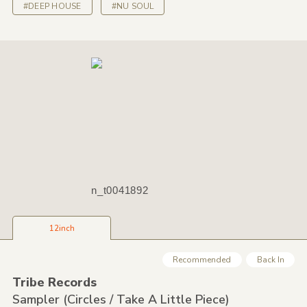
#DEEP HOUSE
#NU SOUL
n_t0041892
12inch
Recommended
Back In
Tribe Records
Sampler
(Circles /
Take A Little Piece)