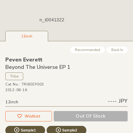
n_t0041322
12inch
Recommended
Back In
Peven Everett
Beyond The Universe EP 1
Tribe
Cat No.: TRIBEEP003
2012-08-16
---- JPY
12inch
Out Of Stock
Wishlist
Sample1
Sample2