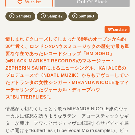
Out Of Stock
Wishlist
Sample1
Sample2
Sample3
Translate
惜しまれてクローズしてしまった’88年のオープンから約
30年近く、ロンドンのハウスミュージックの歴史で最も重
要な存在であったレコードショップ「BM SOHO」
(=BLACK MARKET RECORDS)のマネージャー・
ZEPHERIN SAINTによるニューシングル、KAI ALCÉの
プロデュースで〈NDATL MUZIK〉からもデヴューしてい
たアトランタの女性シンガー・MIRANDA NICOLEをフィ
ーチャリングしたヴォーカル・ディープハウ
ス”BUTTERFLIES”。
情感深く切なくしっとり歌うMIRANDA NICOLE嬢のヴォ
ーカルに郷愁を誘うようなラテン・アコースティックなギ
ターが弾け、フワっとポジティヴに転調するサビでイイ感
じに開ける”Butterflies (Tribe Vocal Mix)”(sample1)、ビュ