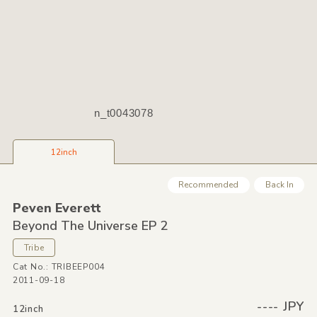
n_t0043078
12inch
Recommended
Back In
Peven Everett
Beyond The Universe EP 2
Tribe
Cat No.: TRIBEEP004
2011-09-18
---- JPY
12inch