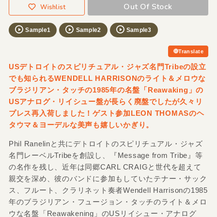
Out Of Stock
Wishlist
Sample1
Sample2
Sample3
Translate
USデトロイトのスピリチュアル・ジャズ名門Tribeの設立
でも知られるWENDELL HARRISONのライト＆メロウな
ブラジリアン・タッチの1985年の名盤「Reawaking」の
USアナログ・リイシュー盤が長らく廃盤でしたが久々リ
プレス再入荷しました！ゲスト参加LEON THOMASのヘ
タウマ＆ヨーデルな美声も嬉しいかぎり。
Phil Ranelinと共にデトロイトのスピリチュアル・ジャズ
名門レーベルTribeを創設し、『Message from Tribe』等
の名作を残し、近年は同郷CARL CRAIGと世代を超えて
親交を深め、彼のバンドに参加もしていたテナー・サック
ス、フルート、クラリネット奏者Wendell Harrisonの1985
年のブラジリアン・フュージョン・タッチのライト＆メロ
ウな名盤「Reawakening」のUSリイシュー・アナログ