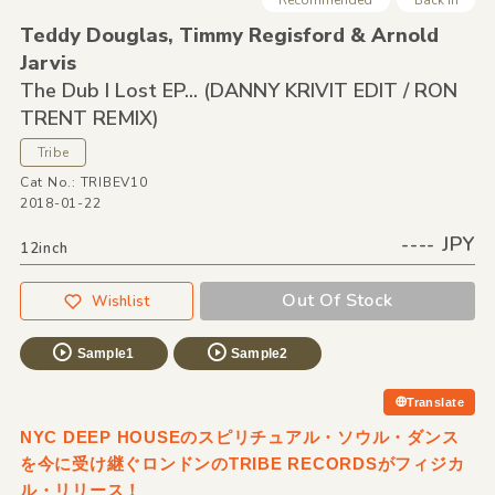
Teddy Douglas,
Timmy Regisford &
Arnold
Jarvis
The Dub I Lost EP...
(DANNY KRIVIT EDIT /
RON
TRENT REMIX)
Tribe
Cat No.: TRIBEV10
2018-01-22
---- JPY
12inch
Out Of Stock
Wishlist
Sample1
Sample2
Translate
NYC DEEP HOUSEのスピリチュアル・ソウル・ダンス
を今に受け継ぐロンドンのTRIBE RECORDSがフィジカ
ル・リリース！