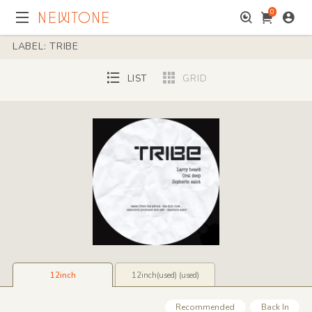
0
LABEL: TRIBE
LIST
GRID
12inch
12inch(used) (used)
Recommended
Back In