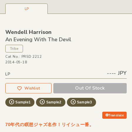
LP
Wendell Harrison
An Evening With The Devil
Tribe
Cat No.: PRSD 2212
2014-05-18
---- JPY
LP
Out Of Stock
Wishlist
Sample1
Sample2
Sample3
Translate
70年代の瞑想ジャズ名作！リイシュー番。