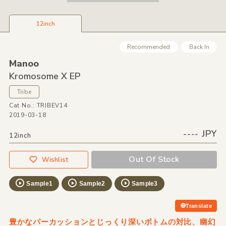
12inch
Recommended
Back In
Manoo
Kromosome X EP
Tribe
Cat No.: TRIBEV14
2019-03-18
---- JPY
12inch
Out Of Stock
Wishlist
Sample1
Sample2
Sample3
Translate
豊かなパーカッションとじっくり深いボトムの対比、幽幻