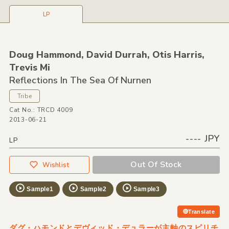
LP
Doug Hammond,
David Durrah,
Otis Harris,
Trevis Mi
Reflections In The Sea Of Nurnen
Tribe
Cat No.: TRCD 4009
2013-06-21
---- JPY
LP
Out Of Stock
Wishlist
Sample1
Sample2
Sample3
Translate
ダグ・ハモンドとデヴィッド・デュラーが主軸のスピリチ