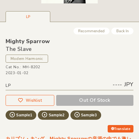
LP
Recommended
Back In
Mighty Sparrow
The Slave
Modern Harmonic
Cat No.: MH-8202
2023-01-02
---- JPY
LP
Out Of Stock
Wishlist
Sample1
Sample2
Sample3
Translate
カリプソ・キング、Mighty Sparrowの音源の中でも激レ