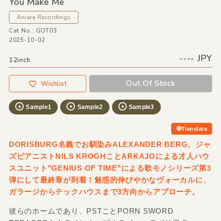
You Make Me
Aniara Recordings
Cat No.: GOT03
2025-10-02
---- JPY
12inch
Out Of Stock
Wishlist
Sample1
Sample2
Sample3
Translate
DORISBURG名義でお馴染みALEXANDER BERG、ジャ
ズピアニストNILS KROGHことARKAJOによる才人ハウ
スユニット"GENIUS OF TIME"による歌モノシリーズ第3
弾にして最終章が到着！魅惑的伸びやかなヴォーカルに、
ガラージからテックハウスまで3方向からアプローチ。
彼らのホームであり、PSTことPORN SWORD