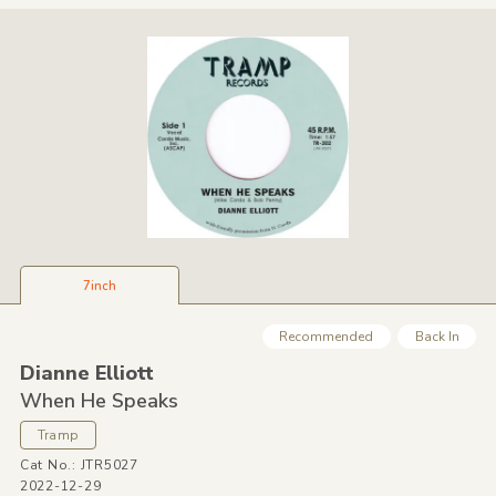
7inch
Recommended
Back In
Dianne Elliott
When He Speaks
Tramp
Cat No.: JTR5027
2022-12-29