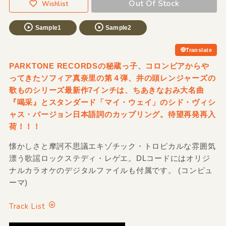
Out Of Stock
Wishlist
Sample1
Sample2
Translate
PARKTONE RECORDSの秘蔵っ子、コロンビアからや
ってきたソフィア真奈里の第４弾、井の頭レンジャーズの
歌ものシリーズ最新作7インチは、ちあきなおみ大名曲
『喝采』とスタンダード「マイ・ウェイ」のシド・ヴィシ
ャス・バージョン日本語詞のカップリング。待望再発再入
荷！！！
懐かしさと摩訶不思議エキゾチック・トロピカルな雰囲気
漂う歌謡ロックステディ・レゲエ。DLコードにはオリジ
ナルカラオケのデジタルファイルも付属です。 (コンピュ
ーマ)
Track List