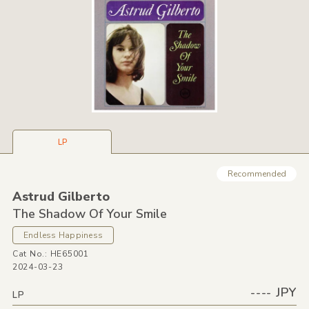
LP
Recommended
Astrud Gilberto
The Shadow Of Your Smile
Endless Happiness
Cat No.: HE65001
2024-03-23
---- JPY
LP