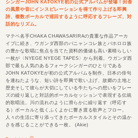
シンガーJOHN KATOKYE初の公式アルバムが登場！田舎
の風景や音にインスピレーションを得て作り上げる即興
詩、複数ボーカルで巡回するように呼応するフレーズ、対
話的なリズム。
マテペ名手CHAKA CHAWASARIRAの貴重な作品アーカ
イブに続き、ウガンダ西部のバニャンコレ族とバホロロ族
の豊かな歌唱に焦点を当てた資料的価値も高い素晴らしい
一枚が〈NYEGE NYEGE TAPES〉から到着。ウガンダ西
部で最も人気のあるフォークシンガーのひとりである
JOHN KATOKYEが初の公式アルバムを制作。日本の俳句
を連ねたような、短い詩を即興で歌い上げ、故郷の土地と
歴史そして彼らが大切にしている牛たちへの想いをフレー
ズの繰り返しと対話的ボーカルセッションで表現する伝統
的歌唱法。川の流れのように滑らかに繰り返す（呼応す
る）ボーカルと低くふくよかに響き渡る歌声とフロー。
人々の生活に寄り添ってきたボーカルスタイルとその温か
さを感じることができる一枚。 (Akie)