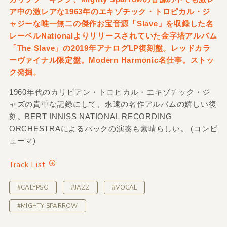
ア中の激レアな1963年のエキゾチック・トロピカル・ジ
ャジーな唯一無二の傑作お宝音源「Slave」を収録した名
レーベルNationalよりリリースされていた金字塔アルバム
「The Slave」の2019年アナログLP復刻盤。レッドカラ
ーヴァイナル限定盤。Modern Harmonic名仕事。ストッ
ク発掘。
1960年代のカリビアン・トロピカル・エキゾチック・ジ
ャズの貴重な記録にして、永遠の名作アルバムの嬉しい復
刻。BERT INNISS NATIONAL RECORDING
ORCHESTRAによるバックの演奏も素晴らしい。 (コンピ
ューマ)
Track List
#CALYPSO
#JAZZ
#VOCAL
#MIGHTY SPARROW