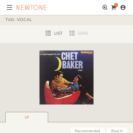
0
TAG: VOCAL
LIST
GRID
LP
Recommended
Back In