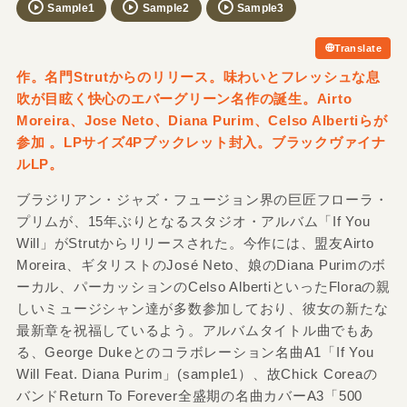
Sample1
Sample2
Sample3
Translate
作。名門Strutからのリリース。味わいとフレッシュな息
吹が目眩く快心のエバーグリーン名作の誕生。Airto
Moreira、Jose Neto、Diana Purim、Celso Albertiらが
参加 。LPサイズ4Pブックレット封入。ブラックヴァイナ
ルLP。
ブラジリアン・ジャズ・フュージョン界の巨匠フローラ・
プリムが、15年ぶりとなるスタジオ・アルバム「If You
Will」がStrutからリリースされた。今作には、盟友Airto
Moreira、ギタリストのJosé Neto、娘のDiana Purimのボ
ーカル、パーカッションのCelso AlbertiといったFloraの親
しいミュージシャン達が多数参加しており、彼女の新たな
最新章を祝福しているよう。アルバムタイトル曲でもあ
る、George Dukeとのコラボレーション名曲A1「If You
Will Feat. Diana Purim」(sample1）、故Chick Coreaの
バンドReturn To Forever全盛期の名曲カバーA3「500