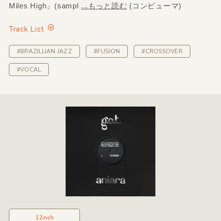
Miles High」(sampl
...もっと読む
(コンピューマ)
Track List
#BRAZILLIAN JAZZ
#FUSION
#CROSSOVER
#VOCAL
12inch