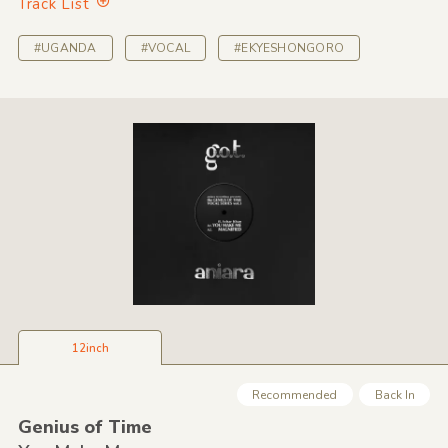
Track List
#UGANDA
#VOCAL
#EKYESHONGORO
12inch
Recommended
Back In
Genius of Time