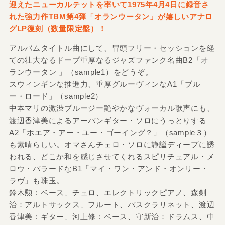
迎えたニューカルテットを率いて1975年4月4日に録音さ
れた強力作TBM第4弾「オランウータン」が嬉しいアナロ
グLP復刻（数量限定盤）！
アルバムタイトル曲にして、冒頭フリー・セッションを経
ての壮大なるドープ重厚なるジャズファンク名曲B2「オ
ランウータン 」（sample1）をどうぞ。
スウィンギンな推進力、重厚グルーヴィンなA1「ブル
ー・ロード」（sample2）
中本マリの激渋ブルージー艶やかなヴォーカル歌声にも、
渡辺香津美によるアーバンギター・ソロにうっとりする
A2「ホエア・アー・ユー・ゴーイング？」（sample３）
も素晴らしい。オマさんチェロ・ソロに静謐ディープに誘
われる、どこか和を感じさせてくれるスピリチュアル・メ
ロウ・バラードなB1「マイ・ワン・アンド・オンリー・
ラヴ」も珠玉。
鈴木勲：ベース、チェロ、エレクトリックピアノ、森剣
治：アルトサックス、フルート、バスクラリネット、渡辺
香津美：ギター、河上修：ベース、守新治：ドラムス、中