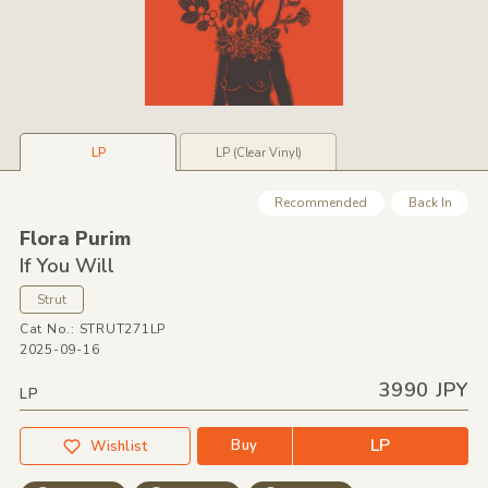
LP
LP (Clear Vinyl)
Recommended
Back In
Flora Purim
If You Will
Strut
Cat No.: STRUT271LP
2025-09-16
3990 JPY
LP
LP
Buy
Wishlist