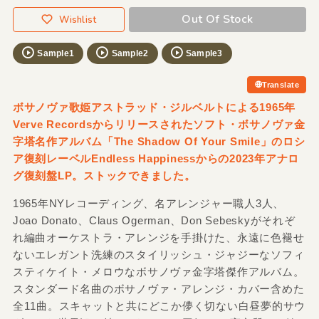
Out Of Stock
Wishlist
Sample1
Sample2
Sample3
Translate
ボサノヴァ歌姫アストラッド・ジルベルトによる1965年
Verve Recordsからリリースされたソフト・ボサノヴァ金
字塔名作アルバム「The Shadow Of Your Smile」のロシ
ア復刻レーベルEndless Happinessからの2023年アナロ
グ復刻盤LP。ストックできました。
1965年NYレコーディング、名アレンジャー職人3人、
Joao Donato、Claus Ogerman、Don Sebeskyがそれぞ
れ編曲オーケストラ・アレンジを手掛けた、永遠に色褪せ
ないエレガント洗練のスタイリッシュ・ジャジーなソフィ
スティケイト・メロウなボサノヴァ金字塔傑作アルバム。
スタンダード名曲のボサノヴァ・アレンジ・カバー含めた
全11曲。スキャットと共にどこか儚く切ない白昼夢的サウ