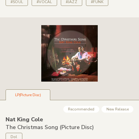
#SOUL
#VOCAL
#JAZZ
#FUNK
LP(Picture Disc)
Recommended
New Release
Nat King Cole
The Christmas Song
(Picture Disc)
Dol