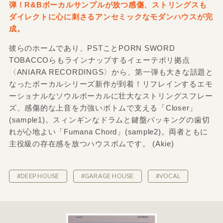
弾！R&Bボーカルサンプルが放つ感傷、ストリングスも
ダイレクトに心に刺さるアンセミックなモダンハウスが完
成。
彼らのホームであり、PSTことPORN SWORD
TOBACCOらもラインナップするイェーテボリ拠点
〈ANIARA RECORDINGS〉から、第一弾も大きな話題と
なったボーカルシリーズ新作が到着！リフレインするエモ
ーショナルなソウルボーカルに壮大なストリングスフレー
ズ、感傷的な上音を力強いボトムで支える「Closer」
(sample1)。スィンギンなドラムと鍵盤バッキングの歯切
れが心地よい「Fumana Chord」(sample2)。両者ともに
主役級の存在感を放つハウスボムです。 (Akie)
#DEEP HOUSE
#GARAGE HOUSE
#VOCAL