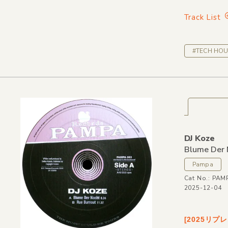
Track List
#TECH HOU
DJ Koze
Blume Der 
Pampa
Cat No.: PA
2025-12-04
[2025リプ