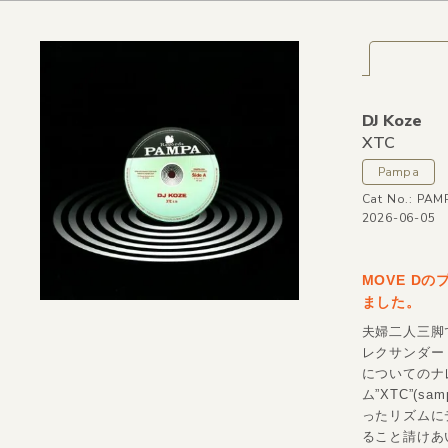
DJ Koze
XTC
Pampa
Cat No.: PA
2026-06-05
MOVE D
ました。
夫婦二人三脚
レクサンダー
についてのナ
ム”XTC”(
ったリズムにデ
ること請けあ