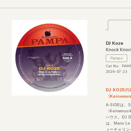
DJ Koze
Knock Knoc
Pampa
Cat No.: PAM
2026-07-23
DJ KOZE
〈Keinemu
A-SIDEは、
〈Keinem
ハウス。DJ 
は、Mano L
ィーチャリング