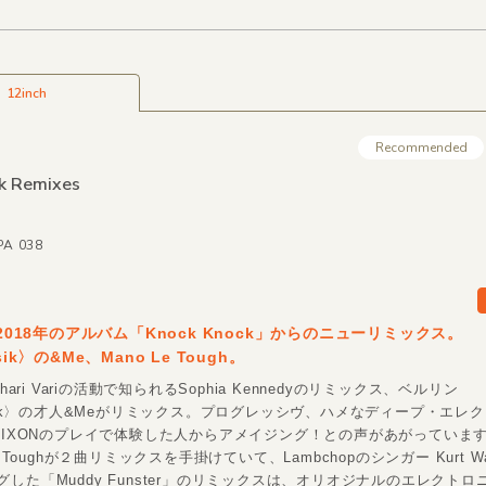
12inch
Recommended
k Remixes
PA 038
の2018年のアルバム「Knock Knock」からのニューリミックス。
sik〉の&Me、Mano Le Tough。
Shari Variの活動で知られるSophia Kennedyのリミックス、ベルリン
usik〉の才人&Meがリミックス。プログレッシヴ、ハメなディープ・エレ
DIXONのプレイで体験した人からアメイジング！との声があがっています。
e Toughが２曲リミックスを手掛けていて、Lambchopのシンガー Kurt W
した「Muddy Funster」のリミックスは、オリオジナルのエレクト