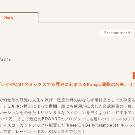
12inch
Recommended
MPA024
のプレイやCMTのミックスでも歴史に刻まれるPampa屈指の名曲。
で幻覚剤の研究に人生を捧げ、医療分野のみならず嗜好品としての側面
・シュルギン博士によって世間一般にも使用が拡大した合成麻薬の一種、
レーションをのせたホリゾンタルなヴィジョンを描くように上昇するア
sample1,2)、そして最近のEDWARDのプロダクトにも近いホイッスルの
ィスコ・カットアップを配置した”Knee On Belly”(sample3)もキャ
いです。レーベル・ボス、KOZE流石でした！