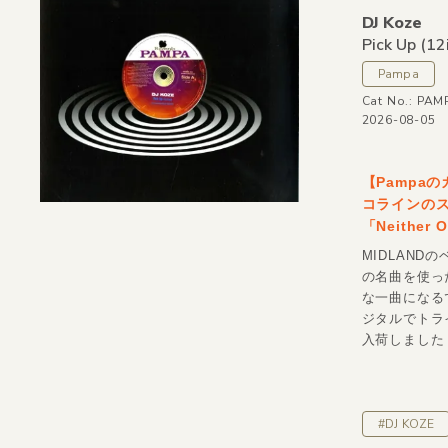
DJ Koze
Pick Up
(12
Pampa
Cat No.: PA
2026-08-05
【Pampa
コラインのスペ
「Neither
MIDLANDの
の名曲を使っ
な一曲になるでしょ
ジタルでトラ
入荷しました！
#DJ KOZE