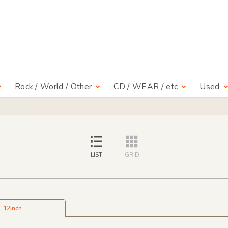
Rock / World / Other
CD / WEAR / etc
Used
LIST
GRID
12inch