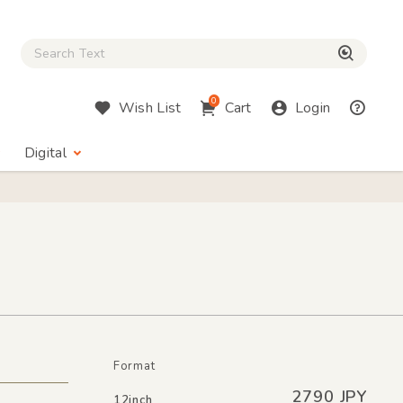
Close Search box
検索
0
Wish List
Cart
Login
Digital
Format
2790 JPY
12inch