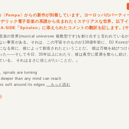
e の〈Pampa〉からの新作が到着しています。ヨーロッパのパーティ
ケデリック電子音楽の系譜から生まれたミステリアスな世界。以下イ
A-SIDE「Spiralen」に添えられたコメントの翻訳を記します。(
は音楽の世界(musical universes 複数型です)を創り出すと言われてい
ない事実がある。それは、この宇宙そのものが138億年前に、DJ Koze
になる前に、彼によって創造されたということだ。 彼は万物を結びつけ
った――そして今日、35年以上にわたり、彼は夜空に星屑を散らし続け
ている。 それはまさに信じがたいことだ。』
, spirals are turning
 deeper than any mind can reach
es soft around its edges
...もっと読む