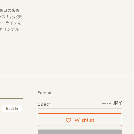
、先日の来阪
ース！ただ美
ー・ラインを
オリジナル
Format
---- JPY
12inch
Back In
Wishlist