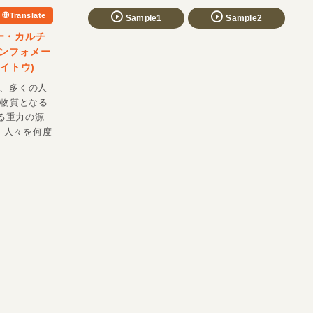
Translate
Sample1
Sample2
ー・カルチ
ンフォメー
サイトウ)
るが、多くの人
が物質となる
る重力の源
、人々を何度