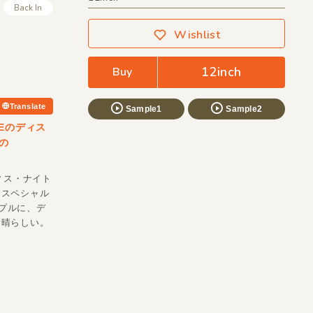
Back In
Wishlist
12inch
Buy
Translate
Sample1
Sample2
ZEのディス
Sの
ディス・ナイト
るスペシャル
」サンプルに、デ
素晴らしい。