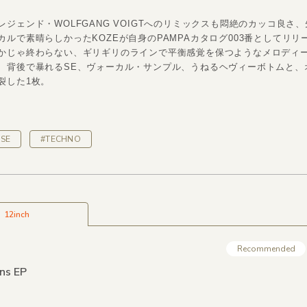
レジェンド・WOLFGANG VOIGTへのリミックスも悶絶のカッコ良さ
カルで素晴らしかったKOZEが自身のPAMPAカタログ003番としてリリ
かじゃ終わらない、ギリギリのラインで平衡感覚を保つようなメロディ
、背後で暴れるSE、ヴォーカル・サンプル、うねるヘヴィーボトムと、
裂した1枚。
SE
#TECHNO
12inch
Recommended
ns EP