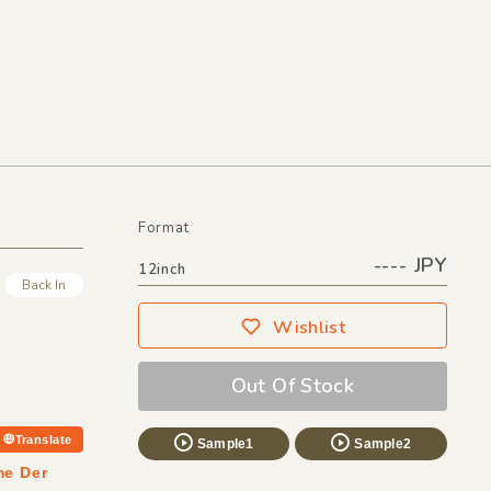
Format
---- JPY
12inch
Back In
Wishlist
Out Of Stock
Translate
Sample1
Sample2
 Der