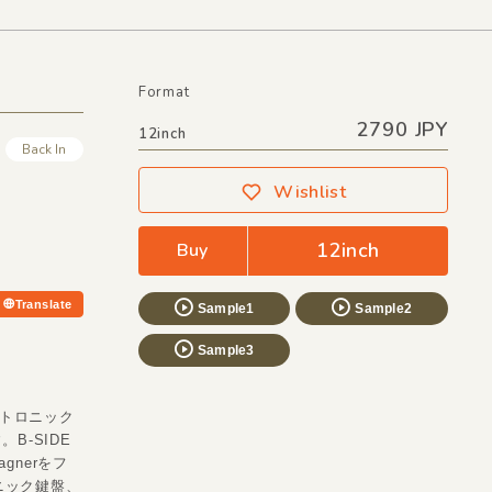
Format
2790 JPY
12inch
Back In
Wishlist
12inch
Buy
Translate
Sample1
Sample2
Sample3
クトロニック
B-SIDE
agnerをフ
ロニック鍵盤、