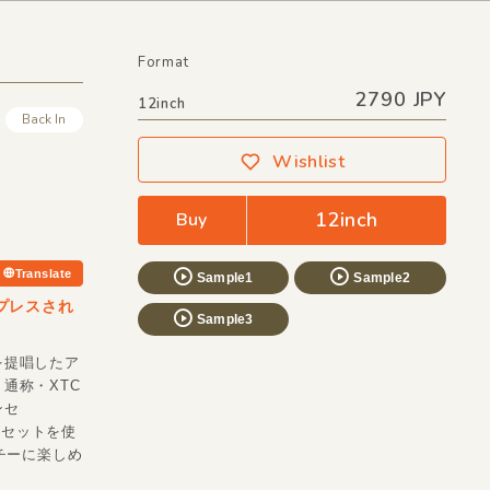
Format
2790 JPY
12inch
Back In
Wishlist
12inch
Buy
Translate
Sample1
Sample2
リプレスされ
Sample3
を提唱したア
通称・XTC
ンセ
プリセットを使
ッチーに楽しめ