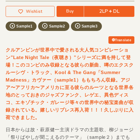
2LP＋DL
Buy
Wishlist
Sample1
Sample2
Sample3
Translate
クルアンビンが世界中で愛される大人気コンピレーショ
ン”Late Night Tale（夜聴き）”シリーズに満を持して登
場！このコンピのみ収録となる彼らの新曲、噂のエクスク
ルーシヴ・トラック、Kool & The Gang「Summer
Madness」カヴァー（sample1）ももちろん収録。アジ
ア〜アフリカ〜アメリカに至る彼らのルーツとなる世界各
地のとっておきのジャズファンク、レゲエ、異色ディス
コ、エキゾチック・ガレージ等々の世界中の秘宝楽曲が収
録されている。嬉しいリプレス再入荷！！！久しぶりに入
荷できました。
日本からは故・萩原健一主演ドラマの主題歌、柳ジョージ
「祭りばやしが聞こえるのテーマ」（sample２）までも