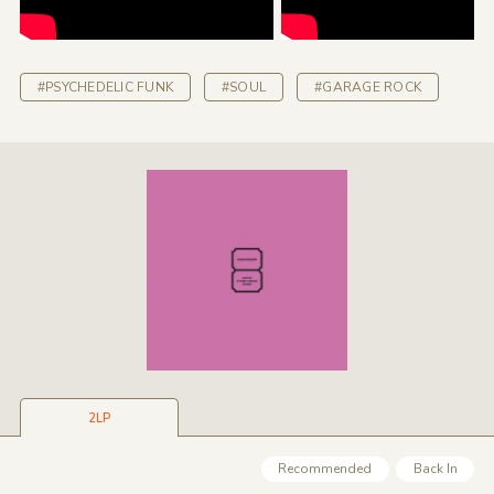
#PSYCHEDELIC FUNK
#SOUL
#GARAGE ROCK
2LP
Recommended
Back In