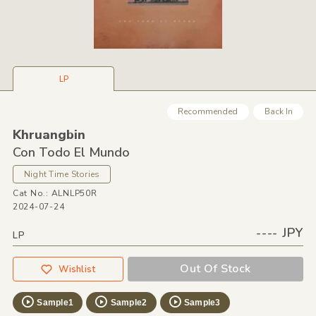
LP
Recommended
Back In
Khruangbin
Con Todo El Mundo
Night Time Stories
Cat No.: ALNLP50R
2024-07-24
---- JPY
LP
Out Of Stock
Wishlist
Sample1
Sample2
Sample3