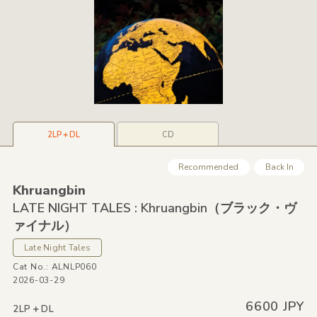
2LP＋DL
CD
Recommended
Back In
Khruangbin
LATE NIGHT TALES : Khruangbin（ブラック・ヴ
ァイナル）
Late Night Tales
Cat No.: ALNLP060
2026-03-29
6600 JPY
2LP＋DL