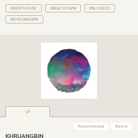
#DEEP HOUSE
#BEAT DOWN
#NU DISCO
#KHRUANGBIN
LP
Recommended
Back In
KHRUANGBIN