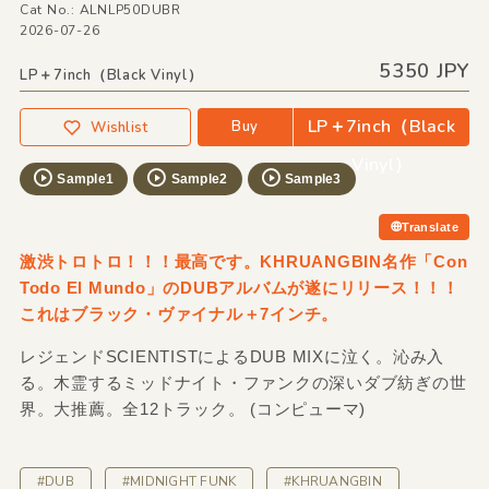
Cat No.: ALNLP50DUBR
2026-07-26
5350 JPY
LP＋7inch（Black Vinyl）
LP＋7inch（Black
Buy
Wishlist
Vinyl）
Sample1
Sample2
Sample3
Translate
激渋トロトロ！！！最高です。KHRUANGBIN名作「Con
Todo El Mundo」のDUBアルバムが遂にリリース！！！
これはブラック・ヴァイナル＋7インチ。
レジェンドSCIENTISTによるDUB MIXに泣く。沁み入
る。木霊するミッドナイト・ファンクの深いダブ紡ぎの世
界。大推薦。全12トラック。 (コンピューマ)
#DUB
#MIDNIGHT FUNK
#KHRUANGBIN