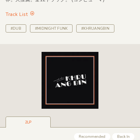
Track List
#DUB
#MIDNIGHT FUNK
#KHRUANGBIN
2LP
Recommended
Back In