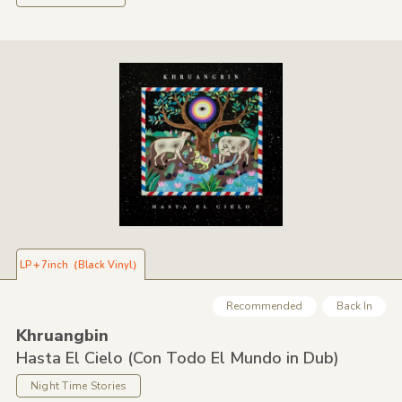
LP＋7inch（Black Vinyl）
Recommended
Back In
Khruangbin
Hasta El Cielo
(Con Todo El Mundo in Dub)
Night Time Stories