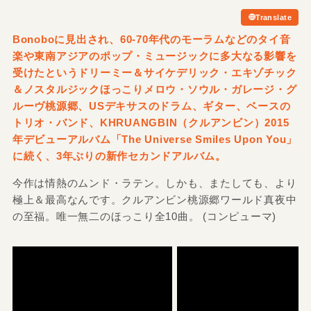
Translate
Bonoboに見出され、60-70年代のモーラムなどのタイ音
楽や東南アジアのポップ・ミュージックに多大なる影響を
受けたというドリーミー＆サイケデリック・エキゾチック
＆ノスタルジックほっこりメロウ・ソウル・ガレージ・グ
ルーヴ桃源郷、USデキサスのドラム、ギター、ベースの
トリオ・バンド、KHRUANGBIN（クルアンビン）2015
年デビューアルバム「The Universe Smiles Upon You」
に続く、3年ぶりの新作セカンドアルバム。
今作は情熱のムンド・ラテン。しかも、またしても、より
極上＆最高なんです。クルアンビン桃源郷ワールド真夜中
の至福。唯一無二のほっこり全10曲。 (コンピューマ)