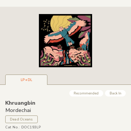
LP＋DL
Recommended
Back In
Khruangbin
Mordechai
Dead Oceans
Cat No.: DOC193LP