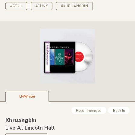
#SOUL
#FUNK
#KHRUANGBIN
LP(White)
Recommended
Back In
Khruangbin
Live At Lincoln Hall