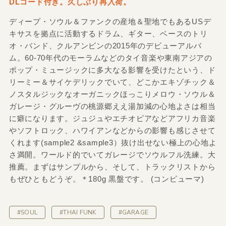
DLコード付き。久しぶり再入荷。
ディープ・ソウル＆ファンクの産地＆聖地でもあるUSデ
キサスを拠点に活動するドラム、ギター、ベースのトリ
オ・バンド、クルアンビンの2015年のデビューアルバ
ム。60-70年代のモーラムなどのタイ音楽や東南アジアの
ポップ・ミュージックに多大なる影響を受けたという、ド
リーミー＆サイケデリックでいて、どこかエキゾチック＆
ノスタルジックなオーガニックほっこりメロウ・ソウル＆
ガレージ・グルーヴの桃源郷ええ湯加減の心地よさは相当
に癖になります。ジュジュやエチオピアなどアフリカ音楽
やソフトロック、ハワイアンなどからの影響も感じさせて
くれます(sample2 &sample3）抜け出せない極上の心地よ
さ満開。ワールド的でいてガレージでソウルフル洗練。大
推薦。まずはサンプルから、そして、トラックリストから
もぜひともどうぞ。＊180g 黒盤です。 (コンピューマ)
#SOUL
#THAI FUNK
#GARAGE