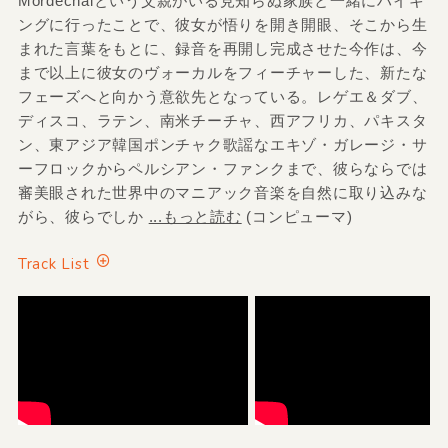
Mordechaiという父親がいる見知らぬ家族と一緒にハイキ
ングに行ったことで、彼女が悟りを開き開眼、そこから生
まれた言葉をもとに、録音を再開し完成させた今作は、今
まで以上に彼女のヴォーカルをフィーチャーした、新たな
フェーズへと向かう意欲先となっている。レゲエ＆ダブ、
ディスコ、ラテン、南米チーチャ、西アフリカ、パキスタ
ン、東アジア韓国ポンチャク歌謡なエキゾ・ガレージ・サ
ーフロックからペルシアン・ファンクまで、彼らならでは
審美眼された世界中のマニアック音楽を自然に取り込みな
がら、彼らでしか
...もっと読む
(コンピューマ)
Track List