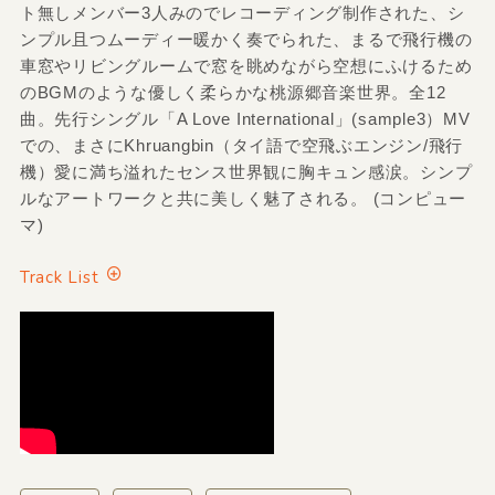
ト無しメンバー3人みのでレコーディング制作された、シ
ンプル且つムーディー暖かく奏でられた、まるで飛行機の
車窓やリビングルームで窓を眺めながら空想にふけるため
のBGMのような優しく柔らかな桃源郷音楽世界。全12
曲。先行シングル「A Love International」(sample3）MV
での、まさにKhruangbin（タイ語で空飛ぶエンジン/飛行
機）愛に満ち溢れたセンス世界観に胸キュン感涙。シンプ
ルなアートワークと共に美しく魅了される。 (コンピュー
マ)
Track List