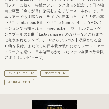
日ツアーに続く、待望のフジロック出演を記念して日本独
自企画盤『全てが君に微笑む』をリリース！本作には、日
本ツアーでも披露され、ライブの定番曲としても人気の高
い「The Infamous Bill」や「The Number 4 」、YMOバ
ージョンでも知られる「Firecracker」や、セルジュ・ゲ
ンズブールの名曲「LaJavanaise」のカバーなどこれまで
に発表されたシングル、EPからアルバム未収録となる全
10曲を収録。また彼らの日本愛が現れたオリジナル・アー
トワークを纏い、日本語帯もかかったファン垂涎の数量限
定LP！ (コンピューマ)
#MIDNIGHT FUNK
#EXOTIC FUNK
#KHRUANGBIN