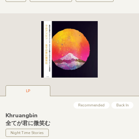
LP
Recommended
Back In
Khruangbin
全てが君に微笑む
Night Time Stories