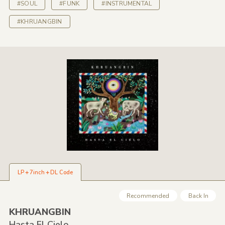
#SOUL
#FUNK
#INSTRUMENTAL
#KHRUANGBIN
LP＋7inch＋DL Code
Recommended
Back In
KHRUANGBIN
Hasta El Cielo