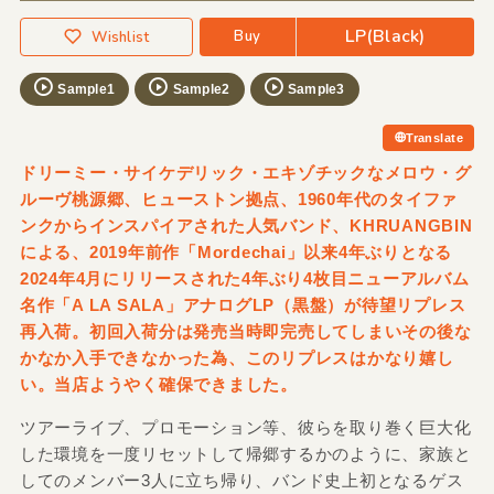
LP(Black)
Buy
Wishlist
Sample1
Sample2
Sample3
Translate
ドリーミー・サイケデリック・エキゾチックなメロウ・グ
ルーヴ桃源郷、ヒューストン拠点、1960年代のタイファ
ンクからインスパイアされた人気バンド、KHRUANGBIN
による、2019年前作「Mordechai」以来4年ぶりとなる
2024年4月にリリースされた4年ぶり4枚目ニューアルバム
名作「A LA SALA」アナログLP（黒盤）が待望リプレス
再入荷。初回入荷分は発売当時即完売してしまいその後な
かなか入手できなかった為、このリプレスはかなり嬉し
い。当店ようやく確保できました。
ツアーライブ、プロモーション等、彼らを取り巻く巨大化
した環境を一度リセットして帰郷するかのように、家族と
してのメンバー3人に立ち帰り、バンド史上初となるゲス