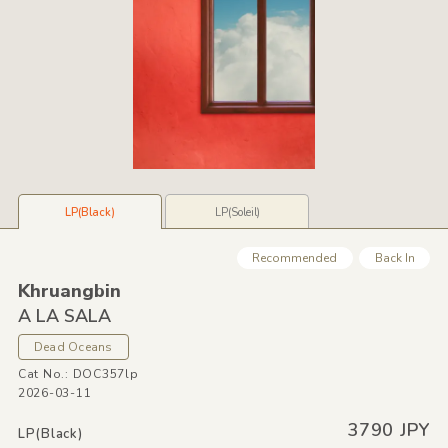
LP(Black)
LP(Soleil)
Recommended
Back In
Khruangbin
A LA SALA
Dead Oceans
Cat No.: DOC357lp
2026-03-11
3790 JPY
LP(Black)