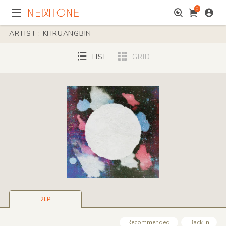
0
ARTIST : KHRUANGBIN
LIST
GRID
2LP
Recommended
Back In