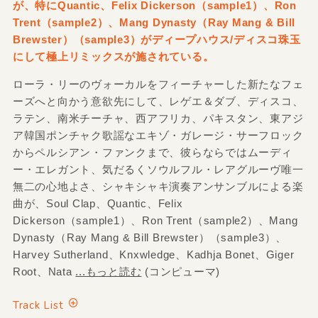
が、特にQuantic、Felix Dickerson（sample1）、Ron
Trent（sample2）、Mang Dynasty（Ray Mang & Bill
Brewster）（sample3）がディープハウス/ディスコ珠玉
にして極上リミックスが施されている。
ローラ・リーのヴォーカルをフィーチャーした新たなフェ
ーズへと向かう意欲先にして、レゲエ＆ダブ、ディスコ、
ラテン、南米チーチャ、西アフリカ、パキスタン、東アジ
ア韓国ポンチャク歌謡なエキゾ・ガレージ・サーフロック
からペルシアン・ファンクまで、彼らならではムーディ
ー・エレガント、気だるくソウルフル・レアグルーヴ唯一
無二の心地よさ、シャキシャキ演奏アンサンブルによる楽
曲が、Soul Clap、Quantic、Felix
Dickerson（sample1）、Ron Trent（sample2）、Mang
Dynasty（Ray Mang & Bill Brewster）（sample3）、
Harvey Sutherland、Knxwledge、Kadhja Bonet、Giger
Root、Nata
...もっと読む
(コンピューマ)
Track List