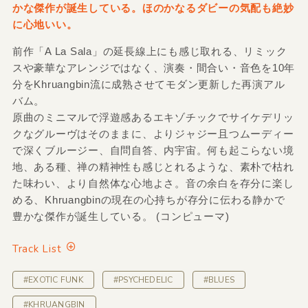
かな傑作が誕生している。ほのかなるダビーの気配も絶妙
に心地いい。
前作「A La Sala」の延長線上にも感じ取れる、リミック
スや豪華なアレンジではなく、演奏・間合い・音色を10年
分をKhruangbin流に成熟させてモダン更新した再演アル
バム。
原曲のミニマルで浮遊感あるエキゾチックでサイケデリッ
クなグルーヴはそのままに、よりジャジー且つムーディー
で深くブルージー、自問自答、内宇宙。何も起こらない境
地、ある種、禅の精神性も感じとれるような、素朴で枯れ
た味わい、より自然体な心地よさ。音の余白を存分に楽し
める、Khruangbinの現在の心持ちが存分に伝わる静かで
豊かな傑作が誕生している。 (コンピューマ)
Track List
#EXOTIC FUNK
#PSYCHEDELIC
#BLUES
#KHRUANGBIN